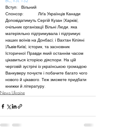
BC, V3L 1S2
Вступ:   Вільний
Спонсор:            Ліґа Українців Канади
Доповідатимуть Сергій Кузан (Харків), 
очільник організації Вільні Люди, яка 
матеріяльно підтримувала і підтримує 
наших воїнів на Донбасі; і Вахтан Кіпіяні 
(Львів-Київ), історик, та засновник 
Історичної Правди який останнім часом 
цікавиться історією діяспори. На цій 
черговій зустрічі із українською громадою 
Ванкуверу почуєте і побачите багато чого 
нового й цікавого. Теж зможете придбати 
книжки й літературу.
News Ukraine