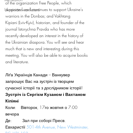
of the organization Free People, which 
supported and continues to support Ukraine’s 
Ukrainian war letters
warriors in the Donbas; and Vakhtang 
Kipiani (Lviv-Kyiv), historian, and founder of the 
journal Istorychna Pravda who has more 
recently developed an interest in the history of 
the Ukrainian diaspora. You will see and hear 
much that is new and interesting during this 
meeting. You will also be able to acquire books 
and literature.
Ліґа Українців Канади – Ванкувер 
запрошує Вас на зустріч із творцем 
сучасної історії та з дослідником історії!
Зустріч із Сергієм Кузаном і Вахтаном 
Кіпіяні
Коли:    Вівторок, 17го жовтня о 7:00 
вечора
Де:         Зал при соборі Пресв. 
Евхаристії 
501-4th Avenue, New Westminster, 