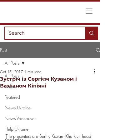
Post
All Posts
Oct 15, 2017
1 min read
All Posts
Зустріч із Сергієм Кузаном і
Вахтаном Кіпіяні
Culture
Featured
News Ukraine
News Vancouver
Help Ukraine
The presenters are Serhiy Kuzan (Kharkiv), head 
Recreation