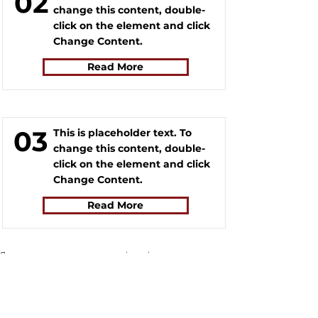
02
change this content, double-
click on the element and click
Change Content.
Read More
03
This is placeholder text. To
change this content, double-
click on the element and click
Change Content.
Read More
Якщо у вас виникло питання, відповідь на яке вам не
вдалось знайти на нашому сайті, ви можете заповнити
форму натиснувши на кнопку "
ASK US
". Волонтери
нашого сайту постараються в найближчий час знайти
відповідь на найпопулярніші питання і додати відвовіді
до сайту.