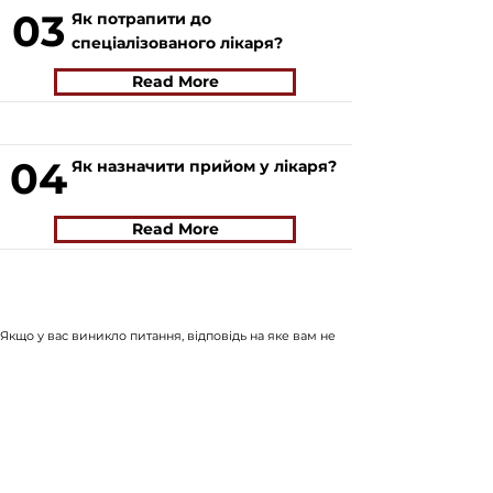
03
Як потрапити до
спеціалізованого лікаря?
Read More
04
Як назначити прийом у лікаря?
Read More
Якщо у вас виникло питання, відповідь на яке вам не
вдалось знайти на нашому сайті, ви можете заповнити
форму натиснувши на кнопку "
ASK US
". Волонтери
нашого сайту постараються в найближчий час знайти
відповідь на найпопулярніші питання і додати відвовіді
до сайту.