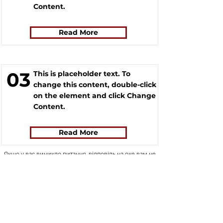
Content.
Read More
03
This is placeholder text. To
change this content, double-click
on the element and click Change
Content.
Read More
Якщо у вас виникло питання, відповідь на яке вам не
вдалось знайти на нашому сайті, ви можете
заповнити форму натиснувши на кнопку "
ASK US
".
Волонтери нашого сайту постараються в
найближчий час знайти відповідь на
найпопулярніші питання і додати відвовіді до сайту.
ASK US