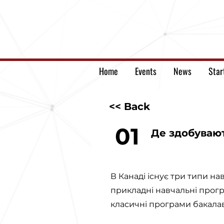
Home
Events
News
Star
<< Back
01
Де здобувают
В Канаді існує три типи на
прикладні навчальні прог
класичні програми бакалав