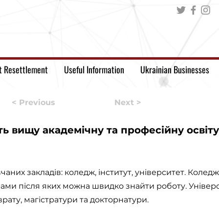
t Resettlement
Useful Information
Ukrainian Businesses
< Previous
Next >
ь вищу академічну та професійну освіту
вчаних закладів: коледж, інститут, університет. Колед
рами після яких можна швидко знайти роботу. Уніве
рату, магістратури та докторнатури.