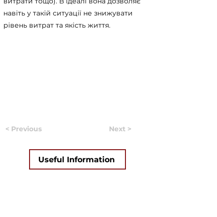
витрати тощо). В ідеалі вона дозволяє
навіть у такій ситуації не знижувати
рівень витрат та якість життя.
< Previous
Next >
Useful Information