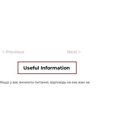
< Previous
Next >
Useful Information
Якщо у вас виникло питання, відповідь на яке вам не
вдалось знайти на нашому сайті, ви можете заповнити
форму натиснувши на кнопку "
ASK US
". Волонтери
нашого сайту постараються в найближчий час знайти
відповідь на найпопулярніші питання і додати відвовіді
до сайту.
ASK US