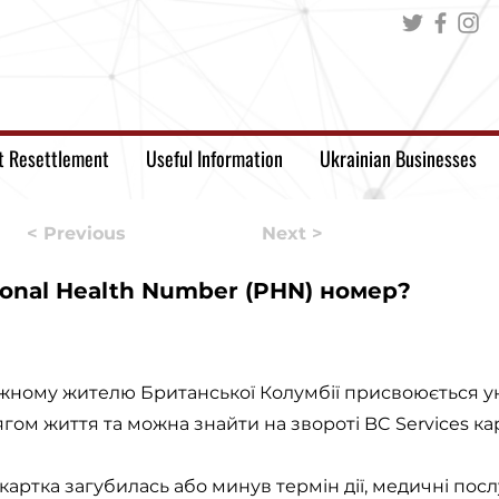
t Resettlement
Useful Information
Ukrainian Businesses
< Previous
Next >
onal Health Number (PHN) номер?
кожному жителю Британської Колумбії присвоюється у
ом життя та можна знайти на звороті BC Services ка
 картка загубилась або минув термін дії, медичні по