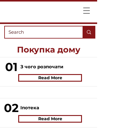
Покупка дому
01
З чого розпочати
Read More
02
Іпотека
Read More