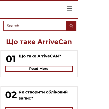
Що таке ArriveCan
01
Що таке ArriveCAN?
Read More
02
Як створити обліковий
запис?