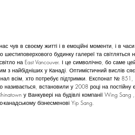
нас чув в своєму житті і в емоційні моменти, і в часи
до шестиповерхового будинку галереї та світляться 
ітло на East Vancouver. І це символічно, бо саме це
им з найбідніших у Канаді. Оптимістичний вислів ся
нал всім, хто потребує підтримки. Експонат № 851, 
о називається, встановили у 2008 році на постійну 
Сhinatown у Ванкувері на будівлі компанії Wing Sang
о-канадському бізнесменові Yip Sang.