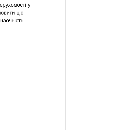
ерухомості у 
новити цю 
наочність 