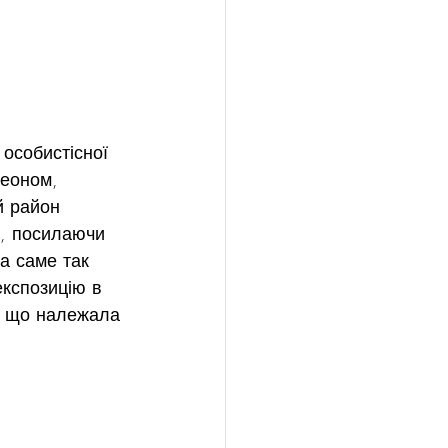
 особистісної 
неоном, 
й район 
є, посилаючи 
а саме так 
експозицію в 
 , що належала 