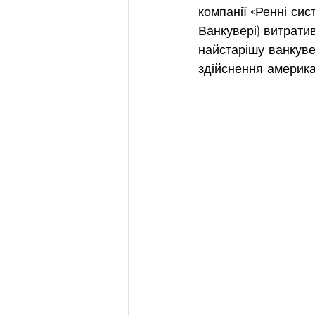
компанії «Ренні сис
Ванкувері) витрати
найстарішу ванкуве
здійснення американ