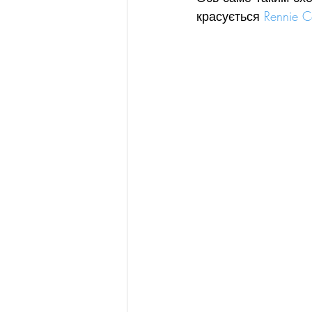
красується 
Rennie C