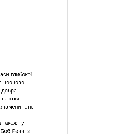
аси глибокої 
є неонове 
 добра. 
тартові 
 знаменитістю 
 також тут  
Боб Ренні з 