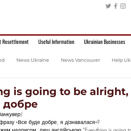
t Resettlement
Useful Information
Ukrainian Businesses
ed
News Ukraine
News Vancouver
Help Uk
g is going to be alright,
е добре
Ванкувер)
фразу «Все буде добре, я дізнавалася»?
им надписом, лиш англійською “Everything is going to b