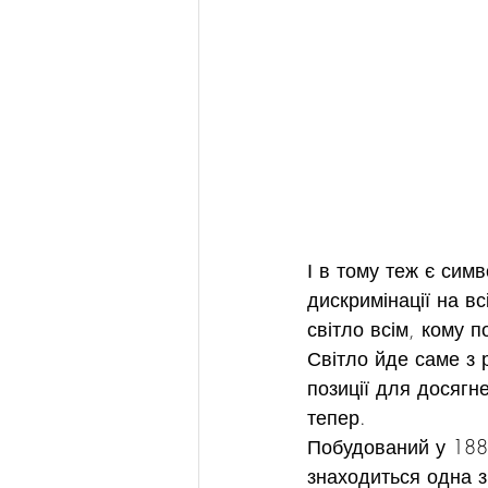
І в тому теж є сим
дискримінації на в
світло всім, кому п
Світло йде саме з 
позиції для досягн
тепер.
Побудований у 1889
знаходиться одна з