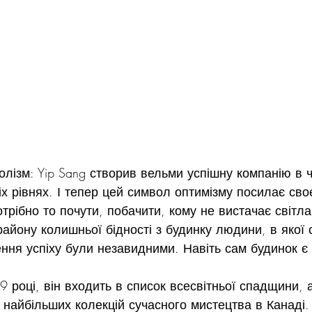
волізм: Yip Sang створив вельми успішну компанію в ч
сіх рівнях. І тепер цей символ оптимізму посилає сво
отрібно то почути, побачити, кому не вистачає світла
району колишньої бідності з будинку людини, в якої с
ення успіху були незавидними. Навіть сам будинок є
 році, він входить в список всесвітньої спадщини, а
 найбільших колекцій сучасного мистецтва в Канаді. 