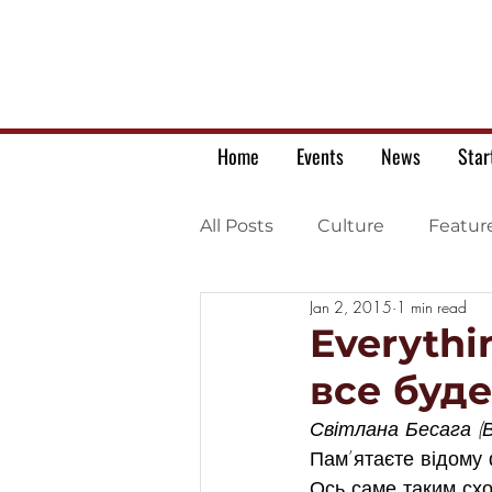
Home
Events
News
Star
All Posts
Culture
Featur
Jan 2, 2015
1 min read
Ukrainian war letters
Everythin
все буд
Світлана Бесага (
Пам’ятаєте відому 
Ось саме таким схож