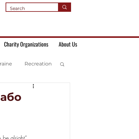
Charity Organizations
About Us
raine
Recreation
 або
e alright” 