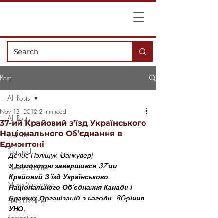
Post
All Posts
Nov 12, 2012
2 min read
All Posts
37-ий Крайовий з’їзд Українського
Національного Об’єднання в
Culture
Едмонтоні
Featured
Денис Поліщук (Ванкувер)
У Едмонтоні завершився 37-ий 
News Ukraine
Крайовий З’їзд Українського  
News Vancouver
Національного Об’єднання Канади і 
Братніх Організацій з нагоди  80-річчя 
Help Ukraine
УНО.
Recreation