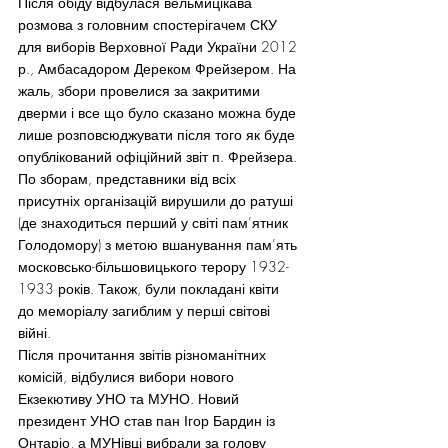
Після обіду відбулася вельмицікава 
розмова з головним спостерігачем СКУ 
для виборів Верховної Ради України 2012 
р., Амбасадором Дереком Фрейзером. На 
жаль, збори провелися за закритими 
дверми і все що було сказано можна буде 
лише розповсюджувати після того як буде 
опублікований офіційний звіт п. Фрейзера. 
По зборам, представники від всіх 
присутніх організацій вирушили до ратуші 
(де знаходиться перший у світі пам’ятник 
Голодомору) з метою вшанування пам’ять 
московсько-більшовицького терору 1932-
1933 років. Також, були покладані квіти 
до меморіалу загиблим у перші світові 
війні.
Після прочитання звітів різноманітних 
комісій, відбулися вибори нового 
Екзекютиву УНО та МУНО. Новий 
президент УНО став пан Ігор Бардин із 
Онтаріо, а МУНівці вибрали за голову 