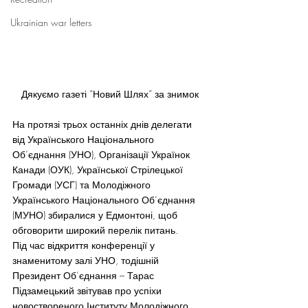
Ukrainian war letters
Дякуємо газеті “Новий Шлях” за знимок
На протязі трьох останніх днів делегати 
від Українського Національного 
Об’єднання (УНО), Організації Українок 
Канади (ОУК), Української Стрілецької 
Громади (УСГ) та Молодіжного 
Українського Національного Об’єднання 
(МУНО) збиралися у Едмонтоні, щоб 
обговорити широкий перелік питань.
Під час відкриття конференції у 
знаменитому залі УНО, тодішній 
Президент Об’єднання – Тарас 
Підзамецький звітував про успіхи 
новоствореного Інституту Молодіжного 