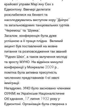
крайової управи Мар’яну Сех з 
Едмонтону. Ввечері делегати 
розслабилися на бенкеті та 
насолоджувались виступом хору “Дніпро” 
та загальновідомих танцювальних гуртків 
“Черемош” та “Шумка”.
Загалом, конференція була дуже 
успішною а її праця плідна.  Великий 
акцент був поставлений на мовне 
питання та розповсюдження так званий 
“Рідних Шкіл”, а також залучення молоді 
та зросту МУНО. На відмінок минулої 
конференції у Монреалю 2009 р., 
помітна була активна присутність 
численних представників 4-ої хвилі 
імміграції.
Нагадуємо, УНО було засновано членами 
ОУН(М) як Українське Націоналістичне 
Об’єднання, 17 липня 1932 року у 
Едмонтоні. Організація була створена з 