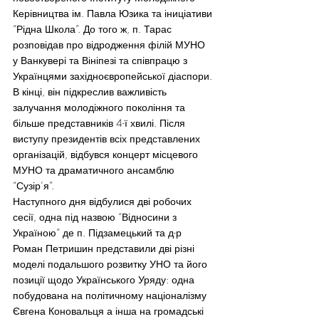
Керівництва ім. Павла Юзика та іниціативи 
“Рідна Школа”. До того ж, п. Тарас 
розповідав про відродження філій МУНО 
у Ванкувері та Вініпезі та співпрацю з 
Українцями західноєвропейської діаспори. 
В кінці, він підкреслив важливість 
залучання молодіжного покоління та 
більше представників 4-ї хвилі. Після 
виступу президентів всіх представлених 
організацій, відбувся концерт місцевого 
МУНО та драматичного ансамблю 
“Сузір’я”.
Наступного дня відбулися дві робочих 
сесії, одна під назвою “Відносини з 
Україною” де п. Підзамецький та д-р 
Роман Петришин представили дві різні 
моделі подальшого розвитку УНО та його 
позиції щодо Українського Уряду: одна 
побудована на політичному націоналізму 
Євгена Коновальця а інша на громадські 