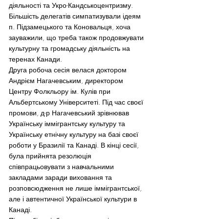
діяльності та Укро-Кандськоцентризму. 
Більшість делегатів симпатизували ідеям 
п. Підзамецького та Коновальця, хоча 
зауважили, що треба також продовжувати 
культурну та громадську діяльність на 
теренах Канади.
Друга робоча сесія велася доктором 
Андрієм Нагачевським, директором 
Центру Фолкльору ім. Кулів при 
Альбертському Університеті. Під час своєї 
промови, д-р Нагачевський зрівнював 
Українську іммігрантську культуру та 
Українську етнічну культуру на базі своєї 
роботи у Бразилії та Канаді. В кінці сесії, 
була прийнята резолюція 
співпрацьовувати з навчальними 
закладами заради виховання та 
розповсюдження не лише іммігрантської, 
але і автентичної Української культури в 
Канаді.