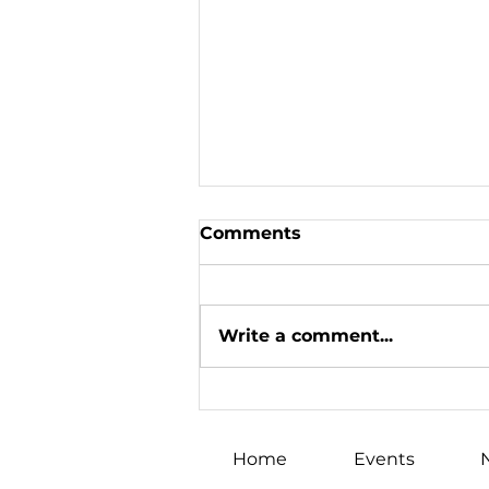
Comments
Write a comment...
Sunday, Mar 13, 2022:
Stand With Ukraine Rally
in Vancouver (Canada
Home
Events
Place)