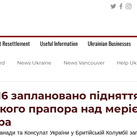
t Resettlement
Useful Information
Ukrainian Businesses
ed
News Ukraine
News Vancouver
Help Uk
16 заплановано піднятт
ького прапора над мері
ра
Канади та Консулат України у Бритійській Колумбії з