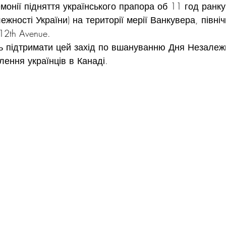
монії підняття українського прапора об 11 год ранку
жності України) на території мерії Ванкувера, північ
12th Avenue.
ь підтримати цей захід по вшануванню Дня Незалежн
лення українців в Канаді.