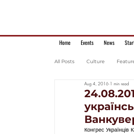
Home
Events
News
Star
All Posts
Culture
Featur
Aug 4, 2016
1 min read
Ukrainian war letters
24.08.20
українс
Ванкуве
Конгрес Українців 