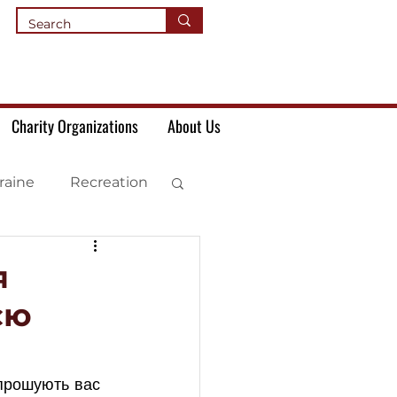
Charity Organizations
About Us
raine
Recreation
я
єю
апрошують вас 