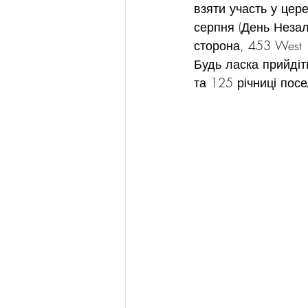
взяти участь у цере
серпня (День Незале
сторона, 453 West 
Будь ласка прийдіт
та 125 річниці посе