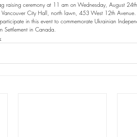
 flag raising ceremony at 11 am on Wednesday, August 24th
 Vancouver City Hall, north lawn, 453 West 12th Avenue.
participate in this event to commemorate Ukrainian Indep
an Settlement in Canada.
r