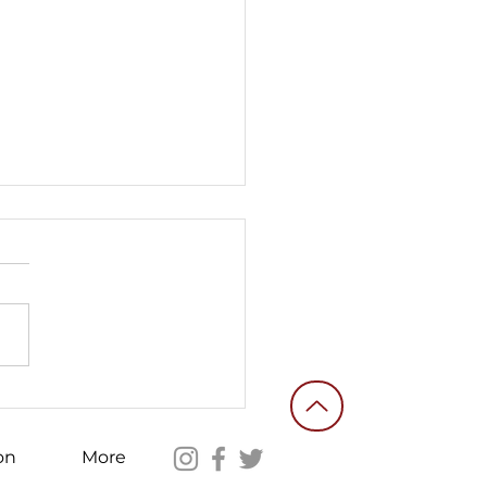
ормація для
мадян України, що
бувають до
on
More
куверу / Refugees