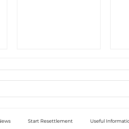
March 11: Symphony 21
Інф
Concert for Ukraine in
гро
Vancouver
при
News
Start Resettlement
Useful Informati
Ван