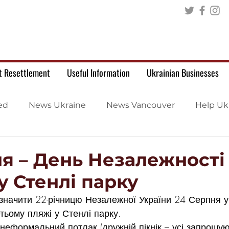
t Resettlement
Useful Information
Ukrainian Businesses
ed
News Ukraine
News Vancouver
Help Uk
ня – День Незалежності
у Стенлі парку
значити 22-річницю Незалежної України 24 Серпня у
етьому пляжі у Стенлі парку.
неформальний потлак (дружній пікнік – усі запрошую