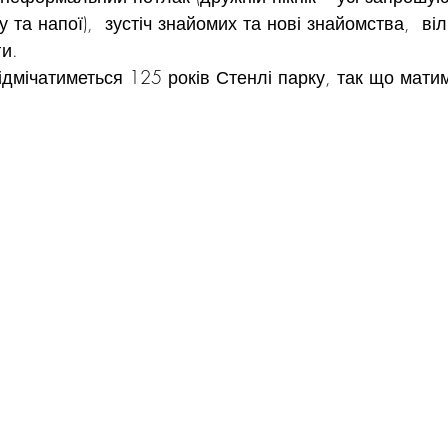
 та напої),  зустіч знайомих та нові знайомства,  віл
ги.
ідмічатиметься 125 років Стенлі парку, так що мати