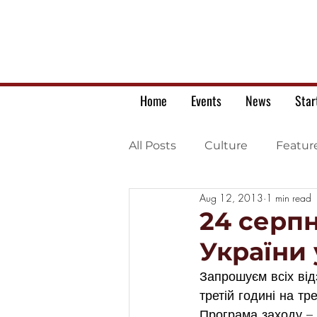
Home
Events
News
Star
All Posts
Culture
Featur
Aug 12, 2013
1 min read
Ukrainian war letters
24 серп
України 
Запрошуєм всіх від
третій годині на тр
Програма заходу – 