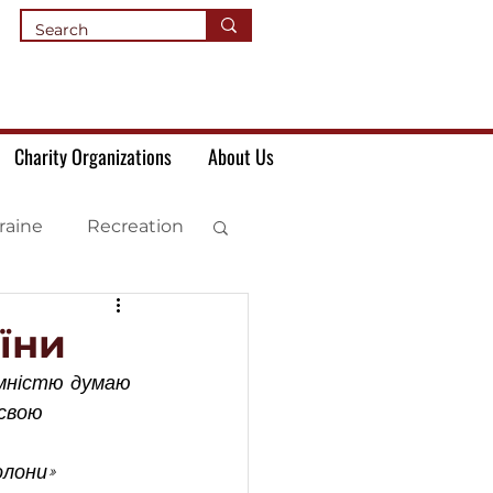
Charity Organizations
About Us
raine
Recreation
аїни
ємністю думаю 
свою 
лони» 