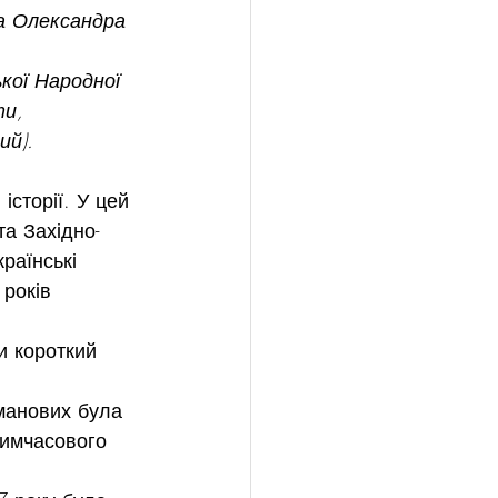
а Олександра 
кої Народної 
ти, 
ий).
сторії. У цей 
та Західно-
раїнські 
 років 
и короткий 
манових була 
Тимчасового 