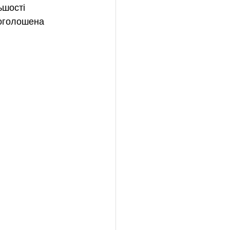
шості 
роголошена 