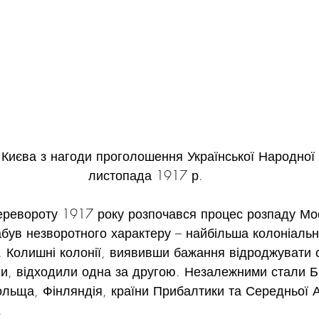
 Києва з нагоди проголошення Української Народної 
листопада 1917 р.
ревороту 1917 року розпочався процес розпаду Моско
був незворотного характеру – найбільша колоніальн
 Колишні колонії, виявивши бажання відроджувати с
и, відходили одна за другою. Незалежними стали Бі
Польща, Фінляндія, країни Прибалтики та Середньої А
.