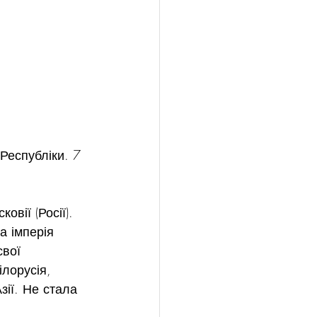
Республіки. 7 
вії (Росії). 
а імперія 
вої 
лорусія, 
зії. Не стала 