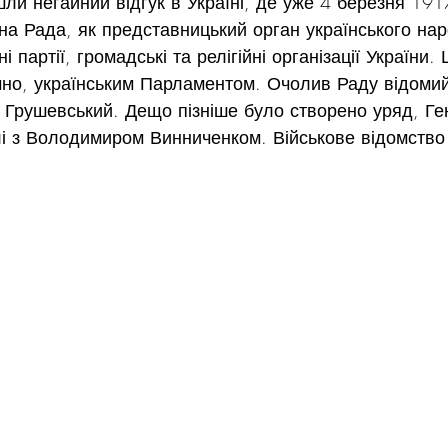
шли негайний відгук в Україні, де уже 4 березня 191
а Рада, як представницький орган українського нар
ні партії, громадські та релігійні організації України
но, українським Парламентом. Очолив Раду відомий
Грушевський. Дещо пізніше було створено уряд, Ге
лі з Володимиром Винниченком. Військове відомство