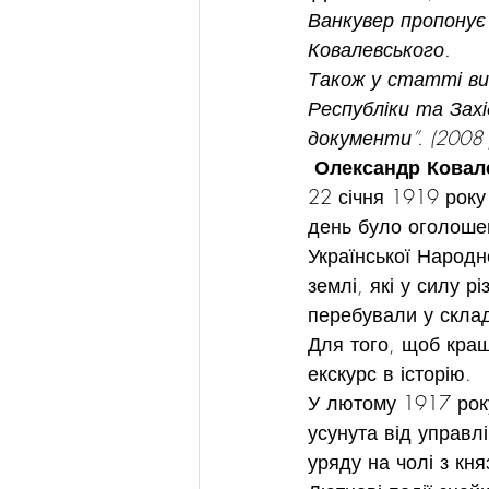
Ванкувер пропонує
Ковалевського.
Також у статті ви
Республіки та Захі
документи”. (2008 
Олександр Ковале
22 січня 1919 року
день було оголошен
Української Народно
землі, які у силу р
перебували у склад
Для того, щоб кращ
екскурс в історію.
У лютому 1917 року
усунута від управл
уряду на чолі з кн