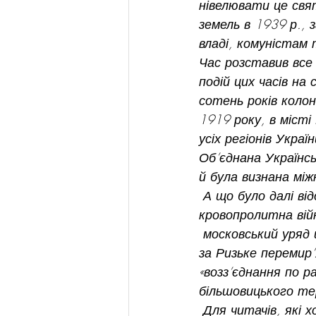
нівелювати це свят
земель в 1939 р., 
владі, комуністам
Час розставив все 
подій цих часів на
сотень років колоні
1919 року, в місті
усіх регіонів Украї
Об’єднана Українс
й була визнана мі
 А що було далі відомо – військова агресія радянської та білої Росії, Польщі, 
кровопролитна вій
 московський уряд 
за Ризьке перемир’
«возз’єднання по 
більшовицького те
 Для читачів, які хочуть розібратись у причинах та суті тих подій Український 