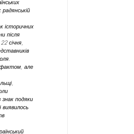
їнських 
 радянській 
ок історичних 
ни після 
22 січня, 
едставників 
оля. 
 фактом, але 
оли 
в знак подяки 
і виявилось 
тв 