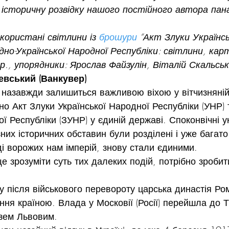
 історичну розвідку нашого постійного автора пан
користані світлини із 
брошури
 “Акт Злуки Українсь
дно-Української Народної Республіки: світлини, кар
р., упорядники: Ярослав Файзулін, Віталій Скальськ
вський (Ванкувер)
 назавжди залишиться важливою віхою у вітчизняній і
о Акт Злуки Української Народної Республіки (УНР) 
ї Республіки (ЗУНР) у єдиній державі. Споконвічні ук
ізних історичних обставин були розділені і уже багато
і ворожих нам імперій, знову стали єдиними.
е зрозуміти суть тих далеких подій, потрібно зробит
 після військового перевороту царська династія Ро
іння країною. Влада у Московії (Росії) перейшла до 
язем Львовим.