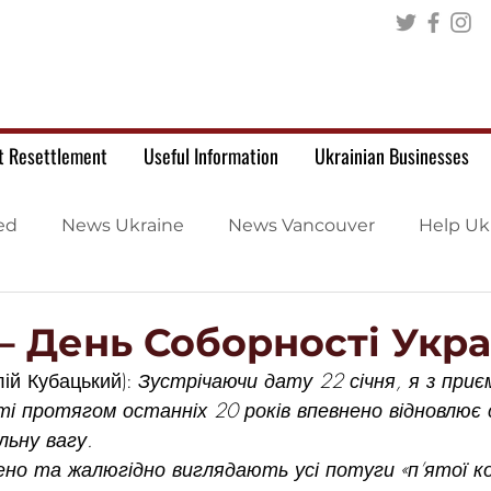
t Resettlement
Useful Information
Ukrainian Businesses
ed
News Ukraine
News Vancouver
Help Uk
 – День Соборності Укр
ій Кубацький): 
Зустрічаючи дату 22 січня, я з при
і протягом останніх 20 років впевнено відновлює 
льну вагу.
ено та жалюгідно виглядають усі потуги «п’ятої ко