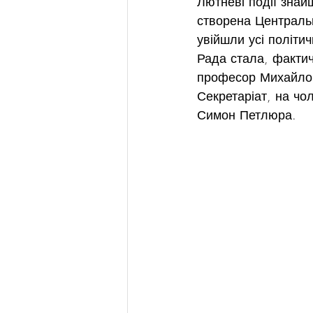
Лютневі події знай
створена Центральн
увійшли усі політич
Рада стала, фактич
професор Михайло 
Секретаріат, на чо
Симон Петлюра.