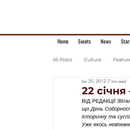
Home
Events
News
Star
All Posts
Culture
Featur
Jan 20, 2012
7 min read
Ukrainian war letters
22 січня
ВІД РЕДАКЦІЇ (Вітал
що День Соборност
історичну та суспі
Уже якось невпевн