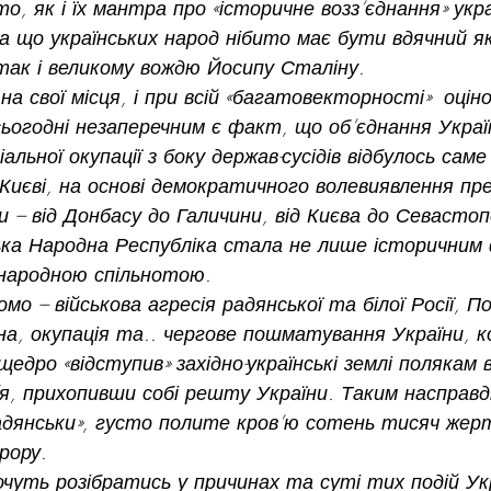
о, як і їх мантра про «історичне возз’єднання» укра
за що українських народ нібито має бути вдячний як
 так і великому вождю Йосипу Сталіну.
на свої місця, і при всій «багатовекторності»  оцін
 сьогодні незаперечним є факт, що об’єднання Украї
альної окупації з боку держав-сусідів відбулось саме 
 Києві, на основі демократичного волевиявлення пр
ни – від Донбасу до Галичини, від Києва до Севастоп
ька Народна Республіка стала не лише історичним
жнародною спільнотою.
на, окупація та.. чергове пошматування України, к
щедро «відступив» західно-українські землі полякам 
я, прихопивши собі решту України. Таким насправд
радянськи», густо полите кров’ю сотень тисяч жер
рору.