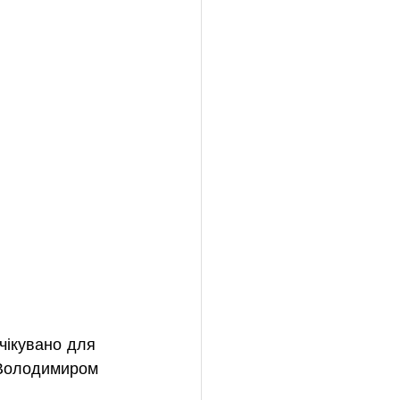
чікувано для 
з Володимиром 