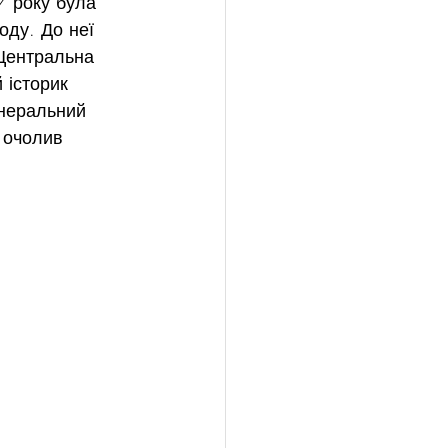
7 року була 
оду. До неї 
. Центральна 
 історик 
неральний 
 очолив 