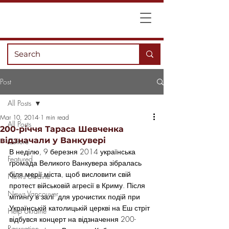
Post
All Posts
Mar 10, 2014
1 min read
All Posts
200-річчя Тараса Шевченка
відзначали у Ванкувері
Culture
В неділю, 9 березня 2014 українська 
Featured
громада Великого Ванкувера зібралась 
біля мерії міста, щоб висловити свій 
News Ukraine
протест військовій агресії в Криму. Після 
News Vancouver
мітингу в залі  для урочистих подій при 
Українській католицькій церкві на Еш стріт 
Help Ukraine
відбувся концерт на відзначення 200-
Recreation