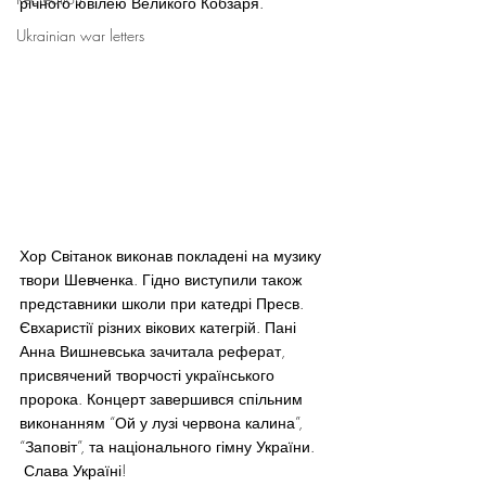
річного ювілею Великого Кобзаря.
Ukrainian war letters
Хор Світанок виконав покладені на музику 
твори Шевченка. Гідно виступили також 
представники школи при катедрі Пресв. 
Євхаристії різних вікових категрій. Пані 
Анна Вишневська зачитала реферат, 
присвячений творчості українського 
пророка. Концерт завершився спільним 
виконанням “Ой у лузі червона калина”, 
“Заповіт”, та національного гімну України. 
 Слава Україні!