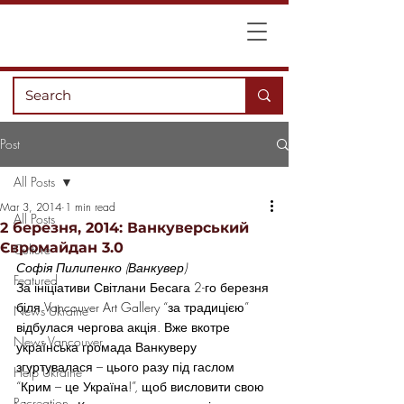
Post
All Posts
Mar 3, 2014
1 min read
All Posts
2 березня, 2014: Ванкуверський
Євромайдан 3.0
Culture
Софія Пилипенко (Ванкувер) 
Featured
За ініціативи Світлани Бесага 2-го березня 
біля Vancouver Art Gallery “за традицією” 
News Ukraine
відбулася чергова акція. Вже вкотре 
News Vancouver
українська громада Ванкуверу 
згуртувалася – цього разу під гаслом 
Help Ukraine
“Крим – це Україна!”, щоб висловити свою 
Recreation