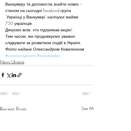
Ванкуверу та допомогла знайти нових – 
станом на сьогодні Facebook-група 
‘Українці у Ванкувері’ налічуює майже 
750 українців.
Дякуємо всім, хто підтримав акцію!
Тим часом, ми продовжуємо уважно 
слідкувати за розвитком подій в Україні.
Фото надане Олександром Коваленком
#communityevents
#euromaidan
News Ukraine
Recent Posts
See All