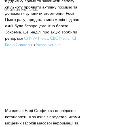
підтримку Криму та закликати світову 
спільноту проявити активну позицію та 
Ukrainian war letters
допомогти зупинити вторгнення Росії. 
Цього разу, представників медіа під час 
акції було безпрецедентно багато. 
Зокрема, цієї неділі про акцію зробили 
репортаж 
CKNW News
, 
CBC News
, 
ICI 
Radio Canada
 та 
Vancouver Sun
.
Ми вдячні Наді Стефин за послідовне 
встановлення зв’язків з представниками 
місцевих засобів масової інформації та 