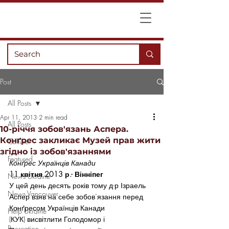
Post
All Posts
Apr 11, 2013
2 min read
All Posts
10-річчя зобов'язань Аспера.
Конґрес закликає Музей прав жити
Culture
згідно із зобов'язаннями
Featured
Конґрес Українців Канади
11 квітня 2013 р.- Вінніпег
News Ukraine
У цей день десять років тому д-р Ізраель 
News Vancouver
Аспер взяв на себе зобов’язання перед 
Конґресом Українців Канади 
Help Ukraine
(КУК) висвітлити Голодомор і 
Recreation