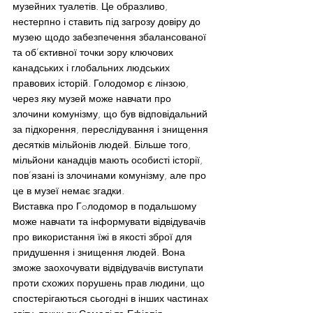
музейних туалетів. Це образливо, 
нестерпно і ставить під загрозу довіру до 
музею щодо забезпечення збалансованої 
та об’єктивної точки зору ключових 
канадських і глобальних людських 
правових історій. Голодомор є лінзою, 
через яку музей може навчати про 
злочини комунізму, що був відповідальний 
за підкорення, переслідування і знищення 
десятків мільйонів людей. Більше того, 
мільйони канадців мають особисті історії, 
пов’язані із злочинами комунізму, але про 
це в музеї немає згадки.
Виставка про Гoлодомор в подальшому 
може навчати та інформувати відвідувачів 
про використання їжі в якості зброї для 
придушення і знищення людей. Вона 
зможе заохочувати відвідувачів виступати 
проти схожих порушень прав людини, що 
спостерігаються сьогодні в інших частинах 