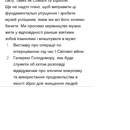
світу, таких як Сомалі та Ефіопія.
Ще не надто пізно, щоб виправити ці 
фундаментальні упущення і зробити 
музей успішним, яким ми всі його хочемо 
бачити. Ми просимо керівництво музею 
жити у відповідності раніше взятими 
зобов’язаннями і влаштувати в музеї:
Виставку про операції по 
інтернуванню під час І Світової війни;
Галерею Голодомору, яка буде 
служити об’єктом розповіді 
відвідувачам про злочини комунізму 
та використання продовольства в 
якості зброї для знищення людей.
See All