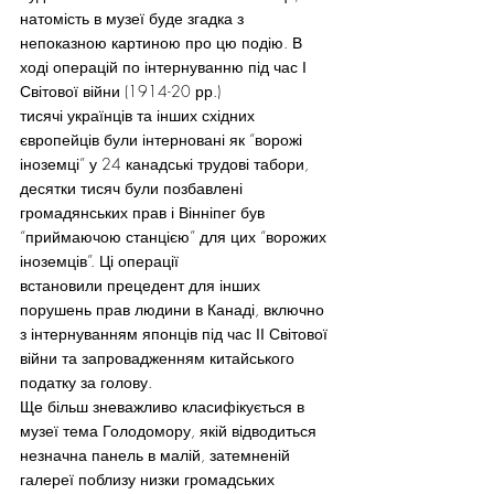
натомість в музеї буде згадка з 
непоказною картиною про цю подію. В 
ході операцій по інтернуванню під час І 
Світової війни (1914-20 рр.) 
тисячі українців та інших східних 
європейців були інтерновані як “ворожі 
іноземці” у 24 канадські трудові табори, 
десятки тисяч були позбавлені 
громадянських прав і Вінніпег був 
“приймаючою станцією” для цих “ворожих 
іноземців”. Ці операції 
встановили прецедент для інших 
порушень прав людини в Канаді, включно 
з інтернуванням японців під час ІІ Світової 
війни та запровадженням китайського 
податку за голову.
Ще більш зневажливо класифікується в 
музеї тема Голодомору, якій відводиться 
незначна панель в малій, затемненій 
галереї поблизу низки громадських 