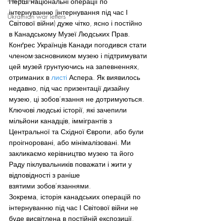
Перші національні операції по 
інтернуванню (інтернування під час І 
Ukrainian war letters
Світової війни) дуже чітко, ясно і постійно 
в Канадському Музеї Людських Прав.
Конґрес Українців Канади погодився стати 
членом-засновником музею і підтримувати 
цей музей грунтуючись на запевненнях, 
отриманих в 
листі
 Аспера. Як виявилось 
недавно, під час призентації дизайну 
музею, ці зобов’язання не дотримуються. 
Ключові людські історії, які зачепили 
мільйони канадців, іммігрантів з 
Центральної та Східної Європи, або були 
проігноровані, або мінімалізовані. Ми 
закликаємо керівництво музею та його 
Раду піклувальників поважати і жити у 
відповідності з раніше 
взятими зобов’язаннями.
Зокрема, історія канадських операцій по 
інтернуванню під час І Світової війни не 
буде висвітлена в постійній експозиції, 