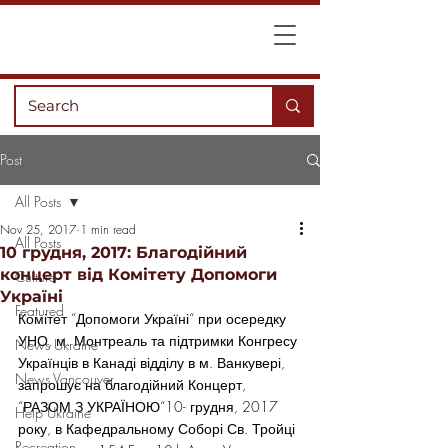
Post
All Posts
Nov 25, 2017
1 min read
All Posts
10 грудня, 2017: Благодійний
концерт від Комітету Допомоги
Culture
Україні
Featured
Комітет “Допомоги Україні“ при осередку 
УНО, м. Монтреаль та підтримки Конгресу 
News Ukraine
Українців в Канаді відділу в м. Ванкувері, 
News Vancouver
запрошує на благодійний Концерт, 
“РАЗОМ З УКРАЇНОЮ“10- грудня, 2017 
Help Ukraine
року, в Кафедральному Соборі Св. Тройці 
Recreation