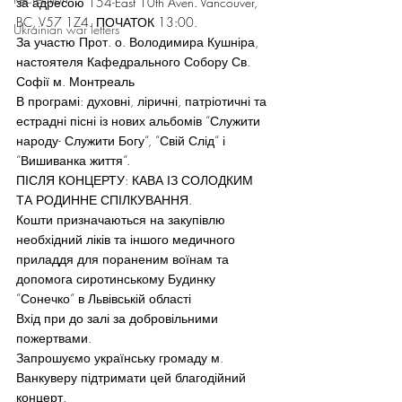
за адресою 154-East 10th Aven. Vancouver, 
BC, V57 1Z4. ПОЧАТОК 13:00.
Ukrainian war letters
За участю Прот. о. Володимира Кушніра, 
настоятеля Кафедрального Собору Св. 
Софії м. Монтреаль
В програмі: духовні, ліричні, патріотичні та 
естрадні пісні із нових альбомів “Служити 
народу- Служити Богу“, “Свій Слід“ і 
“Вишиванка життя“.
ПІСЛЯ КОНЦЕРТУ: КАВА ІЗ СОЛОДКИМ 
ТА РОДИННЕ СПІЛКУВАННЯ.
Кошти призначаються на закупівлю 
необхідний ліків та іншого медичного 
приладдя для пораненим воїнам та 
допомога сиротинському Будинку 
“Сонечко“ в Львівській області
Вхід при до залі за добровільними 
пожертвами.
Запрошуємо українську громаду м. 
Ванкуверу підтримати цей благодійний 
концерт.