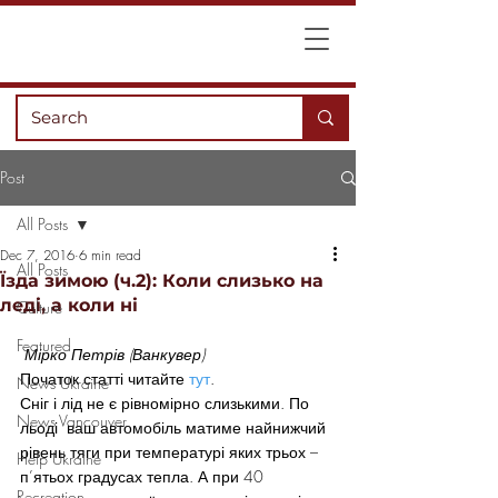
Post
All Posts
Dec 7, 2016
6 min read
All Posts
Їзда зимою (ч.2): Коли слизько на
леді, а коли ні
Culture
Featured
Мірко Петрів (Ванкувер)
Початок статті читайте 
тут
.
News Ukraine
Сніг і лід не є рівномірно слизькими. По 
News Vancouver
льоді  ваш автомобіль матиме найнижчий 
рівень тяги при температурі яких трьох – 
Help Ukraine
п’ятьох градусах тепла. А при 40 
Recreation