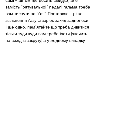
самі – автом їде досить швидко, але 
замість “рятувальної” педалі гальма треба 
вам тиснути на “ґаз”. Повторюю – різке 
звільнення ґазу створює закид задної оси. 
І ще одно: пам’ятайте що треба дивитися 
тільки туди куди вам треба їхати (значить 
на вихід із закруту) а у жодному випадку 
не туди куди (і на що), “несе” ваш 
автомобіль!
А якщо все таки вашим автом “закрутило”, 
то слідуйте примір автогонщиків – по 
гальмах і зчеплення до долу!
Пам’ятайте: різке звільнення ґазу може 
причинити закид автомобіля навіть на 
прямій дорозі, якщо під колесами 
несподівано показався лід. З педаллю 
ґазу треба поводитися обережно: плавно 
й делікатно натискати і точно так само 
звільняти.
Якщо не хочете “фігурного катання” – 
ніяких різких рухів кермом! А якщо таке 