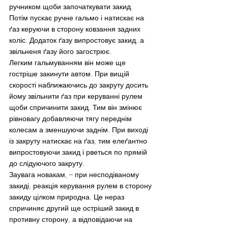
ручником щоби започаткувати закид. 
Потім пускає ручне гальмо і натискає на 
ґаз керуючи в сторону ковзання задних 
коліс. Додаток ґазу випростовує закид, а 
звільненя ґазу його загострює.
Легким гальмуванням він може ще 
гостріше закинути автом. При вищій 
скорості наближаючись до закруту досить 
йому звільнити ґаз при керуванні рулем 
щоби спричинити закид. Тим він змінює 
рівновагу добавляючи тягу переднім 
колесам а зменшуючи заднім. При виході 
із закруту натискає на ґаз, тим елеґантно 
випростовуючи закид і рветься по прямій 
до слідуючого закруту.
Заувага новакам, – при несподіваному 
закиді, реакція керування рулем в сторону 
закиду цілком природна. Це нераз 
спричиняє другий ще остріший закид в 
противну сторону, а відповідаючи на 