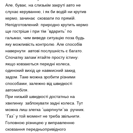
Але, буває, на слизькім закруті авто не 
слухає керуванню, і як би водій ни крутив 
кермо, зачинає  сковзати по прямій. 
Непідготовлений: природно крутить кермо 
ще гостріше і при тім “вдарить” по 
гальмах, чим виведе ситуацію поза будь 
яку можливість контролю. Але способів 
навернути  автові послушність є багато.
Спочатку запам’ятайте просту істину: 
якщо ковзаються передні колеса, 
одинокий вихід це навмисний закид 
задом. Таке можна зробити різними 
способами, залежно від швидкості 
автомобіля.
При низькій швидкості достатньо на 
хвилинку  заблокувати задні колеса. Тут 
можна лиш злегка “шарпнути”за  ручник. 
“Ґаз” у той момент не треба звільнити.
Головною різницею у виправленню 
сковзання передньопривідного 