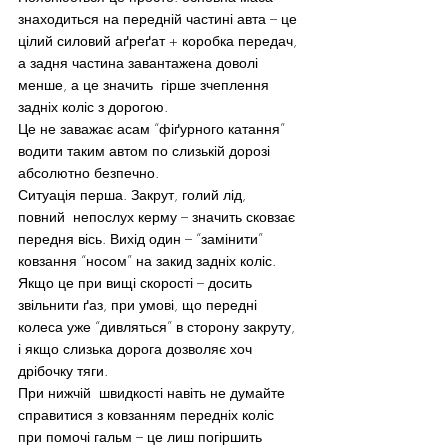
знаходиться на передній частині авта – це 
цілий силовий аґреґат + коробка передач, 
а задня частина завантажена доволі 
менше, а це значить  гірше зчеплення 
задніх коліс з дорогою.
Це не заважає асам “фіґурного катання” 
водити таким автом по слизькій дорозі 
абсолютно безпечно.
Ситуація перша. Закрут, голий лід, 
повний  непослух керму – значить сковзає 
передня вісь. Вихід один – “замінити” 
ковзання “носом” на закид задніх коліс. 
Якщо це при вищі скорості – досить 
звільнити ґаз, при умові, що передні 
колеса уже “дивляться” в сторону закруту, 
і якщо слизька дорога дозволяє хоч 
дрібочку тяги.
При нижчій  швидкості навіть не думайте 
справитися з ковзанням передніх коліс 
при помочі гальм – це лиш погіршить 