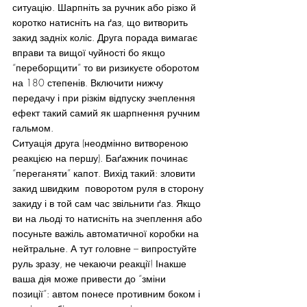
ситуацію. Шарпніть за ручник або різко й 
коротко натисніть на ґаз, що витворить 
закид задніх коліс. Друга порада вимагає 
вправи та вищої чуйності бо якщо 
“переборщити” то ви ризикуєте оборотом 
на 180 степенів. Включити нижчу 
передачу і при різкім відпуску зчеплення 
ефект такий самий як шарпнення ручним 
гальмом.
Ситуація друга (неодмінно витвореною 
реакцією на першу). Баґажник починає 
“переганяти” капот. Вихід такий: зловити 
закид швидким  поворотом руля в сторону 
закиду і в той сам час звільнити ґаз. Якщо 
ви на льоді то натисніть на зчеплення або 
посуньте важіль автоматичної коробки на 
нейтральне. А тут головне – випростуйте 
руль зразу, не чекаючи реакції! Інакше 
ваша дія може привести до “зміни 
позиції”: автом понесе противним боком і 