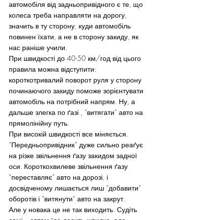
автомобіля від задньопривідного є те, що 
колеса треба направляти на дорогу, 
значить в ту сторону, куди автомобіль 
повинен їхати, а не в сторону закиду, як 
нас раніше учили.
При швидкості до 40-50 км/год від цього 
правила можна відступити: 
короткотривалий поворот руля у сторону 
починаючого закиду поможе зорієнтувати 
автомобіль на потрібний напрям. Ну, а 
дальше злегка по ґазі , “витягати” авто на 
прямолінійну путь.
При високій швидкості все міняється.
“Передньопривідник” дуже сильно реаґує 
на різке звільнення ґазу закидом задної 
оси. Короткохвилеве звільнення ґазу 
“переставляє” авто на дорозі, і 
досвідченому лишається лиш “добавити” 
оборотів і “витянути” авто на закрут.
Але у новака це не так виходить. Судіть 