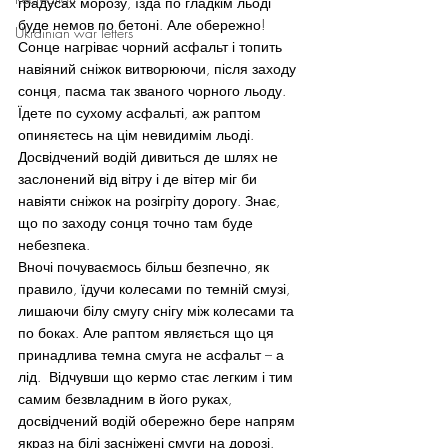
градусах морозу, їзда по гладкім льоді 
буде немов по бетоні. Але обережно!
Ukrainian war letters
Сонце нагріває чорний асфальт і топить 
навіяний сніжок витворюючи, після заходу 
сонця, пасма так званого чорного льоду. 
Їдете по сухому асфальті, аж раптом 
опиняєтесь на цім невидимім льоді.
Досвідчений водій дивиться де шлях не 
заслонений від вітру і де вітер міг би 
навіяти сніжок на розігріту дорогу. Знає, 
що по заходу сонця точно там буде 
небезпека.
Вночі почуваємось більш безпечно, як 
правило, їдучи колесами по темній смузі, 
лишаючи білу смугу снігу між колесами та 
по боках. Але раптом являється що ця 
принадлива темна смуга не асфальт – а 
лід.  Відчувши що кермо стає легким і тим 
самим безвладним в його руках, 
досвідчений водій обережно бере напрям 
якраз на білі засніжені смуги на дорозі. 