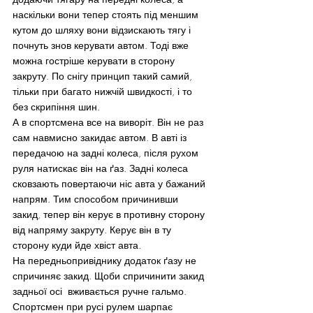
наскільки вони тепер стоять під меншим 
кутом до шляху вони відзискають тягу і 
почнуть знов керувати автом. Тоді вже 
можна гостріше керувати в сторону 
закруту. По снігу принцип такий самий, 
тільки при багато нижчій швидкості, і то 
без скрипіння шин.
А в спортсмена все на виворіт. Він не раз 
сам навмисно закидає автом. В авті із 
передачою на задні колеса, після рухом 
руля натискає він на ґаз. Задні колеса 
сковзають повертаючи ніс авта у бажаний 
напрям. Тим способом причинивши 
закид, тепер він керує в противну сторону 
від напряму закруту. Керує він в ту 
сторону куди йде хвіст авта.
На передньопривіднику додаток ґазу не 
спричиняє закид. Щоби спричинити закид 
задньої осі  вживається ручне гальмо. 
Спортсмен при русі рулем шарпає 