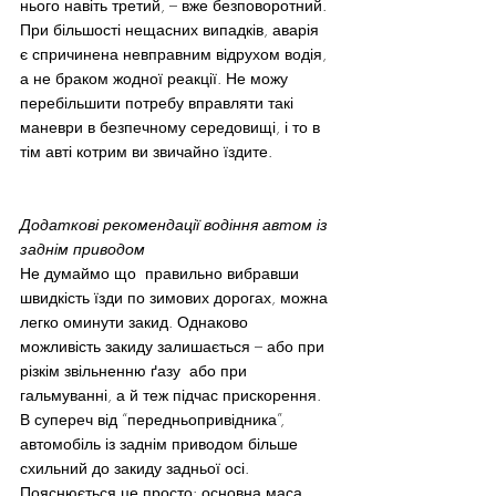
нього навіть третий, – вже безповоротний.
При більшості нещасних випадків, аварія 
є спричинена невправним відрухом водія, 
а не браком жодної реакції. Не можу 
перебільшити потребу вправляти такі 
маневри в безпечному середовищі, і то в 
тім авті котрим ви звичайно їздите.
Додаткові рекомендації водіння автом із 
заднім приводом
Не думаймо що  правильно вибравши 
швидкість їзди по зимових дорогах, можна 
легко оминути закид. Однаково 
можливість закиду залишається – або при 
різкім звільненню ґазу  або при 
гальмуванні, а й теж підчас прискорення.
В супереч від “передньопривідника”, 
автомобіль із заднім приводом більше 
схильний до закиду задньої осі. 
Пояснюється це просто: основна маса 