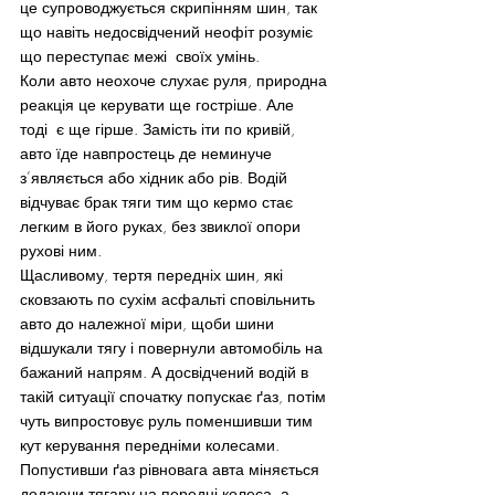
це супроводжується скрипінням шин, так 
що навіть недосвідчений неофіт розуміє 
що переступає межі  своїх умінь.
Коли авто неохоче слухає руля, природна 
реакція це керувати ще гостріше. Але 
тоді  є ще гірше. Замість іти по кривій, 
авто їде навпростець де неминуче 
з’являється або хідник або рів. Водій 
відчуває брак тяги тим що кермо стає 
легким в його руках, без звиклої опори 
рухові ним.
Щасливому, тертя передніх шин, які 
сковзають по сухім асфальті сповільнить 
авто до належної міри, щоби шини 
відшукали тягу і повернули автомобіль на 
бажаний напрям. А досвідчений водій в 
такій ситуації спочатку попускає ґаз, потім 
чуть випростовує руль поменшивши тим 
кут керування передніми колесами.
Попустивши ґаз рівновага авта міняється 
додаючи тягару на передні колеса, а 