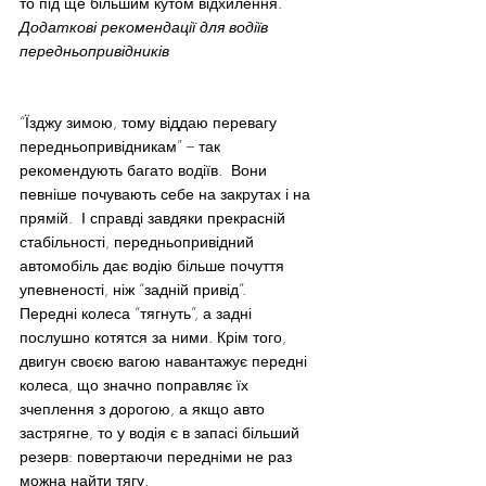
то під ще більшим кутом відхилення.
Додаткові рекомендації для водіїв 
передньопривідників
“Їзджу зимою, тому віддаю перевагу 
передньопривідникам” – так 
рекомендують багато водіїв.  Вони 
певніше почувають себе на закрутах і на 
прямій.  І справді завдяки прекрасній 
стабільності, передньопривідний 
автомобіль дає водію більше почуття 
упевненості, ніж “задній привід”.
Передні колеса “тягнуть”, а задні 
послушно котятся за ними. Крім того, 
двигун своєю вагою навантажує передні 
колеса, що значно поправляє їх 
зчеплення з дорогою, а якщо авто 
застрягне, то у водія є в запасі більший 
резерв: повертаючи передніми не раз 
можна найти тягу.