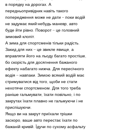
в порядку на дорогах. А 
передньопривідник навіть такого 
попередження може не дати – поки водій 
не задумає який-небудь маневр, авто 
буде йти рівно. Поворот – це головний 
зимовий клопіт.
А зима для спортсменів тільки радість. 
Закид для них – це звикле явище, а 
вправляти його на льоду багато простіше, 
бо скорість для досягнення бажаного 
ефекту набагато нижча. Для пересічного 
водія – навпаки. Зимою всякий водій має 
стримуватися від того, щоби не стати 
нехотячи спортсменом. Для того треба 
раніше гальмувати, їхати повільно, і по 
закрутах їхати плавно не гальмуючи і не 
приспішуючи.
Якщо ви на закрут приїхали трішки 
заскоро, ваше авто перестає їхати по 
бажаній кривій. Їдучи по сухому асфальту 