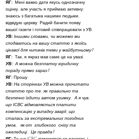
ЯГ:
  Мені важко дати якусь однозначну 
оцінку, але участь я приймаю активну: 
знаюсь з багатьма нашими людьми, 
відвідую церкву. Радий бачити появу 
вашої газети і готовий співпрацювати з УВ.
УВ:
 Іншими словами, чи можемо ми 
сподіватись на вашу статтю з якоїсь 
цікавої для читачів теми у майбутньому?
ЯГ:
  Так, я якраз мав саме це на увазі.
УВ:
  А можна безплатну юридичну 
пораду прямо зараз?
ЯГ:
 Прошу.
УВ:
 На сторінках УВ можна прочитати 
статтю про те, як правильно та 
безпечно їздити автом узимку.  А я чув, 
що ІСВС відмовляється платити 
компенсацію у випадку аварії, що 
сталась за екстремальних погодних 
умов,   як-от  глибокого  снігу та 
ожеледиці.  Це правда?
ЯГ:
 Те що ICBC відмовляється платити, і 