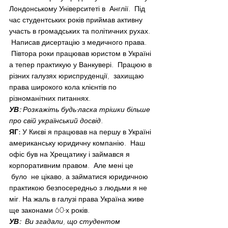
Лондонському Університеті в  Англії.  Під 
час студентських років приймав активну 
участь в громадських та політичних рухах. 
 Написав дисертацію з медичного права. 
 Півтора роки працював юристом в Україні 
а тепер практикую у Ванкувері.  Працюю в 
різних галузях юриспруденції,  захищаю 
права широкого кола клієнтів по 
різноманітних питаннях.
УВ:
 Розкажіть будь-ласка трішки більше 
про свій український досвід.
ЯГ:
 У Києві я працював на першу в Україні 
американську юридичну компанію.  Наш 
офіс був на Хрещатику і займався я 
корпоративним правом.  Але мені це 
 було  не цікаво, а займатися юридичною 
практикою безпосередньо з людьми я не 
міг. На жаль в галузі права Україна живе 
ще законами 60-х років.
УВ:
  Ви згадали, що студентом 