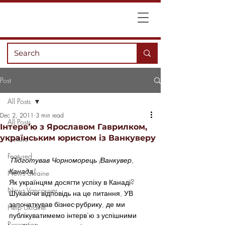
Post
All Posts
Dec 2, 2011
3 min read
All Posts
Інтерв’ю з Ярославом Гаврилком,
українським юристом із Ванкуверу
Culture
Featured
Підготував Чорноморець (Ванкувер, 
Канада)
News Ukraine
Як українцям досягти успіху в Канаді? 
News Vancouver
Шукаючи відповідь на це питання, УВ 
започаткував бізнес-рубрику, де ми 
Help Ukraine
публікуватимемо інтерв’ю з успішними 
Recreation