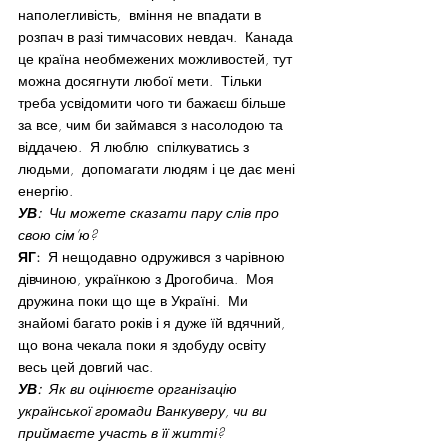
наполегливість,  вміння не впадати в 
розпач в разі тимчасових невдач.  Канада 
це країна необмежених можливостей, тут 
можна досягнути любої мети.  Тільки 
треба усвідомити чого ти бажаєш більше 
за все, чим би займався з насолодою та 
віддачею.  Я люблю  спілкуватись з 
людьми,  допомагати людям і це дає мені 
енергію.
УВ:
  Чи можете сказати пару слів про 
свою сім’ю?
ЯГ:
  Я нещодавно одружився з чарівною 
дівчиною, українкою з Дрогобича.  Моя 
дружина поки що ще в Україні.  Ми 
знайомі багато років і я дуже їй вдячний, 
що вона чекала поки я здобуду освіту  
весь цей довгий час.
УВ:
  Як ви оцінюєте організацію 
української громади Ванкуверу, чи ви 
приймаєте участь в її житті?