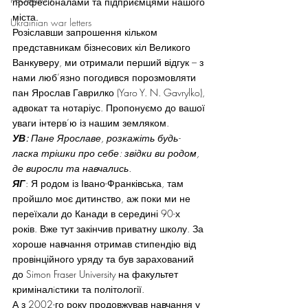
професіоналами та підприємцями нашого 
міста.
Ukrainian war letters
Розіславши запрошення кільком 
представникам бізнесових кіл Великого 
Ванкуверу, ми отримали перший відгук – з 
нами люб’язно погодився порозмовляти 
пан Ярослав Гаврилко (Yaro Y. N. Gavrylko), 
адвокат та нотаріус. Пропонуємо до вашої 
уваги інтерв’ю із нашим земляком.
УВ:
 Пане Ярославе, розкажіть будь-
ласка трішки про себе: звідки ви родом, 
де виросли та навчались.
ЯГ
: Я родом із Івано-Франківська, там 
пройшло моє дитинство, аж поки ми не 
переїхали до Канади в середині 90-х 
років. Вже тут закінчив приватну школу. За 
хороше навчання отримав стипендію від 
провінційного уряду та був зарахований 
до Simon Fraser University на факультет 
криміналiстики та політології.
А з 2002-го року продовжував навчання у 