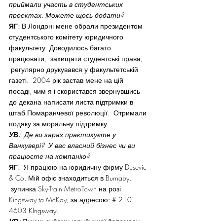
приймали участь в студентських 
проектах. Можете щось додати?
ЯГ:
 В Лондоні мене обрали президентом 
студентського комітету юридичного 
факультету. Доводилось багато 
працювати,  захищати студентські права, 
 регулярно друкувався у факультетській 
газеті.  2004 рік застав мене на цій 
посаді, чим я і скористався звернувшись 
до декана написати листа підтримки в 
штаб Помаранчевої революції.  Отримали 
подяку за моральну підтримку.
УВ:
  Де ви зараз практикуєте у 
Ванкувері?  У вас власний бізнес чи ви 
працюєте на компанію?
ЯГ:
  Я працюю на юридичну фірму Dusevic 
& Co. Мій офіс знаходиться в Burnaby, 
 зупинка Sky-Train MetroTown на розі 
Kingsway ta McKay, за адресою: # 210-
4603 KIngsway.