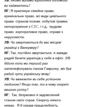
УВ:
 Якими видами юридичної допомоги 
ви займаєтесь?
ЯГ:
 Я практикую сімейне право, 
кримінальне право, всі види цивільного 
права: страхові позови, побутові травми, 
непорозуміння з ICBC, і т.д., трудове 
право, корпоративне право, справи з 
нерухомістю.
УВ:
 Чи звертаються до вас місцеві 
українці з Ванкуверу?
ЯГ:
 Так, постійно звертаються, я завжди 
радий бачити українців у себе в офісі. 
(УВ: 
дійсно коли ми перший раз  
зателефонували панові Гаврилку, він був 
радий чути українську мову)
УВ:
 Чи вважаєте ви себе успішною 
людиною? Якщо так, то в чому секрет 
вашого успіху?
ЯГ:
  Так, безумовно я задоволений 
станом своїх справ. Секрету ніякого 
немає.  Я б сказав працелюбність,  