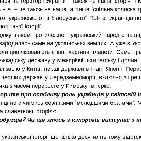
ся на території України – також не наша історія. І К
ь н.е. – це також не наше, а лише “спільна колиска т
го, українського та білоруського”. Тобто, українців п
олітньої історії.
воджу цілком протилежне – український народ є нащад
 зародилась саме на українських землях. А уже з Укр
сли цивілізованість в інші частини планети. Саме пра
ккадську державу у Межиріччі, Єгипетську і долині р
ілізацію у Китаї, перші держави в Індії, Японії. Пере
 перших держав у Середземномор’ї, включно з Грец
яка з часом переросте у Римську імперію.
орите про особливу роль українців у світовій і
їнці не є чиїмись безликими “молодшими братами”. 
а славетною історією.
одумців? Чи ще хтось з істориків виступає з п
української історії ще кілька десятиліть тому відст