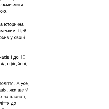
реосмислити 
рою.
на історична 
амським. Цей 
обив у своїй 
асів і до 10 
ід офіційної, 
оліття. А усе, 
ція, яка ще 9 
ю на планеті, 
ліття до 