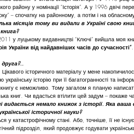
ого району у номінації “Історія”. А у 1996 двічі пере
оку” – спочатку на районному, а потім і на обласном
лька місяців тому ви видали в Україні свою книг
 книга?
 2011 у луцькому видавництві “Ключі” вийшла моя кн
рія України від найдавніших часів до сучасності”
 друга?..
я. Цікавого історичного матеріалу у мене накопичило
ю українську історію при її багатогранності та інфор
 книгу є неможливо. Тому загалом я планую написати
лька книг. Чи вдасться втілити цей задум – покаже ч
ні видається немало книжок з історії. Яка ваша 
країнської історичної науки?
ся у катастрофічному стані. Або, точніше, її не існу
ічний підрозділ, який продовжує годувати українськ