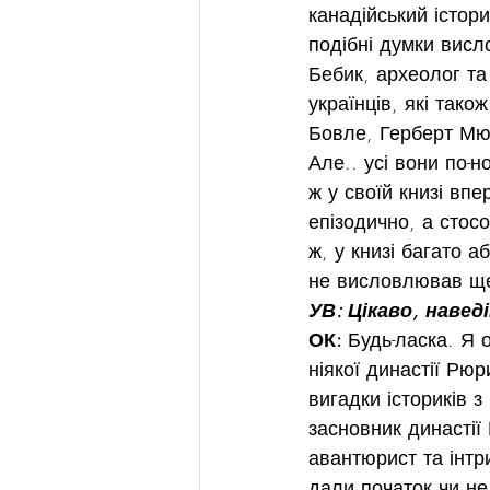
канадійський істор
подібні думки вис
Бебик, археолог та
українців, які тако
Бовле, Герберт Мюл
Але.. усі вони по-н
ж у своїй книзі впе
епізодично, а стосо
ж, у книзі багато а
не висловлював ще
УВ: Цікаво, навед
ОК: 
Будь-ласка. Я 
ніякої династії Рюри
вигадки істориків з
засновник династії
авантюрист та інтри
дали початок чи не