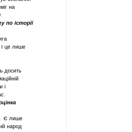
міг на 
у.
у по історії 
ига 
. І це лише 
сь досить 
маційній 
 і 
ас.
оцінка 
є. Є лише 
ий народ 