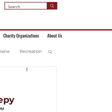
Charity Organizations
About Us
raine
Recreation
еру
им 