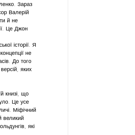
ленко. Зараз 
ор Валерій 
ти й не 
ії. Це Джон 
кої історії. Я 
концепції не 
асів. До того 
версій, яких 
й книзі, що 
було. Це усе 
личі. Міфічний 
й великий 
ольдунгів, які 
.