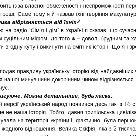
обить із-за власної обмеженості і неспроможності пе
 гроші. Саме тому я й назвав їхні творіння макулату
ига відрізняється від їхніх?
ю на радіо “Сім’я і дім” в Україні я сказав, що сучас
 суцільним міфом. До того ж – доволі брудним та х
и в одну купу і викинути на смітник історії. Що я і зр
 подав правдиву українську історію від найдавніших ч
ія нашої минувшини докорінним чином відрізняється в
чує.
игуюче. Можна детальніше, будь-ласка.
ї версії український народ появився десь так із 16 ст
е не наша історія. Тобто, давня трипільська цивіліза
нувала на території України і, фактично, була першо
є жодного відношення. Велика Скіфія, яка з 2 тисячо