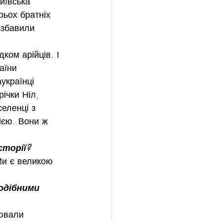
иївська 
рьох братніх 
озбавили 
ком арійців. І 
аїни 
українці 
ічки Ніл, 
селенці з 
ією. Вони ж 
сторії?
Ми є великою 
одібними 
оювали 