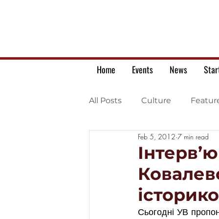
Home
Events
News
Star
All Posts
Culture
Featur
Feb 5, 2012
7 min read
Ukrainian war letters
Інтерв’
Ковалев
історик
Сьогодні УВ пропо