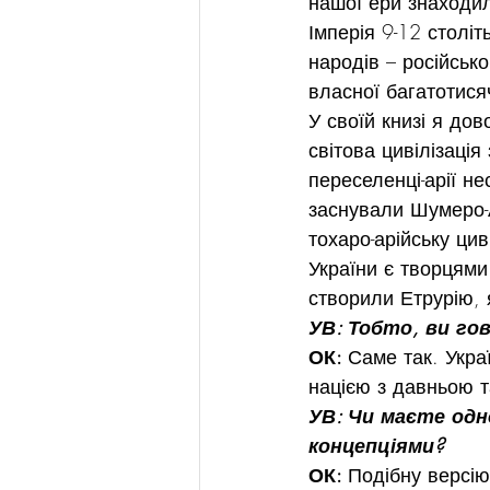
нашої ери знаходила
Імперія 9-12 століт
народів – російсько
власної багатотисяч
У своїй книзі я до
світова цивілізація
переселенці-арії не
заснували Шумеро-А
тохаро-арійську цив
України є творцями
створили Етрурію, 
УВ: Тобто, ви гов
ОК: 
Саме так. Укра
нацією з давньою т
УВ: Чи маєте одн
концепціями?
ОК: 
Подібну версію 