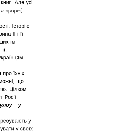
книг. Але усі 
stepaper).
ті. Історію 
а ІІ і її 
ших їм 
її, 
українцям 
 про їхніх 
оможні, що 
лю. Цілком 
 Росії.
лоу – у 
еребувають у 
увати у своїх 