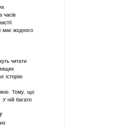
их 
а часів 
астії. 
не має жодного 
жуть читати 
 вищих 
є історію 
орією. Тому, що 
 У ній багато 
?
их 