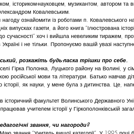
ом, істориком-науковцем, музикантом, автором та 
 Олександром Ковалевським.
 нагоду ознайомити із роботами п. Ковалевського на
іх випусках газети, а його книга “Ілюстрована історі
до сучасності” хоч і вийшла невеликим тиражем, про
Україні і не тільки. Пропонуємо вашій увазі наступн
ський, розкажіть будь-ласка трішки про себе.
елі Гірка Полонка, Луцького району на Волині, у сім’
ю російської мови та літератури. Батько навчав діте
 історії, як науки, у мене була з дитинства. Це, нап
ив історичний факультет Волинського Державного Уні
працював учителем історії у Гіркополонківській зага
едагогічні звання, чи нагороди?
 Маю звання “Учитель вищої категорії”. У 1995 році 