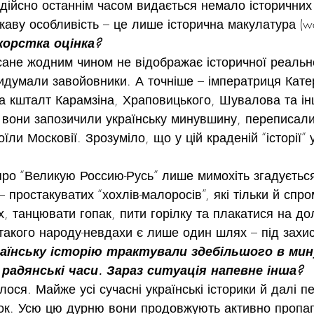
 дійсно останнім часом видається немало історичних 
каву особливість – це лише історична макулатура (wa
жорстка оцінка?
ане жодним чином не відображає історичної реальнос
идумали завойовники. А точніше – імператриця Катерин
а кшталт Карамзіна, Храповицького, Шувалова та ін
 вони запозичили українську минувшину, переписали 
їли Московії. Зрозуміло, що у цій краденій “історії” 
 про “Великую Россию-Русь” лише мимохіть згадується
 простакуватих “хохлів-малоросів”, які тільки й спр
, танцювати гопак, пити горілку та плакатися на до
такого народу-невдахи є лише один шлях – під захист
раїнську історію трактували здебільшого в мину
е радянські часи. Зараз ситуація напевне інша?
лося. Майже усі сучасні українські історики й далі п
зок. Усю цю дурню вони продовжують активно пропаг