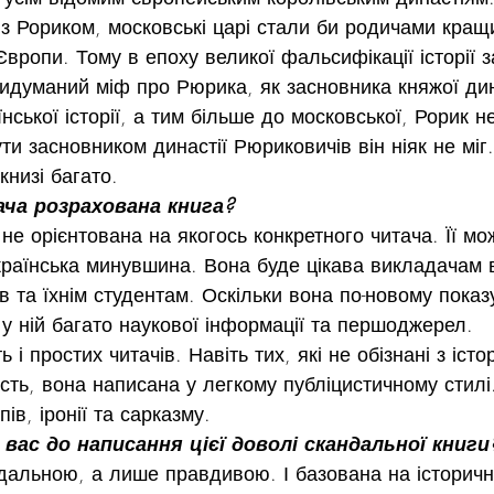
з Рориком, московські царі стали би родичами кращ
вропи. Тому в епоху великої фальсифікації історії з
придуманий міф про Рюрика, як засновника княжої дин
нської історії, а тим більше до московської, Рорик 
ти засновником династії Рюриковичів він ніяк не міг.
 книзі багато.
ача розрахована книга?
 не орієнтована на якогось конкретного читача. Її мо
 українська минувшина. Вона буде цікава викладачам
в та їхнім студентам. Оскільки вона по-новому показу
, у ній багато наукової інформації та першоджерел.
ь і простих читачів. Навіть тих, які не обізнані з іст
сть, вона написана у легкому публіцистичному стилі.
пів, іронії та сарказму.
вас до написання цієї доволі скандальної книги
дальною, а лише правдивою. І базована на історичн