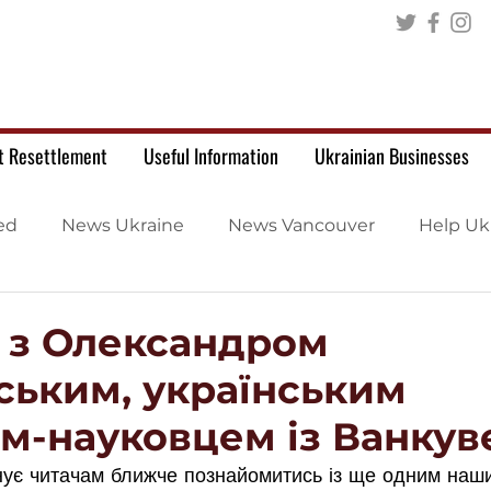
t Resettlement
Useful Information
Ukrainian Businesses
ed
News Ukraine
News Vancouver
Help Uk
ю з Олександром
ським, українським
ом-науковцем із Ванкув
нує читачам ближче познайомитись із ще одним наш