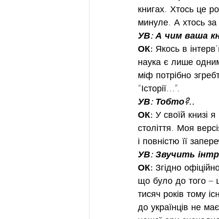
книгах. Хтось це р
минуле. А хтось за
УВ: А чим ваша кн
ОК: 
Якось в інтерв’
наука є лише одним
міф потрібно згребт
“Історії…”.
УВ: Тобто?..
ОК: 
У своїй книзі я
століття. Моя верс
і повністю її запере
УВ: Звучить інтр
ОК: 
Згідно офіційно
що було до того – ц
тисяч років тому іс
до українців не ма