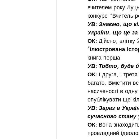
вчителем року Луцьк
конкурсі “Вчитель р
УВ: Знаємо, що кі
України. Що це за
ОК: 
Дійсно, влітку
“Ілюстрована істо
книга перша.
УВ: Тобто, буде й
ОК: 
І друга, і трет
багато. Вмістити вс
насиченості в одну
опублікувати ще кі
УВ: Зараз в Украї
сучасного стану у
ОК: 
Вона знаходить
провладний ідеолог