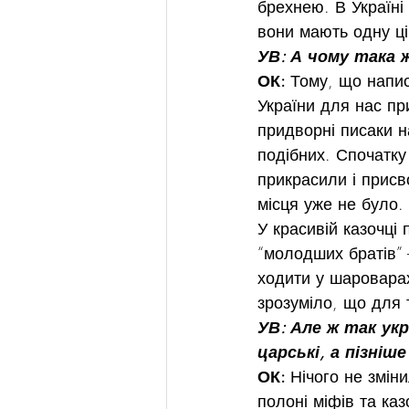
брехнею. В Україні
вони мають одну ці
УВ: А чому така 
ОК: 
Тому, що напис
України для нас пр
придворні писаки н
подібних. Спочатку
прикрасили і присво
місця уже не було.
У красивій казочці
“молодших братів” –
ходити у шароварах
зрозуміло, що для 
УВ: Але ж так ук
царські, а пізніш
ОК: 
Нічого не зміни
полоні міфів та ка