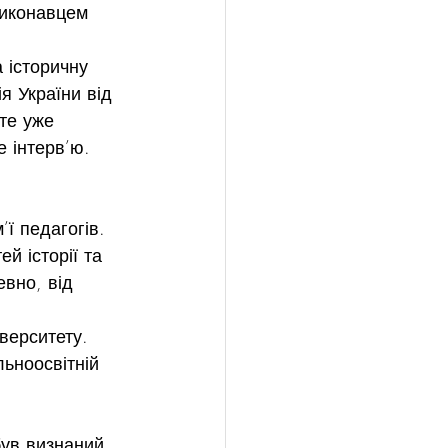
виконавцем 
 історичну 
я України від 
те уже 
е інтерв’ю.
ї педагогів.  
й історії та 
евно, від 
верситету. 
льноосвітній 
був визнаний 