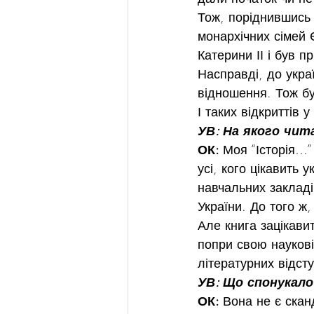
Тож, поріднившись 
монархічних сімей Є
Катерини ІІ і був 
Насправді, до украї
відношення. Тож бу
І таких відкриттів у
УВ: На якого чит
ОК: 
Моя “Історія…”
усі, кого цікавить
навчальних закладі
України. До того ж
Але книга зацікавит
попри свою наукові
літературних відсту
УВ: Що спонукало 
ОК: 
Вона не є скан