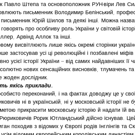
ик Павло Штепа та основоположник РУН-віри Лев Си
ловлюють письменник Володимир Белінський, профес
 письменник Юрій Шилов та деякі інші. Можна назва
ж говорять про особливу роль України у світовій істор
лер, Арвінд Аллок та інші.
овому висвітлюють лише якісь окремі сторінки українсь
рше застосував усі ці революційні і позбавлені міфів 
вно усієї історії України – від самих найдавніших її ч
бсолютно нових сенсаційних висновків, тлумачень та 
 жоден дослідник.
іть якісь приклади.
особисто переконаний, і на фактах доводжу це у свої
ковичів ні в українській, ні у московській історії не 
 метою прикрасити московську історію й надати їй ве
 Рюриковичів Рорик Ютландський дійсно існував. Це
ган походив з відомих у Європі родів Інглінгів та Ск
 усім відомим європейським королівським династіям