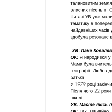
талановитим земляк
власних пісень п.
Читачі УВ уже мали
тематику в попередн
найдавніших часів 
здобула резонанс в 
УВ: Пане Ковалев
ОК: 
Я народився у с
Мама була вчителько
географії. Любов до
батька.
У 1979 році закінч
Після чого 22 роки 
школі.
УВ: Маєте якісь п
ОК: 
Так, звичайно.