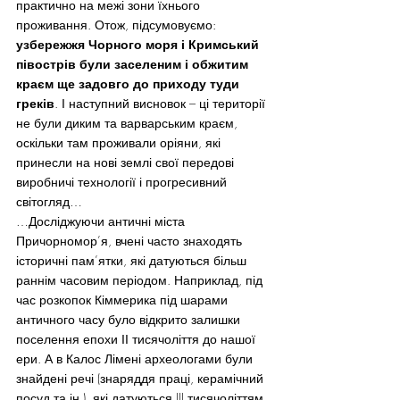
практично на межі зони їхнього 
проживання. Отож, підсумовуємо: 
узбережжя Чорного моря і Кримський 
півострів були заселеним і обжитим 
краєм ще задовго до приходу туди 
греків
. І наступний висновок – ці території 
не були диким та варварським краєм, 
оскільки там проживали оріяни, які 
принесли на нові землі свої передові 
виробничі технології і прогресивний 
світогляд…
…Досліджуючи античні міста 
Причорномор’я, вчені часто знаходять 
історичні пам’ятки, які датуються більш 
раннім часовим періодом. Наприклад, під 
час розкопок Кіммерика під шарами 
античного часу було відкрито залишки 
поселення епохи ІІ тисячоліття до нашої 
ери. А в Калос Лімені археологами були 
знайдені речі (знаряддя праці, керамічний 
посуд та ін.), які датуються III тисячоліттям 