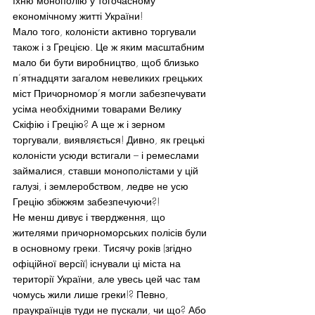
їхню монополію у тогочасному 
економічному житті України!
Мало того, колоністи активно торгували 
також і з Грецією. Це ж яким масштабним 
мало би бути виробництво, щоб близько 
п’ятнадцяти загалом невеликих грецьких 
міст Причорномор’я могли забезпечувати 
усіма необхідними товарами Велику 
Скіфію і Грецію? А ще ж і зерном 
торгували, виявляється! Дивно, як грецькі 
колоністи усюди встигали – і ремеслами 
займалися, ставши монополістами у цій 
галузі, і землеробством, ледве не усю 
Грецію збіжжям забезпечуючи?!
Не менш дивує і твердження, що 
жителями причорноморських полісів були 
в основному греки. Тисячу років (згідно 
офіційної версії) існували ці міста на 
території України, але увесь цей час там 
чомусь жили лише греки!? Певно, 
праукраїнців туди не пускали, чи що? Або 