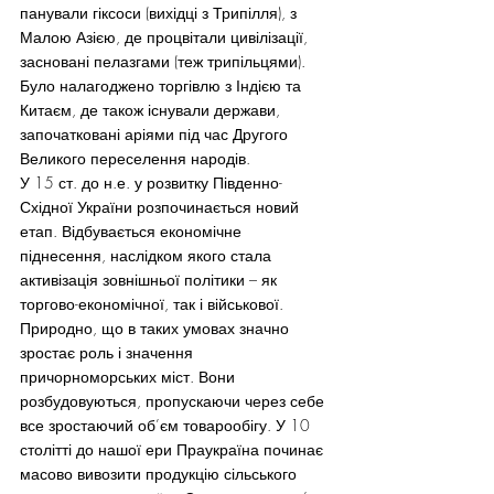
панували гіксоси (вихідці з Трипілля), з 
Малою Азією, де процвітали цивілізації, 
засновані пелазгами (теж трипільцями). 
Було налагоджено торгівлю з Індією та 
Китаєм, де також існували держави, 
започатковані аріями під час Другого 
Великого переселення народів.
У 15 ст. до н.е. у розвитку Південно-
Східної України розпочинається новий 
етап. Відбувається економічне 
піднесення, наслідком якого стала 
активізація зовнішньої політики – як 
торгово-економічної, так і військової. 
Природно, що в таких умовах значно 
зростає роль і значення 
причорноморських міст. Вони 
розбудовуються, пропускаючи через себе 
все зростаючий об’єм товарообігу. У 10 
столітті до нашої ери Праукраїна починає 
масово вивозити продукцію сільського 