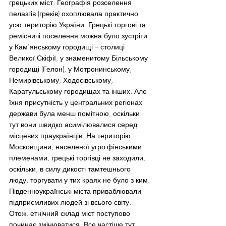
грецьких міст. Географія розселення 
пелазгів (греків) охоплювала практично 
усю територію України. Грецькі торгові та 
ремісничі поселення можна було зустріти 
у Кам’янському городищі – столиці 
Великої Скіфії, у знаменитому Більському 
городищі (Гелон), у Мотронинському, 
Немирівському, Ходосівському, 
Каратульському городищах та інших. Але 
їхня присутність у центральних регіонах 
держави була менш помітною, оскільки 
тут вони швидко асимілювалися серед 
місцевих праукраїнців. На територію 
Московщини, населеної угро-фінськими 
племенами, грецькі торгівці не заходили, 
оскільки, в силу дикості тамтешнього 
люду, торгувати у тих краях не було з ким.
Південноукраїнські міста приваблювали 
підприємливих людей зі всього світу. 
Отож, етнічний склад міст поступово 
починає змінюватися. Все частіше тут 