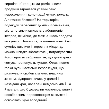
виробленої грецькими ремісниками 
продукції втрачався усякий сенс 
переселення і колонізації чужих земель.
А питання безпеки? На територіях, 
подекуди заселених дикими племенами, 
міста не викликатимуть в аборигенів 
інтерес, як місце, де можна щось продати 
чи купити. Натомість, заможний поліс без 
сумніву викличе інтерес, як місце, де 
можна швидко збагатитись, пограбувавши 
його і просто забравши те, що дивні греки 
чомусь пропонують купити. Отож, невже 
греки були настільки безрозсудні, що 
ризикували своїми сім’ями, власним 
життям, відправляючись у далекі і 
незвідані краї, населені невідомо ким? Та 
й взагалі, хто б дозволив малочисельним і 
неозброєним переселенцям заселяти і 
освоювати чужі володіння?