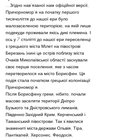
…Згідно нав’язаної нам офіційної версії, 
Причорномор’я на початку першого 
тисячоліття до нашої ери було 
малозаселеною територією, на якій лише 
подекуди проживали якісь дикі племена. І 
ось у 7 столітті до нашої ери переселенці 
з грецького міста Мілет на півострові 
Березань (нині це острів поблизу міста 
Очаків Миколаївської області) заснували 
своє перше поселення, яке з часом 
перетворилося на місто Борисфен. Ця 
подія стала початком грецької колонізації 
Причорномор’я.
Після Борисфену греки, нібито, почали 
масово заселяти території Дніпро-
Бузького та Дністровського лиманів, 
Південно-Західний Крим, Керченський і 
Таманський півострови. Так з’явилися 
знамениті міста-держави Ольвія, Тіра, 
Пантікапей, Херсонес, Феодосія, 