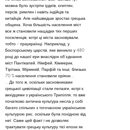
можна було зустріти іудеїв, єгиптян, 
персів, римлян і навіть індійців та 
китайців. Але найшвидше зростає грецька 
община. Хоча більшість населення міст 
все ж становили нащадки тих перших 
поселенців, котрі ці міста засновували, 
тобто – праукраїнці. Наприклад, у 
Боспорському царстві, яке виникло у 480 
році до нашої ери внаслідок об’єднання 
міст Пантікапей, Німфей, Кіммерик, 
Тірітака, Мірмекій, Парфій та інші, близько 
70 % населення становили оріяни…
…До того ж, оскільки засновниками 
грецької цивілізації стали пелазги, котрі є 
вихідцями з українського Трипілля, то вже 
початково антична культура несла у собі 
багато спільних з тогочасною українською 
культурою рис, оскільки була похідною від 
неї. Саме цей факт і не дозволяє 
трактувати грецьку культуру тієї епохи як 