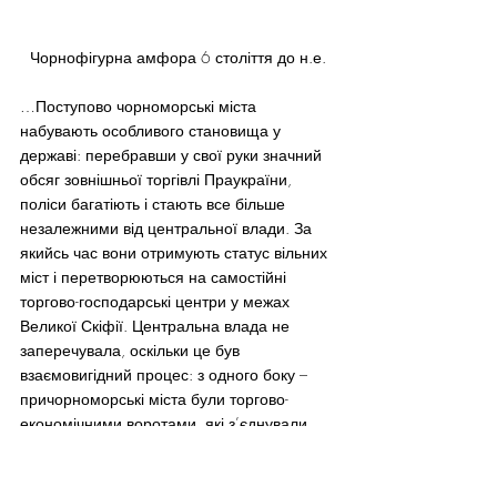
Чорнофігурна амфора 6 століття до н.е.
…Поступово чорноморські міста 
набувають особливого становища у 
державі: перебравши у свої руки значний 
обсяг зовнішньої торгівлі Праукраїни, 
поліси багатіють і стають все більше 
незалежними від центральної влади. За 
якийсь час вони отримують статус вільних 
міст і перетворюються на самостійні 
торгово-господарські центри у межах 
Великої Скіфії. Центральна влада не 
заперечувала, оскільки це був 
взаємовигідний процес: з одного боку – 
причорноморські міста були торгово-
економічними воротами, які з’єднували 
Праукраїну з тогочасним цивілізованим 
світом, і, до того ж, платили щорічну 
данину. З іншого боку, праукраїнська 