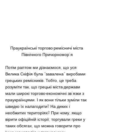
Праукраїнські торгово-ремісничі міста 
Північного Причорномор’я
Потім раптом ми дізнаємося, що уся 
Велика Скіфія була “завалена” виробами 
грецьких ремісників. Тобто, це треба 
розуміти так, що грецькі міста-держави 
мали широкі торгово-економічні зв’язки з 
праукраїнцями. І як вони тільки зуміли так 
швидко їх налагодити? На диких і 
необжитих територіях? При чому, якщо 
вірити офіційній історії, торгували греки у 
таких обсягах, що можна говорити про 