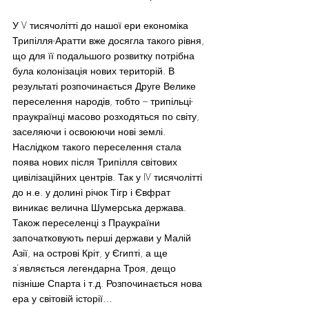
У V тисячолітті до нашої ери економіка 
Трипілля-Аратти вже досягла такого рівня, 
що для її подальшого розвитку потрібна 
була колонізація нових територій. В 
результаті розпочинається Друге Велике 
переселення народів, тобто – трипільці-
праукраїнці масово розходяться по світу, 
заселяючи і освоюючи нові землі. 
Наслідком такого переселення стала 
поява нових після Трипілля світових 
цивілізаційних центрів. Так у IV тисячолітті 
до н.е. у долині річок Тігр і Євфрат 
виникає велична Шумерська держава. 
Також переселенці з Праукраїни 
започатковують перші держави у Малій 
Азії, на острові Кріт, у Єгипті, а ще 
з’являється легендарна Троя, дещо 
пізніше Спарта і т.д. Розпочинається нова 
ера у світовій історії…