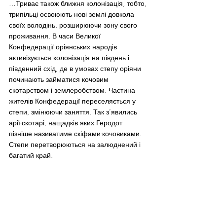
…Триває також ближня колонізація, тобто, 
трипільці освоюють нові землі довкола 
своїх володінь, розширюючи зону свого 
проживання. В часи Великої 
Конфедерації оріянських народів 
активізується колонізація на південь і 
південний схід, де в умовах степу оріяни 
починають займатися кочовим 
скотарством і землеробством. Частина 
жителів Конфедерації переселяється у 
степи, змінюючи заняття. Так з’явились 
арії-скотарі, нащадків яких Геродот 
пізніше називатиме скіфами-кочовиками. 
Степи перетворюються на залюднений і 
багатий край.