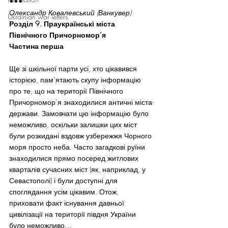
•••
Олександр Ковалевський (Ванкувер)
Ukrainian war letters
Розділ 9. Праукраїнські міста 
Північного Причорномор’я
Частина перша
Ще зі шкільної парти усі, хто цікавився 
історією, пам’ятають скупу інформацію 
про те, що на території Північного 
Причорномор’я знаходилися античні міста-
держави. Замовчати цю інформацію було 
неможливо, оскільки залишки цих міст 
були розкидані вздовж узбережжя Чорного 
моря просто неба. Часто загадкові руїни 
знаходилися прямо посеред житлових 
кварталів сучасних міст (як, наприклад, у 
Севастополі) і були доступні для 
споглядання усім цікавим. Отож, 
приховати факт існування давньої 
цивілізації на території півдня України 
було неможливо…