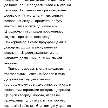
до нашої ери! Неподалік цього ж міста, на 
території Тарханкутської рівнини, вчені 
дослідили 19 курганів, у яких виявили 
поховання людей і предмети побуту 
епохи ІІ тисячоліття до нашої ери!
Ці археологічні знахідки переконливо 
свідчать про факт колонізації 
Причорномор’я саме праукраїнцями. І 
доводять, що дата заснування та 
реальний вік досліджуваних міст є 
набагато давнішими, аніж ми звикли 
вважати…
…Причорноморські міста знаходилися на 
торговельних шляхах із Європи в Азію. 
Дякуючи такому унікальному 
географічному розташуванню, вони стали 
основними торговими центрами держави. 
Це були своєрідні ворота, через які 
праукраїнці підтримували тісні торгово-
економічні зв’язки з Єгиптом, де у цей час 