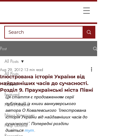
Post
All Posts
Aug 29, 2012
13 min read
All Posts
Ілюстрована історія України від
найдавніших часів до сучасності.
Culture
Розділ 9. Праукраїнські міста Півні
Featured
Ця стаття є продовженням серії 
публікацій із книги ванкуверського 
News Ukraine
автора О.Ковалевського “Ілюстрована 
News Vancouver
історія України від найдавніших часів до 
сучасності”. Попередні розділи 
Help Ukraine
дивіться 
тут
.
Recreation