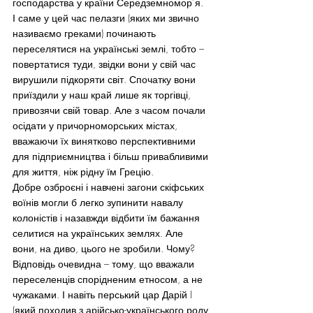
господарства у країни Середземномор’я.
І саме у цей час пелазги (яких ми звично 
називаємо греками) починають 
переселятися на українські землі, тобто – 
повертатися туди, звідки вони у свій час 
вирушили підкоряти світ. Спочатку вони 
приїздили у наш край лише як торгівці, 
привозячи свій товар. Але з часом почали 
осідати у причорноморських містах, 
вважаючи їх винятково перспективними 
для підприємництва і більш привабливими 
для життя, ніж рідну їм Грецію.
Добре озброєні і навчені загони скіфських 
воїнів могли б легко зупинити навалу 
колоністів і назавжди відбити їм бажання 
селитися на українських землях. Але 
вони, на диво, цього не зробили. Чому? 
Відповідь очевидна – тому, що вважали 
переселенців спорідненим етносом, а не 
чужаками. І навіть перський цар Дарій I 
(який походив з арійсько-українського роду 