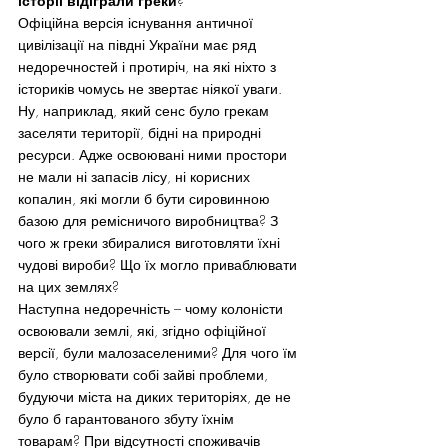
історії відіграли греки
?
Офіційна версія існування античної 
цивілізації на півдні України має ряд 
недоречностей і протиріч, на які ніхто з 
істориків чомусь не звертає ніякої уваги. 
Ну, наприклад, який сенс було грекам 
заселяти території, бідні на природні 
ресурси. Адже освоювані ними простори 
не мали ні запасів лісу, ні корисних 
копалин, які могли б бути сировинною 
базою для ремісничого виробництва? З 
чого ж греки збиралися виготовляти їхні 
чудові вироби? Що їх могло приваблювати 
на цих землях?
Наступна недоречність – чому колоністи 
освоювали землі, які, згідно офіційної 
версії, були малозаселеними? Для чого їм 
було створювати собі зайві проблеми, 
будуючи міста на диких територіях, де не 
було б гарантованого збуту їхнім 
товарам? При відсутності споживачів 