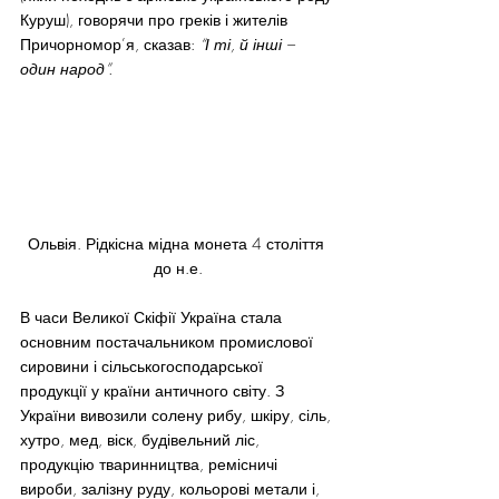
Куруш), говорячи про греків і жителів 
Причорномор’я, сказав: 
“І ті, й інші – 
один народ”. 
Ольвія. Рідкісна мідна монета 4 століття 
до н.е.
В часи Великої Скіфії Україна стала 
основним постачальником промислової 
сировини і сільськогосподарської 
продукції у країни античного світу. З 
України вивозили солену рибу, шкіру, сіль, 
хутро, мед, віск, будівельний ліс, 
продукцію тваринництва, ремісничі 
вироби, залізну руду, кольорові метали і, 