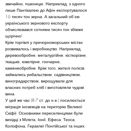
звичайно, пшеницю. Наприклад, з одного 
лише Пантікапею до Афін експортувалося 
16 тисяч тон зерна. А загальний об’єм 
українського зернового експорту 
обчислювався сотнями тисяч тон збіжжя 
щорічно!
Крім торгівлі у причорноморських містах 
розвивалось і виробництво. Наприклад, 
деревообробне, металургійне, кісткорізне, 
ткацьке, ювелірне, гончарне, 
каменеобробне. Крім того, жителі полісів 
займались рибальством, садівництвом, 
виноградарством, вирощували для 
власних потреб хліб і виготовляли чудові 
вина.
У цей же час (8-7 ст. до н.е.) посилюється 
міграція іноземців на територію Великої 
Скіфії. Основними переселенцями були 
вихідці з Мілета, Іонії, Ефеса, Теоса, 
Колофона, Гераклеї Понтійської та інших 