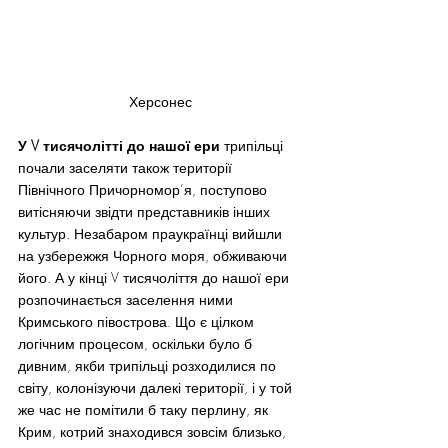
Херсонес
У V тисячолітті до нашої ери
 трипільці 
почали заселяти також території 
Північного Причорномор’я, поступово 
витісняючи звідти представників інших 
культур. Незабаром праукраїнці вийшли 
на узбережжя Чорного моря, обживаючи 
його. А у кінці V тисячоліття до нашої ери 
розпочинається заселення ними 
Кримського півострова. Що є цілком 
логічним процесом, оскільки було б 
дивним, якби трипільці розходилися по 
світу, колонізуючи далекі території, і у той 
же час не помітили б таку перлину, як 
Крим, котрий знаходився зовсім близько, 