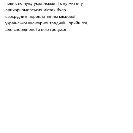
повністю чужу українській. Тому життя у 
причорноморських містах було 
своєрідним переплетінням місцевої 
української культурної традиції і прийшлої, 
але спорідненої з нею грецької…