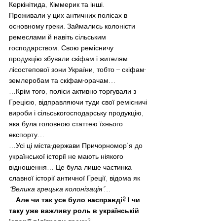
Керкінітида, Кіммерик та інші.
Проживали у цих античних полісах в 
основному греки. Займались колоністи 
ремеслами й навіть сільським 
господарством. Свою ремісничу 
продукцію збували скіфам і жителям 
лісостепової зони України, тобто – скіфам-
землеробам та скіфам-орачам…
…Крім того, поліси активно торгували з 
Грецією, відправляючи туди свої ремісничі 
вироби і сільськогосподарську продукцію, 
яка була головною статтею їхнього 
експорту…
…Усі ці міста-держави Причорномор’я до 
української історії не мають ніякого 
відношення… Це була лише частинка 
славної історії античної Греції, відома як 
“Велика грецька колонізація”…
…
Але чи так усе було насправді? І чи 
таку уже важливу роль в українській 