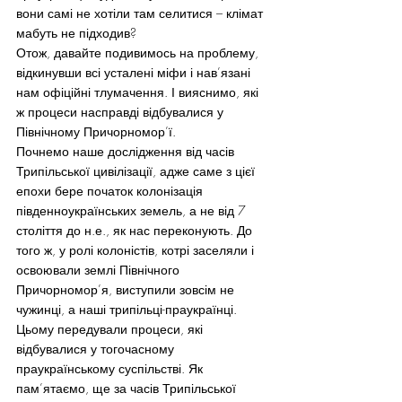
вони самі не хотіли там селитися – клімат 
мабуть не підходив?
Отож, давайте подивимось на проблему, 
відкинувши всі усталені міфи і нав’язані 
нам офіційні тлумачення. І вияснимо, які 
ж процеси насправді відбувалися у 
Північному Причорномор’ї.
Почнемо наше дослідження від часів 
Трипільської цивілізації, адже саме з цієї 
епохи бере початок колонізація 
південноукраїнських земель, а не від 7 
століття до н.е., як нас переконують. До 
того ж, у ролі колоністів, котрі заселяли і 
освоювали землі Північного 
Причорномор’я, виступили зовсім не 
чужинці, а наші трипільці-праукраїнці.
Цьому передували процеси, які 
відбувалися у тогочасному 
праукраїнському суспільстві. Як 
пам’ятаємо, ще за часів Трипільської 