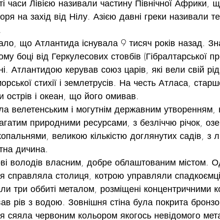
 ті часи Лівією називали частину Північної Африки, 
ря на захід від Нілу. Азією давні греки називали т
.
вало, що Атлантида існувала 9 тисяч років назад. З
му боці від Геркулесових стовбів (Гібралтарської пр
і. Атлантидою керував союз царів, які вели свій рід
рської стихії і землетрусів. На честь Атласа, старш
 острів і океан, що його омивав.
ула велетенським і могутнім державним утворенням, 
агатим природними ресурсами, з безліччю річок, озе
опальнями, великою кількістю доглянутих садів, з л
тна дичина.
ві володів власним, добре облаштованим містом. О
я справляла столиця, котрою управляли спадкоємці
ли три оббиті металом, розміщені концентричними ко
вав рів з водою. Зовнішня стіна була покрита бронзо
я сяяла червоним кольором якогось невідомого мет