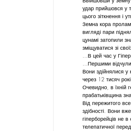
Ввійшовши у земну 
удар прийшовся у т
цього зіткнення і у
Земна кора пролам
вигляді пари підня
цунамі затопили зна
зміщуватися зі свої
…В цей час у Гіпер
…Першими відчули н
Вони здійнялися у 
через 12 тисяч рок
Очевидно, в їхній г
прабатьківщина зна
Від пережитого все
здібності. Вони вж
гіперборейців не в 
телепатичної перед