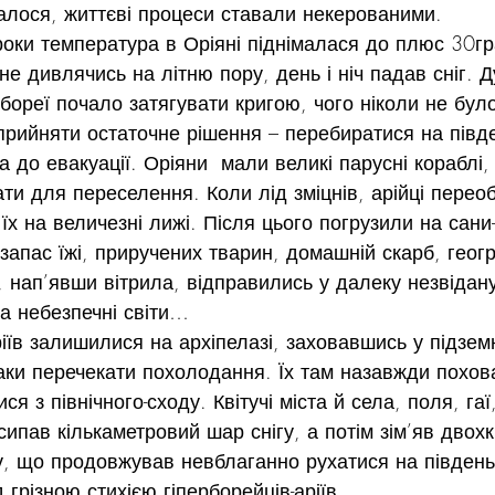
алося, життєві процеси ставали некерованими.
оки температура в Оріяні піднімалася до плюс 30гр
 не дивлячись на літню пору, день і ніч падав сніг. 
бореї почало затягувати кригою, чого ніколи не було
прийняти остаточне рішення – перебиратися на півд
 до евакуації. Оріяни  мали великі парусні кораблі, 
ти для переселення. Коли лід зміцнів, арійці перео
х на величезні лижі. Після цього погрузили на сани-
запас їжі, приручених тварин, домашній скарб, геогр
і, нап’явши вітрила, відправились у далеку незвідану
та небезпечні світи…
іїв залишилися на архіпелазі, заховавшись у підземн
аки перечекати похолодання. Їх там назавжди похов
 з північного-сходу. Квітучі міста й села, поля, гаї, 
сипав кількаметровий шар снігу, а потім зім’яв двохк
, що продовжував невблаганно рухатися на південь,
грізною стихією гіперборейців-аріїв.