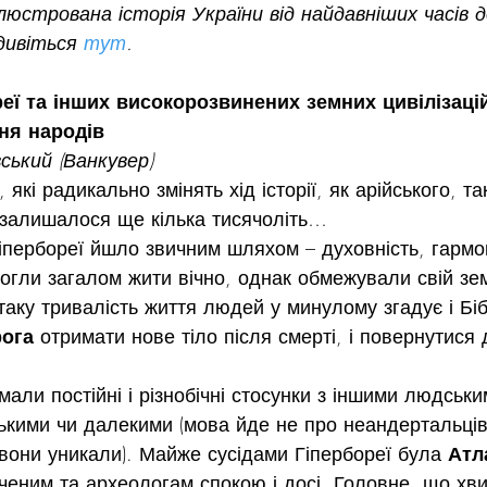
люстрована історія України від найдавніших часів д
дивіться 
тут
.
еї та інших високорозвинених земних цивілізаці
ня народів  
ський (Ванкувер)
які радикально змінять хід історії, як арійського, так
, залишалося ще кілька тисячоліть…
іпербореї йшло звичним шляхом – духовність, гармон
огли загалом жити вічно, однак обмежували свій зе
таку тривалість життя людей у минулому згадує і Біб
ога 
отримати нове тіло після смерті, і повернутися 
мали постійні і різнобічні стосунки з іншими людськи
зькими чи далекими (мова йде не про неандертальців
 вони уникали). Майже сусідами Гіпербореї була 
Атл
ученим та археологам спокою і досі. Головне, що хв