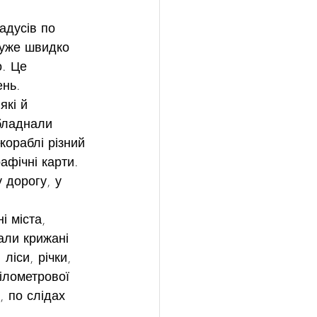
адусів по 
Дуже швидко 
. Це 
ень.
які й 
бладнали 
кораблі різний 
афічні карти. 
 дорогу, у 
і міста, 
али крижані 
ліси, річки, 
ілометрової 
 по слідах 