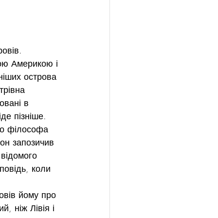
овів. 
ною Америкою і 
ніших острова 
трівна 
овані в 
де пізніше.
го філософа 
тон запозичив 
 відомого 
повідь, коли 
овів йому про 
, ніж Лівія і 