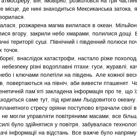
атмосферу, він, імовірно, розколовся на три частин
е місце, де нині знаходиться Мексиканська затока, я
творилася.
алася, розжарена магма вилилася в океан. Мільйони
лися вгору, закрили небо хмарами, полилися дощі. В
чні території суші. Північний і південний полюси по
х точок.
бореї, внаслідок катастрофи, настало різке похол
ебезпеку різні водоплавні птахи: гуси, журавлі, кач
небо і ключами полетіли на південь. Але кожної весн
ів, повертаються на північ, аби вивести пташенят. Ч
енетичній пам’яті закладена інформація про те, що ї
ходиться саме тут, під кригами Льодовитого океану.
планетного стресу оріяни поступово втрачали свої вм
е не могли управляти повітряними масами, все більш
силі було здійнятися у повітря, забувалася технолог
ачі інформації на відстань. Все важче було напряму