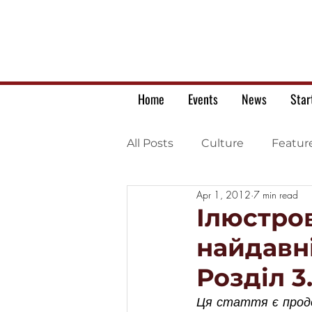
Home
Events
News
Star
All Posts
Culture
Featur
Apr 1, 2012
7 min read
Ukrainian war letters
Ілюстров
найдавні
Розділ 3
Ця стаття є продов