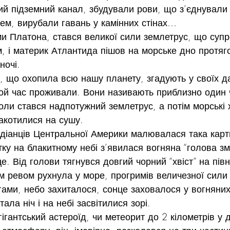
й підземний канал, збудували рови, що з’єднували
рем, вирубали гавань у камінних стінах…
и Платона, стався великої сили землетрус, що суп
м, і материк Атлантида пішов на морське дно протяг
ночі.
 що охопила всю нашу планету, згадують у своїх да
 той час проживали. Вони називають приблизно один 
коли стався надпотужний землетрус, а потім морські 
акотилися на сушу.
ндіанців Центральної Америки малювалася така карт
ку на блакитному небі з’явилася вогняна “голова змі
е. Від голови тягнувся довгий чорний “хвіст” на півн
м ревом рухнула у море, прогримів величезної сили
гами, небо захиталося, сонце заховалося у вогняних
ала ніч і на небі засвітилися зорі.
ігантський астероїд, чи метеорит до 2 кілометрів у д