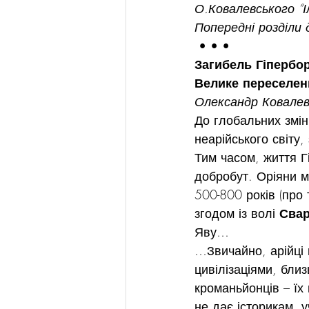
О.Ковалевського “І
Попередні розділи 
 • • •
Загибель Гіпербор
Велике переселен
Олександр Ковалев
До глобальних змін, 
неарійського світу
Тим часом, життя Г
добробут. Оріяни м
500-800 років (про 
згодом із волі 
Свар
Яву…
…Звичайно, арійці 
цивілізаціями, бли
кроманьйонців – їх
не дає історикам, 