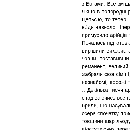
з Богами. Все зміш
Якщо в попередні р
Цельсію, то тепер,
вóди навколо Гіпер
примусило арійців 
Почалась підготовка
вирішили використа
човни, поставивши ї
реманент, великий 
Забрали свої сім’ї 
незнайомі, ворожі 
…Декілька тисяч ар
сподіваючись все-т
брили, що насувалися
озера спочатку при
товщини шар льоду
відступаючих перед 