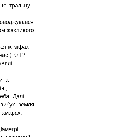
 центральну 
роводжувався 
ом жахливого 
вніх міфах 
час (10-12 
хвилі 
ина 
я”, 
еба. Далі 
 вибух, земля 
 хмарах, 
іаметрі. 