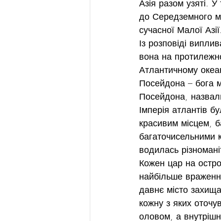
Азія разом узяті. У
до Середземного мо
сучасної Малої Азії
Із розповіді випли
вона на протилежно
Атлантичному океан
Посейдона – бога мо
Посейдона, назвали
Імперія атлантів б
красивим місцем, б
багаточисельними к
водилась різномані
Кожен цар на остро
найбільше враженн
давнє місто захища
кожну з яких оточу
оловом, а внутрішн