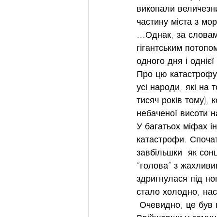
викопали величезни
частину міста з мо
…Однак, за словам
гігантським потопо
одного дня і однієї 
Про цю катастрофу,
усі народи, які на
тисяч років тому), 
небаченої висоти н
У багатьох міфах і
катастрофи. Спочат
завбільшки  як сонц
“голова” з жахливи
здригнулася під но
стало холодно, наст
 Очевидно, це був г