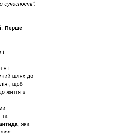
о сучасності”. 
й. Перше 
 і 
ія і 
мний шлях до 
лія), щоб 
до життя в 
ми 
 та 
антида
, яка 
илює 