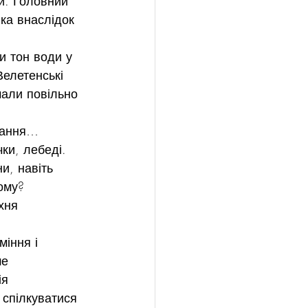
и. Головний 
ка внаслідок 
 тон води у 
елетенські 
чали повільно 
одання…
ки, лебеді. 
и, навіть 
ому? 
хня 
іння і 
е 
ія 
 спілкуватися 