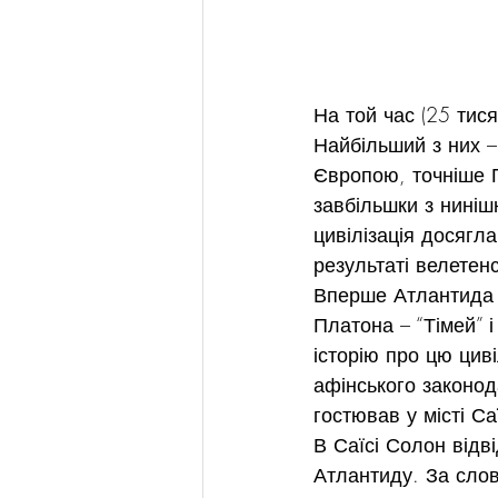
На той час (25 тис
Найбільший з них –
Європою, точніше П
завбільшки з нинішн
цивілізація досягл
результаті велетен
Вперше Атлантида з
Платона – “Тімей” і
історію про цю циві
афінського законод
гостював у місті С
В Саїсі Солон відв
Атлантиду. За слова