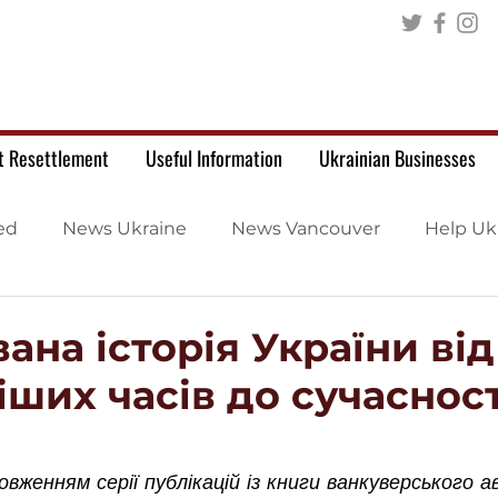
t Resettlement
Useful Information
Ukrainian Businesses
ed
News Ukraine
News Vancouver
Help Uk
ана історія України від
ших часів до сучасност
.
женням серії публікацій із книги ванкуверського а