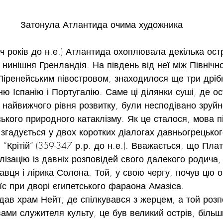
Затонула Атлантида очима художника
яч років до н.е.) Атлантида охоплювала декілька остр
 нинішня Гренландія. На південь від неї між Північ
іренейським півостровом, знаходилося ще три дріб
ю Іспанію і Португалію. Саме ці ділянки суші, де ос
а найвижчого рівня розвитку, були несподівано зруйн
ського природного катаклізму. Як це сталося, мова пі
гадується у двох коротких діалогах давньогрецько
  “Крітій” (359-347 р.р. до н.е.). Вважається, що Пла
лізацію із давніх розповідей свого далекого родича,
авця і лірика Солона. Той, у свою чергу, почув цю о
аїс при дворі єгипетського фараона Амазіса.
ідав храм Нейт, де спілкувався з жерцем, а той розп
ми служителя культу, це був великий острів, більший