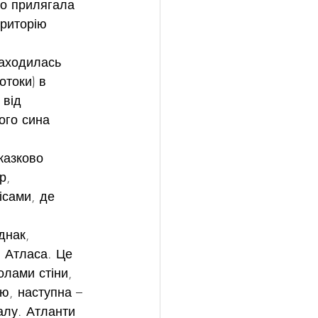
що прилягала 
ериторію 
находилась 
отоки) в 
 від 
ого сина 
казково 
р, 
ісами, де 
днак, 
 Атласа. Це 
лами стіни, 
ю, наступна – 
алу. Атланти 