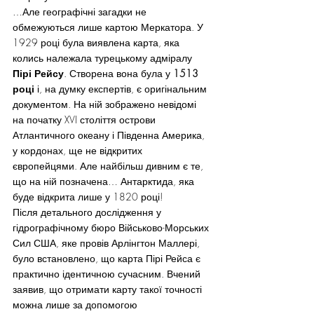
…Але географічні загадки не 
обмежуються лише картою Меркатора. У 
1929 році була виявлена карта, яка 
колись належала турецькому адміралу 
Пірі Рейсу
. Створена вона була у 
1513 
році
 і, на думку експертів, є оригінальним 
документом. На ній зображено невідомі 
на початку XVI століття острови 
Атлантичного океану і Південна Америка, 
у кордонах, ще не відкритих 
європейцями. Але найбільш дивним є те, 
що на ній позначена… Антарктида, яка 
буде відкрита лише у 1820 році!
Після детального дослідження у 
гідрографічному бюро Військово-Морських 
Сил США, яке провів Арлінгтон Маллері, 
було встановлено, що карта Пірі Рейса є 
практично ідентичною сучасним. Вчений 
заявив, що отримати карту такої точності 
можна лише за допомогою 