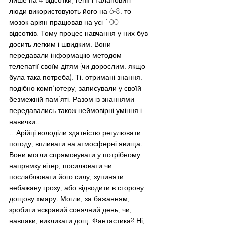
люди використовують його на 6-8, то 
мозок аріян працював на усі 100 
відсотків. Тому процес навчання у них був 
досить легким і швидким. Вони 
передавали інформацію методом 
телепатії своїм дітям (чи дорослим, якщо 
була така потреба). Ті, отримані знання, 
подібно комп’ютеру, записували у своїй 
безмежній пам’яті. Разом із знаннями 
передавались також неймовірні уміння і 
навички…
…Арійці володіли здатністю регулювати 
погоду, впливати на атмосферні явища. 
Вони могли спрямовувати у потрібному 
напрямку вітер, посилювати чи 
послаблювати його силу, зупиняти 
небажану грозу, або відводити в сторону 
дощову хмару. Могли, за бажанням, 
зробити яскравий сонячний день, чи, 
навпаки, викликати дощ. Фантастика? Ні, 