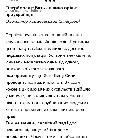
 • • •
Гіперборея – Батьківщина оріян-
Ukrainian war letters
праукраїнців
Олександр Ковалевський (Ванкувер)
Первісне суспільство на нашій планеті 
існувало кілька мільйонів років. Протягом 
цього часу на Землі змінилось десяток 
людських популяцій. Усі вони виникали та 
існували незалежно одна від одної у 
рамках великого загадкового 
експерименту, що його Вищі Сили 
проводять на нашій планеті. З часом 
кожне з цих архаїчних суспільств відійшло 
у минуле, не залишивши нам у спадок 
нічого, окрім напівзруйнованих людських 
кісток та примітивних кам’яних знарядь 
праці.
Тим не менше, первісний лад і досі 
викликає підвищений інтерес у 
дослідників. Чому? Тому, що абсолютна 