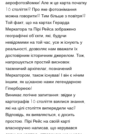
аерофотозйомки! Але ж це карта початку 
16 століття!? Про яке фотознімання 
можна говорити!? Тим більше з повітря!?
Той факт, що на картах Герарда 
Меркатора та Пірі Рейса зображено 
географічні об’єкти, які, будучи 
невідомими на той час, усе ж існують у 
реальності, дозволяє нам вважати їх 
достовірним історичним джерелом. Тож, 
напрошується простий висновок: 
таємничий архіпелаг, позначений 
Меркатором, також існував! І він є нічим 
іншим, як шýканою нами легендарною 
Гіпербореєю!
Виникає логічне запитання: звідки у 
картографів 16 століття взялися знання, 
які на цілі століття випередили час? 
Відповідь, як виявляється, є досить 
простою. Пірі Рейс на своїй карті 
власноручно написав, що керувався 