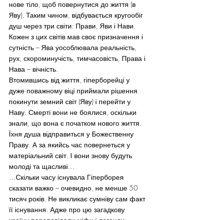
нове тіло, щоб повернутися до життя (в 
Яву). Таким чином, відбувається кругообіг 
душ через три світи: Прави, Яви і Нави. 
Кожен з цих світів мав своє призначення і 
сутність – Ява уособлювала реальність, 
рух, скороминучість, тимчасовість, Права і 
Нава – вічність.
Втомившись від життя, гіперборейці у 
дуже поважному віці приймали рішення 
покинути земний світ (Яву) і перейти у 
Наву. Смерті вони не боялися, оскільки 
знали, що вона є початком нового життя. 
Їхня душа відправиться у Божественну  
Праву. А за якийсь час повернеться у 
матеріальний світ. І вони знову будуть 
молоді та щасливі…
…Скільки часу існувала Гіперборея 
сказати важко – очевидно, не менше 50 
тисяч років. Не викликає сумніву сам факт 
її існування. Адже про цю загадкову 