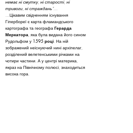
немає ні смутку, ні старості, ні 
тривоги, ні страждань”
… 
…Цікавим свідченням існування 
Гіпербореї є карта фламандського 
картографа та географа 
Герарда 
Меркатора
, яка була видана його сином 
Рудольфом у 
1595 році
. На ній 
зображений неіснуючий нині архіпелаг, 
розділений велетенськими річками на 
чотири частини. А у центрі материка, 
якраз на Північному полюсі, знаходиться 
висока гора.