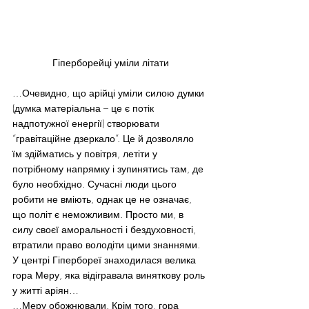
Гіперборейці уміли літати
…Очевидно, що арійці уміли силою думки 
(думка матеріальна – це є потік 
надпотужної енергії) створювати 
“гравітаційне дзеркало”. Це й дозволяло 
їм здійматись у повітря, летіти у 
потрібному напрямку і зупинятись там, де 
було необхідно. Сучасні люди цього 
робити не вміють, однак це не означає, 
що політ є неможливим. Просто ми, в 
силу своєї аморальності і бездуховності, 
втратили право володіти цими знаннями.
У центрі Гіпербореї знаходилася велика 
гора Меру, яка відігравала виняткову роль 
у житті аріян…
…Меру обожнювали. Крім того, гора 