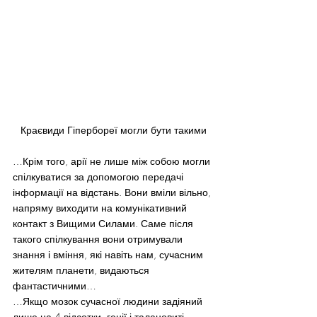
Краєвиди Гіпербореї могли бути такими
…Крім того, арії не лише між собою могли 
спілкуватися за допомогою передачі 
інформації на відстань. Вони вміли вільно, 
напряму виходити на комунікативний 
контакт з Вищими Силами. Саме після 
такого спілкування вони отримували 
знання і вміння, які навіть нам, сучасним 
жителям планети, видаються 
фантастичними…
…Якщо мозок сучасної людини задіяний 
лише на 4 відсотки, генії і талановиті 