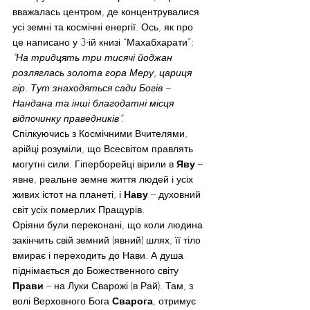
вважалась центром, де концентрувалися 
усі земні та космічні енергії. Ось, як про 
це написано у 3-ій книзі “Махабхарати”: 
“На тридцять три тисячі йоджан 
розляглась золота гора Меру, цариця 
гір. Тут знаходяться сади Богів – 
Нандана та інші благодатні місця 
відпочинку праведників”. 
Спілкуючись з Космічними Вчителями, 
арійці розуміли, що Всесвітом правлять 
могутні сили. Гіперборейці вірили в 
Яву
 – 
явне, реальне земне життя людей і усіх 
живих істот на планеті, і 
Наву
 – духовний 
світ усіх померлих Пращурів.
Оріяни були переконані, що коли людина 
закінчить свій земний (явний) шлях, її тіло 
вмирає і переходить до Нави. А душа 
піднімається до Божественного світу 
Прави
 – на Луки Сварожі (в Рай). Там, з 
волі Верховного Бога 
Сварога
, отримує 