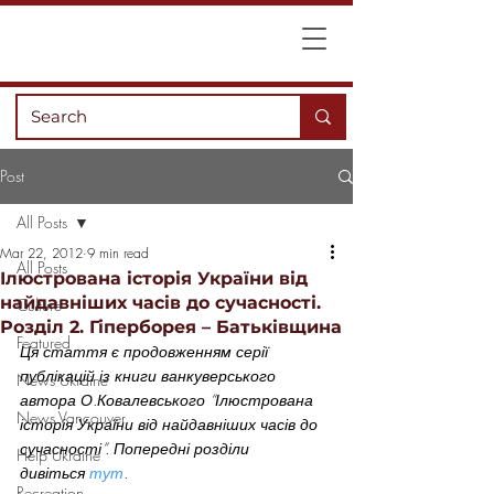
Post
All Posts
Mar 22, 2012
9 min read
All Posts
Ілюстрована історія України від
найдавніших часів до сучасності.
Culture
Розділ 2. Гіперборея – Батьківщина
Featured
Ця стаття є продовженням серії 
публікацій із книги ванкуверського 
News Ukraine
автора О.Ковалевського “Ілюстрована 
News Vancouver
історія України від найдавніших часів до 
сучасності”. Попередні розділи 
Help Ukraine
дивіться 
тут
.
Recreation