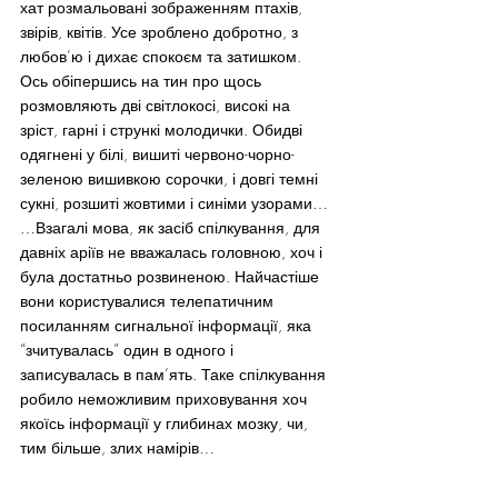
хат розмальовані зображенням птахів, 
звірів, квітів. Усе зроблено добротно, з 
любов’ю і дихає спокоєм та затишком.
Ось обіпершись на тин про щось 
розмовляють дві світлокосі, високі на 
зріст, гарні і стрункі молодички. Обидві 
одягнені у білі, вишиті червоно-чорно-
зеленою вишивкою сорочки, і довгі темні 
сукні, розшиті жовтими і синіми узорами…
…Взагалі мова, як засіб спілкування, для 
давніх аріїв не вважалась головною, хоч і 
була достатньо розвиненою. Найчастіше 
вони користувалися телепатичним 
посиланням сигнальної інформації, яка 
“зчитувалась” один в одного і 
записувалась в пам’ять. Таке спілкування 
робило неможливим приховування хоч 
якоїсь інформації у глибинах мозку, чи, 
тим більше, злих намірів…