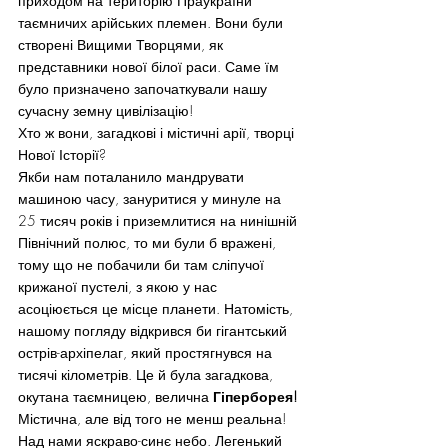
приходом на територію Праукраїни 
таємничих арійських племен. Вони були 
створені Вищими Творцями, як 
представники нової білої раси. Саме їм 
було призначено започаткували нашу 
сучасну земну цивілізацію!
Хто ж вони, загадкові і містичні арії, творці 
Нової Історії?
Якби нам поталанило мандрувати 
машиною часу, зануритися у минуле на 
25 тисяч років і приземлитися на нинішній 
Північний полюс, то ми були б вражені, 
тому що не побачили би там сліпучої 
крижаної пустелі, з якою у нас 
асоціюється це місце планети. Натомість, 
нашому погляду відкрився би гігантський 
острів-архіпелаг, який простягнувся на 
тисячі кілометрів. Це й була загадкова, 
окутана таємницею, велична 
Гіперборея!
Містична, але від того не менш реальна!
Над нами яскраво-синє небо. Легенький 