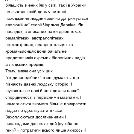
більшість вчених (як у світі, так і в Україні) 
по сьогоднішній день у питанні 
походження людини звично дотримується 
еволюційної теорії Чарльза Дарвіна. Як 
наслідок, в описаних нами дріопітеках, 
рамапітеках, австралопітеках, 
пітекантропах, неандертальцях та 
кроманьйонцях вони бачать не 
представників окремих біологічних видів, 
а людських предків.
Тому, вивчаючи усіх цих 
“людиноподібних”, вчені думають, що 
пізнають давню людську історію. І 
шукають все нові й нові докази нашої 
спорідненості з первісними мавпами. І 
намагаються якомога більше прикрасити, 
ледве не ідеалізувати ті часи. 
Захоплюються досягненнями і 
винаходами давніх людей (ну хіба не 
генії? – потратили всього лише якихось 4 