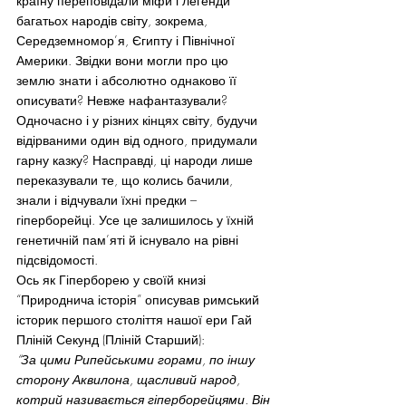
країну переповідали міфи і легенди 
багатьох народів світу, зокрема, 
Середземномор’я, Єгипту і Північної 
Америки. Звідки вони могли про цю 
землю знати і абсолютно однаково її 
описувати? Невже нафантазували? 
Одночасно і у різних кінцях світу, будучи 
відірваними один від одного, придумали 
гарну казку? Насправді, ці народи лише 
переказували те, що колись бачили, 
знали і відчували їхні предки – 
гіперборейці. Усе це залишилось у їхній 
генетичній пам’яті й існувало на рівні 
підсвідомості.
Ось як Гіперборею у своїй книзі 
“Природнича історія” описував римський 
історик першого століття нашої ери Гай 
Пліній Секунд (Пліній Старший):
“За цими Рипейськими горами, по іншу 
сторону Аквилона, щасливий народ, 
котрий називається гіперборейцями. Він 