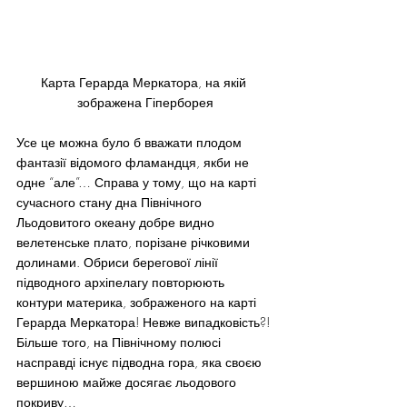
Карта Герарда Меркатора, на якій 
зображена Гіперборея
Усе це можна було б вважати плодом 
фантазії відомого фламандця, якби не 
одне “але”… Справа у тому, що на карті 
сучасного стану дна Північного 
Льодовитого океану добре видно 
велетенське плато, порізане річковими 
долинами. Обриси берегової лінії 
підводного архіпелагу повторюють 
контури материка, зображеного на карті 
Герарда Меркатора! Невже випадковість?! 
Більше того, на Північному полюсі 
насправді існує підводна гора, яка своєю 
вершиною майже досягає льодового 
покриву…