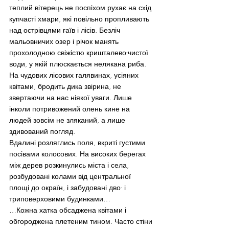
теплий вітерець не поспіхом рухає на схід 
купчасті хмари, які повільно пропливають 
над острівцями гаїв і лісів. Безліч 
мальовничих озер і річок манять 
прохолодною свіжістю кришталево-чистої 
води, у якій плюскається нелякана риба. 
На чудових лісових галявинах, усіяних 
квітами, бродить дика звірина, не 
звертаючи на нас ніякої уваги. Лише 
інколи потривожений олень кине на 
людей зовсім не зляканий, а лише 
здивований погляд.
Вдалині розляглись поля, вкриті густими 
посівами колосових. На високих берегах 
між дерев розкинулись міста і села, 
розбудовані колами від центральної 
площі до окраїн, і забудовані дво- і 
триповерховими будинками…
…Кожна хатка обсаджена квітами і 
обгороджена плетеним тином. Часто стіни 