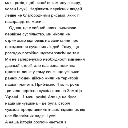
млн. років, щоб винайти кам’яну сокиру, 
човен і лук!). Наділяють первісних людей 
ледве не благородними рисами, яких ті, 
насправді, не мали…
…Однак, це є хибний шлях: вивчаючи 
первісне суспільство, ми ніколи не 
отримаємо відповідь на запитання про 
походження сучасних людей. Тому, що 
розгадку потрібно шукати зовсім не там. 
Ми не заперечуємо необхідності вивчення 
давньої історії, але нас вона повинна 
цікавити лише у тому сенсі, що усі види 
ранніх людей дійсно жили на території 
нашої планети. Приблизно 4 млн. років 
тривало первісне суспільство на Землі (в 
Україні – 1 млн. років). Але це не була 
наша минувшина – це була історія 
чужаків, представників інших, відмінних від 
нас біологічних видів. І усе!
А наша історія розпочинається з 