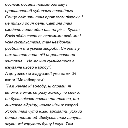
досягає досить поважного віку і 
прославлений чудовими легендами. 
Сонце світить там протягом півроку, і 
це тільки один день. Світила там 
сходять лише один раз на рік… Культ 
Богів здійснюється окремими людьми і 
усім суспільством; там невідомий 
розбрат та усілякі хвороби. Смерть у 
них настає лише від перенасичення 
життям… Не можна сумніватися в 
існуванні цього народу”
.
А це уривок із згадуваної уже нами 3-ї 
книги “Махабхарати”:
“Там немає ні голоду, ні спраги, ні 
втоми, немає страху холоду чи спеки, 
не буває нічого лихого та такого, що 
викликає відрáзу, немає ніяких хвороб. 
Усюди там чути ніжні аромати, усякий 
дотик приємний. Звідусіль там линуть 
звуки, які чарують душу і слух. Там 