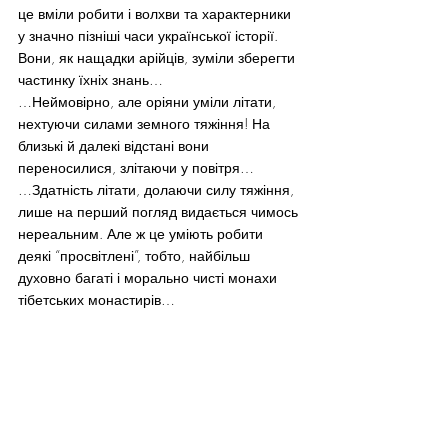
це вміли робити і волхви та характерники 
у значно пізніші часи української історії. 
Вони, як нащадки арійців, зуміли зберегти 
частинку їхніх знань…
…Неймовірно, але оріяни уміли літати, 
нехтуючи силами земного тяжіння! На 
близькі й далекі відстані вони 
переносилися, злітаючи у повітря…
…Здатність літати, долаючи силу тяжіння, 
лише на перший погляд видається чимось 
нереальним. Але ж це уміють робити 
деякі “просвітлені”, тобто, найбільш 
духовно багаті і морально чисті монахи 
тібетських монастирів…