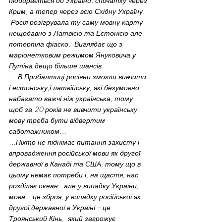
підбирається до України: спочатку через 
Крим, а тепер через всю Східну Україну. 
 Росія розігрувала ту саму мовну карту 
нещодавно з Латвією та Естонією але 
потерпіла фіаско.  Виглядає що з 
маріонетковим режимом Януковича у 
Путіна дещо більше шансів.  
… В Прибалтиці росіяни змогли вивчити 
і естонську,і латвійську, які безумовно 
набагато важчі ніж українська, тому 
щоб за 20 років не вивчити українську 
мову треба бути відвертим 
саботажником…
…Ніхто не піднімає питання захисту і 
впровадження російської мови як другої 
державної в Канаді та США, тому що в 
цьому немає потреби і, на щастя, нас 
розділяє океан.. але у випадку України, 
мова – це зброя, у випадку російської як 
другої державної в Україні – це 
Троянський Кінь,  який загрожує 