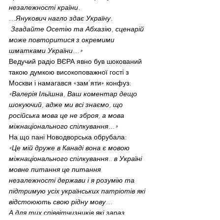
незалежності країни.  
…Янукович нагло здає Україну. 
 Згадайте Осетію та Абхазію, сценарій 
може повторитися з окремими 
шматками України…»
Ведучий радіо ВЄРА явно був шокований 
такою думкою високоповажної гості з 
Москви і намагався «зам’яти» конфуз:
«Валерія Ільїшна, Ваш коментар дещо 
шокуючий, адже ми всі знаємо, що 
російська мова це не зброя, а мова 
міжнаціонального спілкування…»
На що пані Новодворська обрубала:
«Це мій друже в Канаді вона є мовою 
міжнаціонального спілкування.. в Україні 
мовне питання це питання 
незалежності держави і я розумію та 
підтримую усіх українських патріотів які 
відстоюють свою рідну мову…
А для тих співвітчизників які зараз 