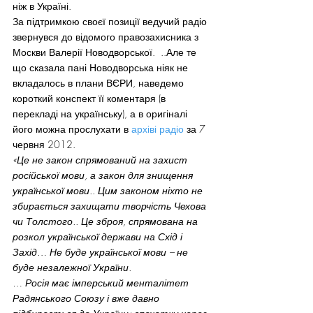
ніж в Україні.
За підтримкою своєї позиції ведучий радіо 
звернувся до відомого правозахисника з 
Москви Валерії Новодворської.  ..Але те 
що сказала пані Новодворська ніяк не 
вкладалось в плани ВЄРИ, наведемо 
короткий конспект її коментаря (в 
перекладі на українську), а в оригіналі 
його можна прослухати в 
архіві радіо
 за 7 
червня 2012.
«Це не закон спрямований на захист 
російської мови, а закон для знищення 
української мови.. Цим законом ніхто не 
збирається захищати творчість Чехова 
чи Толстого.. Це зброя, спрямована на 
розкол української держави на Схід і 
Захід… Не буде української мови – не 
буде незалежної України. 
… Росія має імперський менталітет 
Радянського Союзу і вже давно 