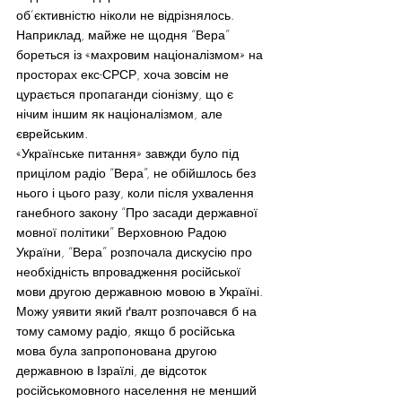
об’єктивністю ніколи не відрізнялось.  
Наприклад, майже не щодня “Вера” 
бореться із «махровим націоналізмом» на 
просторах екс-СРСР, хоча зовсім не 
цурається пропаганди сіонізму, що є 
нічим іншим як націоналізмом, але 
єврейським.
«Українське питання» завжди було під 
прицілом радіо “Вера”, не обійшлось без 
нього і цього разу, коли після ухвалення 
ганебного закону “Про засади державної 
мовної політики” Верховною Радою 
України, “Вера” розпочала дискусію про 
необхідність впровадження російської 
мови другою державною мовою в Україні.
Можу уявити який ґвалт розпочався б на 
тому самому радіо, якщо б російська 
мова була запропонована другою 
державною в Ізраїлі, де відсоток 
російськомовного населення не менший 