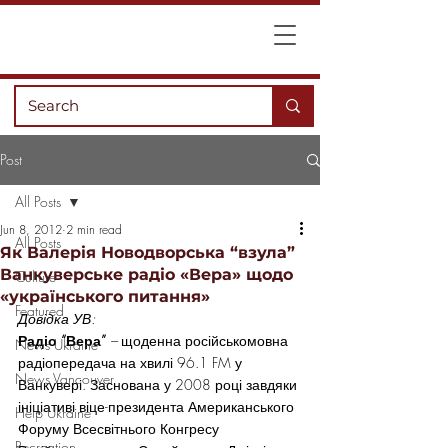
Post
All Posts
Jun 8, 2012
2 min read
All Posts
Як Валерія Новодворська “взула”
Ванкуверське радіо «Вера» щодо
Culture
«українського питання»
Featured
Довідка УВ:
Радіо “Вера”
 – 
щоденна російськомовна 
News Ukraine
радіопередача на хвилі 96.1 FM у 
News Vancouver
Ванкувері. Заснована у 2008 році завдяки 
ініціативі віце-президента Американського 
Help Ukraine
Форуму Всесвітнього Конгресу 
Recreation