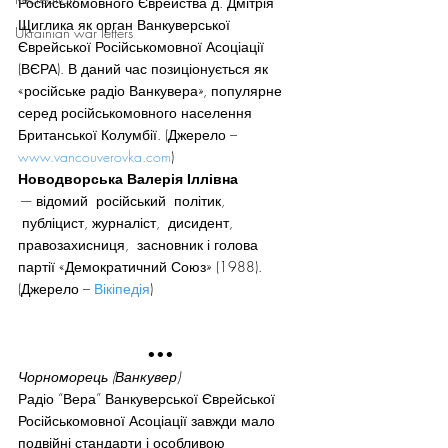
Російськомовного Єврейства д. Дмітрія 
Щиглика як орган Ванкуверської 
Ukrainian war letters
Єврейської Російськомовної Асоціації 
(ВЄРА). В даний час позиціонується як 
«російське радіо Ванкувера», популярне 
серед російськомовного населення 
Британської Колумбії. (Джерело – 
www.vancouverovka.com
)
Новодворська Валерія Іллівна
— 
відомий  російський  політик, 
 публіцист, журналіст,  дисидент, 
правозахисниця,  засновник і голова 
партії «Демократичний Союз» (1988). 
(Джерело – 
Вікіпедія
)
•••
Чорноморець (Ванкувер)
Радіо “Вера” Ванкуверської Єврейської 
Російськомовної Асоціації завжди мало 
подвійні стандарти і особливою 