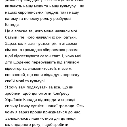
вивчають нашу мову та нашу культуру – як 
наших європейських предків, так і нашу 
вагому та почесну роль у розбудові 
Канади.
Це є власне те, чого мене навчали мої 
батьки і те, чого навчали їх їхні батьки.
Зараз, коли закінчується рік, я зі своєю 
сім’єю та громадою збираємося разом, 
щоб відсвяткувати сезон свят. І, хоча мої 
діти щоденно перебувають під впливом 
відеоігор та знаменитостей, я все ж 
впевнений, що вони віддадуть перевагу 
своїй мові та культурі.
Я хочу вам подякувати за все, що ви 
зробили, щоб допомогти Конґресу 
Українців Канади підтвердити справді 
сильну і живу сутність нашої громади. Ось 
чому я зараз прошу приєднатися до нас.
Залишилось лише чотири дні до кінця 
календарного року, і щоб зробити 