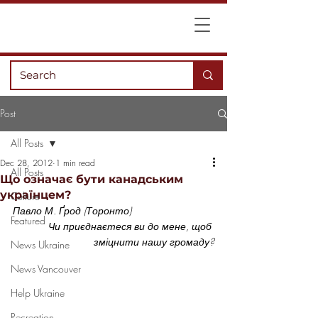
Post
All Posts
Dec 28, 2012
1 min read
All Posts
Що означає бути канадським
українцем?
Culture
Павло М. Ґрод (Торонто)
Featured
Чи приєднаєтеся ви до мене, щоб 
зміцнити нашу громаду?
News Ukraine
News Vancouver
Help Ukraine
Recreation