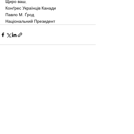
Щиро ваш,
Конґрес Українців Канади
Павло М. Ґрод
Національний Президент
Recent Posts
See All