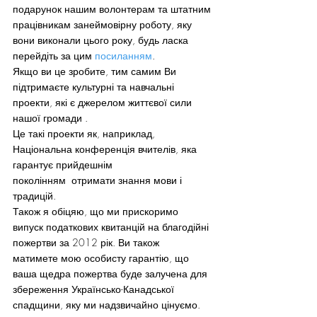
подарунок нашим волонтерам та штатним 
працівникам занеймовірну роботу, яку 
вони виконали цього року, будь ласка 
перейдіть за цим 
посиланням
.
Якщо ви це зробите, тим самим Ви 
підтримаєте культурні та навчальні 
проекти, які є джерелом життєвої сили 
нашої громади .
Це такі проекти як, наприклад, 
Національна конференція вчителів, яка 
гарантує прийдешнім 
поколінням  отримати знання мови і 
традицій.
Також я обіцяю, що ми прискоримо 
випуск податкових квитанцій на благодійні 
пожертви за 2012 рік. Ви також 
матимете мою особисту гарантію, що 
ваша щедра пожертва буде залучена для 
збереження Українсько-Канадської 
спадщини, яку ми надзвичайно цінуємо.