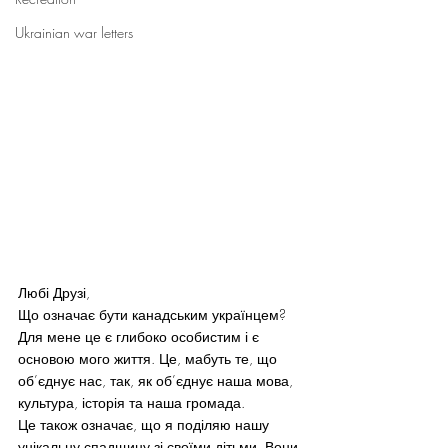
Ukrainian war letters
Любі Друзі,
Що означає бути канадським українцем?
Для мене це є глибоко особистим і є 
основою мого життя. Це, мабуть те, що 
об’єднує нас, так, як об’єднує наша мова, 
культура, історія та наша громада.
Це також означає, що я поділяю нашу 
унікальну спадщину зі своїми дітьми. Вони 