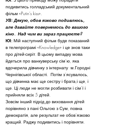
подивитись голладський документальний 
фільм «Putin’s kiss».
УВ: Дякую, обов язково подивлюсь, 
але давайте повернемось до вашого 
кіно.  Над чим ви зараз працюєте?
ЮІ:
 Мій наступний фільм буде показаний 
в телепрограмі «Knowledge» і це знов таки 
про дітей-сиріт. В цьому випадку мова 
йдеться про ванкуверську сім’ю, яка 
вдочерила дівчинку з інтернату  м.Городні 
Чернігівської області.  Потім з’ясувалось, 
що дівчинка має ще сестру і брата,і ще, і 
ще. Ці люди не могли розбивати і сім’ї і 
прийняли всіх 5 дітей.
Зовсім інший підхід до виховання дітей 
порівняно з пані Ольгою з Сум, повна 
демократія, але результат не обов’язково  
кращий. Раджу подивитись і порівняти.  
Але це в найближчому майбутньому, а 
сьогодні і до п ятниці ваші читачі, хто не 