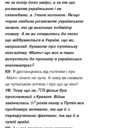
не за колір його шкіри, а за те що 
розмовляв українською і не 
скінхедами, а 5-тою колоною. Як-що 
чорна людина розмовляє українською 
мовою, то це викликає подвійну 
повагу. А як ви ставитесь до того 
що відбувається в Україні, що ви, 
наприклад, думаєте про путінську 
кіно-агітку «Матч» що все ж таки 
випустили до прокату в українських 
кінотеатрах?
ЮІ:
 Я дистанцююсь від політики і про 
«Матч» нічого не чула. А чому ви назвали 
це путінською агіткою і про що це кіно?
УВ: Тому що на 70% фільм був 
проплачений з Кремля. Війна 
закінчилась 67 років тому а Путін все 
продовжує воювати, та ще й з 
перекрученими фактами, та ще й в 
чужій країні.
ЮІ:
 З цього приводу можу порадити 