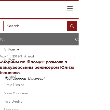
Post
All Posts
May 14, 2012
3 min read
All Posts
«Чорним по білому»: розмова з
ванкуверським режисером Юлією
Culture
Івановою
Featured
Чорноморець (Ванкувер)
News Ukraine
News Vancouver
Help Ukraine
Recreation