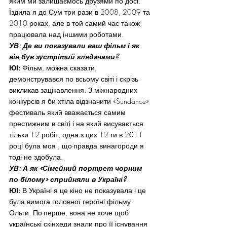
яким ми залишаємось друзями по досі.  
Їздила я до Сум три рази в 2008, 2009 та 
2010 роках, але в той самий час також 
працювала над іншими роботами.
УВ: Де ви показували ваш фільм і як 
він був зустрітий глядачами?
ЮІ:
 Фільм, можна сказати, 
демонструвався по всьому світі і скрізь 
викликав зацікавлення. З міжнародних 
конкурсів я би хтіла відзначити «Sundance» 
фестиваль який вважається самим 
престижним в світі і на який висувається 
тільки 12 робіт, одна з цих 12-ти в 2011 
році була моя , що-правда винагороди я 
тоді не здобула.
УВ: А як «Сімейний портрет чорним 
по білому» сприйняли в Україні?
ЮІ:
 В Україні я це кіно не показувала і це 
була вимога головної героїні фільму 
Ольги. По-перше, вона не хоче щоб 
українські скінхеди знали про її існування 