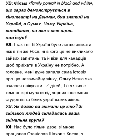
УВ: Фільм «Family portrait in black and white», 
що зараз демонструється в 
кінотеатрі на Денман, був знятий на 
Україні, в Сумах. Чому Україна, 
випадково, чи вас з нею щось 
пов’язує?
ЮІ:
 І так і ні. В Україні було легше знімати 
ніж в тій же Росії: ні в кого це не викликало 
зайвих запитань, та й візи для канадців 
щоб приїхати в Україну не потрібно. А 
головне, мені дуже запала сама історія 
про цю незвичайну жінку, Ольгу Неню яка 
взялася опікувати 17 дітей, 16 з яких є 
темношкірі мулати від чорних іноземних 
студентів та білих українських жінок.
УВ: Як довго ви знімали це кіно? Зі 
скількох людей складалась ваша 
знімальна група?
ЮІ:
 Нас було тільки двоє: зі мною 
працював Станіслав Шахов з Києва, з 