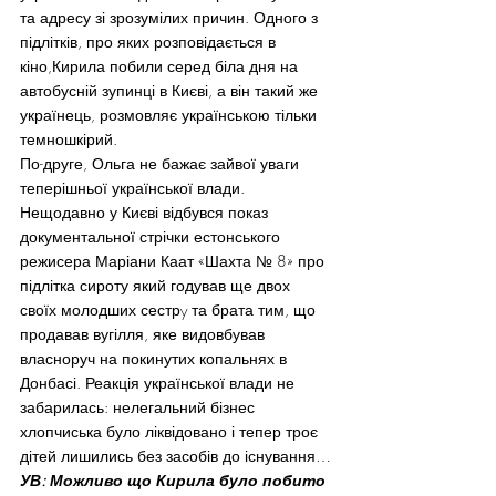
та адресу зі зрозумілих причин. Одного з 
підлітків, про яких розповідається в 
кіно,Кирила побили серед біла дня на 
автобусній зупинці в Києві, а він такий же 
українець, розмовляє українською тільки 
темношкірий.
По-друге, Ольга не бажає зайвої уваги 
теперішньої української влади. 
Нещодавно у Києві відбувся показ 
документальної стрічки естонського 
режисера Маріани Каат «Шахта № 8» про 
підлітка сироту який годував ще двох 
своїх молодших сестрy та брата тим, що 
продавав вугілля, яке видовбував 
власноруч на покинутих копальнях в 
Донбасі. Реакція української влади не 
забарилась: нелегальний бізнес 
хлопчиська було ліквідовано і тепер троє 
дітей лишились без засобів до існування…
УВ: Можливо що Кирила було побито 