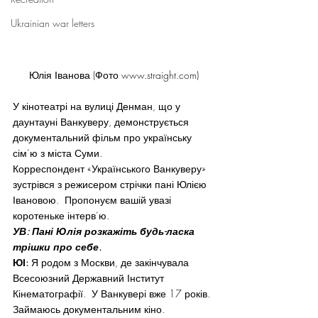
Ukrainian war letters
Юлія Іванова (Фото www.straight.com)
У кінотеатрі на вулиці Денман, що у 
даунтауні Ванкуверу, демонструється 
документальний фільм про українську 
сім’ю з міста Суми.
Корреспондент «Українського Ванкуверу» 
зустрівся з режисером стрічки пані Юлією 
Івановою.  Пропонуєм вашій увазі 
коротеньке інтерв’ю.
УВ: Пані Юлія розкажіть будь-ласка 
трішки про себе.
ЮІ:
 Я родом з Москви, де закінчувала 
Всесоюзний Державний Інститут 
Кінематографії.  У Ванкувері вже 17 років. 
Займаюсь документальним кіно.