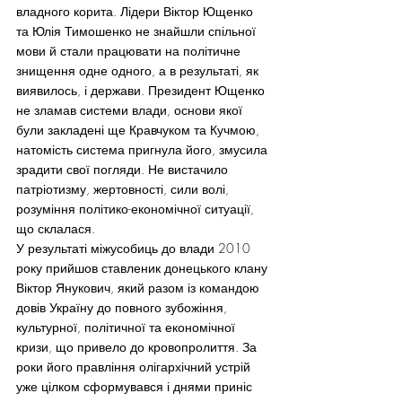
владного корита. Лідери Віктор Ющенко 
та Юлія Тимошенко не знайшли спільної 
мови й стали працювати на політичне 
знищення одне одного, а в результаті, як 
виявилось, і держави. Президент Ющенко 
не зламав системи влади, основи якої 
були закладені ще Кравчуком та Кучмою, 
натомість система пригнула його, змусила 
зрадити свої погляди. Не вистачило 
патріотизму, жертовності, сили волі, 
розуміння політико-економічної ситуації, 
що склалася.
У результаті міжусобиць до влади 2010 
року прийшов ставленик донецького клану 
Віктор Янукович, який разом із командою 
довів Україну до повного зубожіння, 
культурної, політичної та економічної 
кризи, що привело до кровопролиття. За 
роки його правління олігархічний устрій 
уже цілком сформувався і днями приніс  