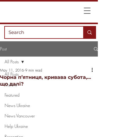
Post
All Posts
May 11, 2016
9 min read
All Posts
Чорна п’ятниця, кривава субота,…
що далі?
Culture
Featured
News Ukraine
News Vancouver
Help Ukraine
Recreation