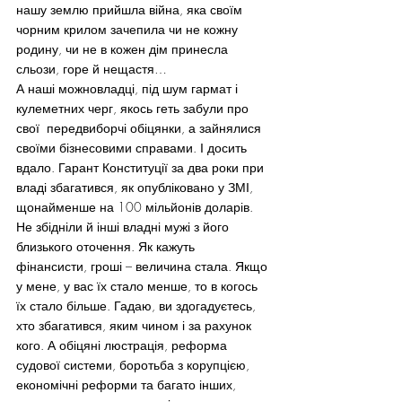
нашу землю прийшла війна, яка своїм 
чорним крилом зачепила чи не кожну 
родину, чи не в кожен дім принесла 
сльози, горе й нещастя…
А наші можновладці, під шум гармат і 
кулеметних черг, якось геть забули про 
свої  передвиборчі обіцянки, а зайнялися 
своїми бізнесовими справами. І досить 
вдало. Гарант Конституції за два роки при 
владі збагатився, як опубліковано у ЗМІ, 
щонайменше на 100 мільйонів доларів. 
Не збідніли й інші владні мужі з його 
близького оточення. Як кажуть 
фінансисти, гроші – величина стала. Якщо 
у мене, у вас їх стало менше, то в когось 
їх стало більше. Гадаю, ви здогадуєтесь, 
хто збагатився, яким чином і за рахунок 
кого. А обіцяні люстрація, реформа 
судової системи, боротьба з корупцією, 
економічні реформи та багато інших, 