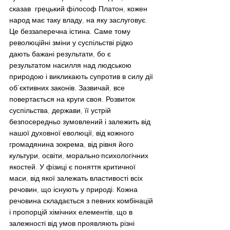
сказав  грецький філософ Платон, кожен 
народ має таку владу, на яку заслуговує. 
Це беззаперечна істина. Саме тому 
революційні зміни у суспільстві рідко 
дають бажані результати, бо є 
результатом насилля над людською 
природою і викликають супротив в силу дії 
об’єктивних законів. Зазвичай, все 
повертається на круги своя. Розвиток 
суспільства, держави, її устрій 
безпосередньо зумовлений і залежить від 
нашої духовної еволюції, від кожного 
громадянина зокрема, від рівня його 
культури, освіти, морально-психологічних 
якостей. У фізиці є поняття критичної 
маси, від якої залежать властивості всіх 
речовин, що існують у природі. Кожна 
речовина складається з певних комбінацій 
і пропорцій хімічних елементів, що в 
залежності від умов проявляють різні 