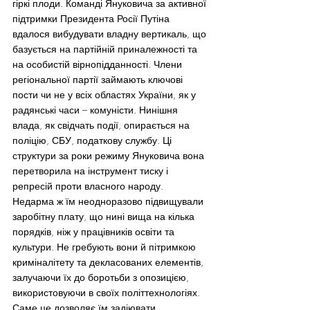
гіркі плоди. Команді Януковича за активної 
підтримки Президента Росії Путіна 
вдалося вибудувати владну вертикаль, що 
базується на партійній приналежності та 
на особистій вірнопідданності. Члени 
регіональної партії займають ключові 
пости чи не у всіх областях України, як у 
радянські часи – комуністи. Нинішня 
влада, як свідчать події, опирається на 
поліцію, СБУ, податкову службу. Ці 
структури за роки режиму Януковича вона 
перетворила на інструмент тиску і 
репресій проти власного народу. 
Недарма ж їм неодноразово підвищували 
заробітну плату, що нині вища на кілька 
порядків, ніж у працівників освіти та 
культури. Не гребують вони й пітримкою 
криміналітету та декласованих елементів, 
залучаючи їх до боротьби з опозицією, 
використовуючи в своїх політтехнологіях. 
Саме це дозволяє їм задіювати 