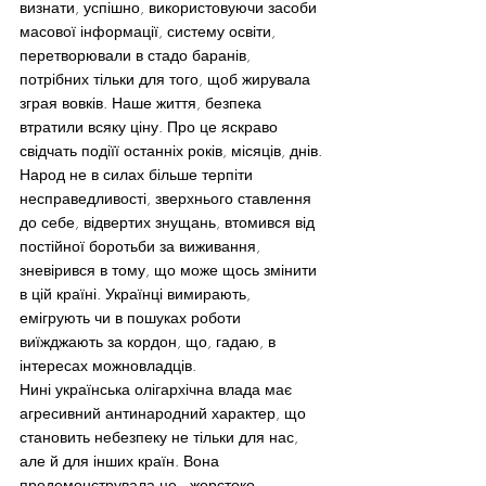
визнати, успішно, використовуючи засоби 
масової інформації, систему освіти, 
перетворювали в стадо баранів, 
потрібних тільки для того, щоб жирувала 
зграя вовків. Наше життя, безпека 
втратили всяку ціну. Про це яскраво 
свідчать подіїї останніх років, місяців, днів. 
Народ не в силах більше терпіти 
несправедливості, зверхнього ставлення 
до себе, відвертих знущань, втомився від 
постійної боротьби за виживання, 
зневірився в тому, що може щось змінити 
в цій країні. Українці вимирають, 
емігрують чи в пошуках роботи 
виїжджають за кордон, що, гадаю, в 
інтересах можновладців.
Нині українська олігархічна влада має 
агресивний антинародний характер, що 
становить небезпеку не тільки для нас, 
але й для інших країн. Вона 
продемонструвала це,  жорстоко 