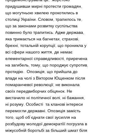
придушивши мирні протести громадян, 
що могутньою хвилею прокотились в 
столиці України. Словом, трапилось те, 
що за законами розвитку суспільства 
повинно було трапитись. Адже держава, 
яка тримається на багнетах, страхові, 
брехні, тотальній корупції, що проникла у 
всі сфери нашого життя, де немає 
елементарної справедливості, приречена 
на загибель, тому, що породжує супротив, 
протидію.  Опозиція, що прийшла до 
влади на чолі з Віктором Ющенком після 
помаранчевої революції, не виконала 
своїх передвиборчих обіцянок. Не 
вистачило ні політичної волі, ні бажання, 
ні розуму. Особисті  та кланові інтереси 
перемогли державні. Опозиція замість 
того, щоб об’єднати свої зусилля на 
розбудову молодої демократіїї погрузла в 
міжусобній боротьбі за більший шмат біля 