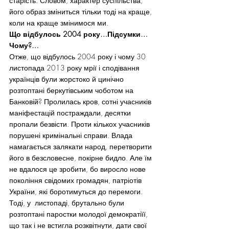
старість. Словом, характер суспільства, 
його образ зміниться тільки тоді на краще, 
коли на краще змінимося ми.
Що відбулось 2004 року…Підсумки…
Чому?…
Отже, що відбулось 2004 року і чому 30 
листопада 2013 року мрії і сподівання 
українців були жорстоко й цинічно 
розтоптані беркутівським чоботом на 
Банковій? Пролилась кров, сотні учасників 
маніфестацій постраждали, десятки 
пропали безвісти. Проти кількох учасників 
порушені кримінальні справи. Влада 
намагається залякати народ, перетворити 
його в безсловесне, покірне бидло. Але їм 
не вдалося це зробити, бо виросло нове 
покоління свідомих громадян, патріотів 
України, які боротимуться до перемоги. 
Тоді, у  листопаді, брутально були 
розтоптані паростки молодої демократіїї, 
що так і не встигла розквітнути, дати свої 