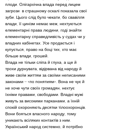
плоди. Олігархічна влада перед лицем 
загрози  в страшному оскалі показала свої 
зуби. Цього слід було чекати, бо свавілля 
влади, її цинізм немає меж, нехтуються 
елементарні права людини, годі знайти 
елементарну справедливість у судах чи у 
владних кабінетах. Усе продається і 
купується, право на боці тих, хто має 
більше влади, грошей.
Влада не тільки сліпа й глуха, а ще й 
трохи дурнувата, відірвана від народу й 
живе своїм життям за своїми неписаними 
законами – «по понятиям». Вона не чує й 
не хоче чути своїх громадян, нехтує 
їхніми правами, свободами. Владні мужі 
живуть за високими парканами, а їхній 
спокій охороняють десятки тілоохоронців. 
Вони бояться власного народу, тому 
уникають всіляких контактів з ним. 
Український народ системно, й потрібно 