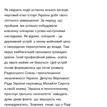
Як свідчать події останніх кількох місяців, 
черговий етап історії України добіг свого 
логічного завершення. За період, що 
пройшов, ми успішно побудували 
класичну олігархію з усіма наступними 
наслідками. Як відомо, олігархія – це 
державний устрій, у якому майновий ценз 
є своєрідною перепусткою до влади. Там 
керує найбагатший прошарок громадян 
країни. Їхній професійний рівень, освіта 
до уваги майже не беруться. Цей устрій 
почав формуватись ще після розвалу 
Радянського Союзу і проголошення 
незалежності України. Депутат Верховної 
Ради України науковець Михайло Сирота 
в своїй книжці “Україна в геополітичному 
просторі третього тисячоліття” наводить 
дуже цікаві факти, що змушують нас 
призадуматись. Зокрема, пише, що у Раді 