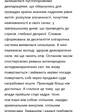
залишилися пустопорожніми 
деклараціями, що обернулись для 
громадян країни значним падінням рівня 
життя, розгулом злочинності, почуттям 
невпевненості в своїх силах, у 
завтрашньому дневі, що призводять до 
стресів, глибокої депресії. Словом, 
сформована за десятиліття олігархічна 
система виявилася сильнішою, й нині 
перемагає молоді, здорові демократичні 
сили, які ще чинять опір. Останнім часом 
спостерігаємо реванш антинародних, 
антидемократичних сил, які знову 
повертаються і займають керівні посади, 
повертають собі через продажні суди 
награбовані кошти. Прикладів більш ніж 
достатньо. А сталося це тому, що до 
влади прийшли старі кадри, тісно 
пов’язані між собою спільним, нерідко 
кримінальним минулим, спільним 
інтересами, бажанням і надалі грабувати 