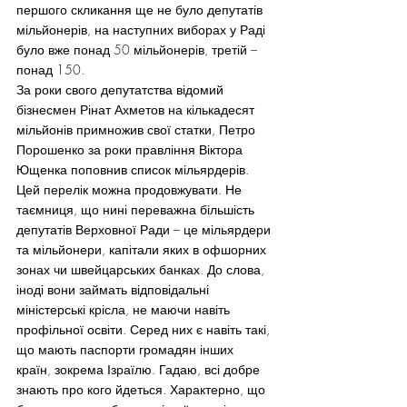
першого скликання ще не було депутатів 
мільйонерів, на наступних виборах у Раді 
було вже понад 50 мільйонерів, третій – 
понад 150.
За роки свого депутатства відомий 
бізнесмен Рінат Ахметов на кількадесят 
мільйонів примножив свої статки, Петро 
Порошенко за роки правління Віктора 
Ющенка поповнив список мільярдерів. 
Цей перелік можна продовжувати. Не 
таємниця, що нині переважна більшість 
депутатів Верховної Ради – це мільярдери 
та мільйонери, капітали яких в офшорних 
зонах чи швейцарських банках. До слова, 
іноді вони займать відповідальні 
міністерські крісла, не маючи навіть 
профільної освіти. Серед них є навіть такі, 
що мають паспорти громадян інших 
країн, зокрема Ізраїлю. Гадаю, всі добре 
знають про кого йдеться. Характерно, що 