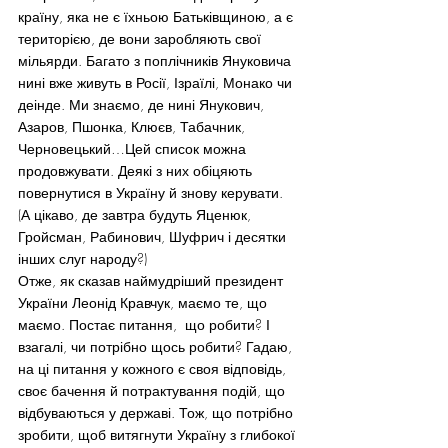
країну, яка не є їхньою Батьківщиною, а є 
територією, де вони заробляють свої 
мільярди. Багато з поплічників Януковича 
нині вже живуть в Росії, Ізраїлі, Монако чи 
деінде. Ми знаємо, де нині Янукович, 
Азаров, Пшонка, Клюєв, Табачник, 
Черновецький…Цей список можна 
продовжувати. Деякі з них обіцяють 
повернутися в Україну й знову керувати. 
(А цікаво, де завтра будуть Яценюк, 
Гройсман, Рабинович, Шуфрич і десятки 
інших слуг народу?)
Отже, як сказав наймудріший президент 
України Леонід Кравчук, маємо те, що 
маємо. Постає питання,  що робити? І 
взагалі, чи потрібно щось робити? Гадаю, 
на ці питання у кожного є своя відповідь, 
своє бачення й потрактування подій, що 
відбуваються у державі. Тож, що потрібно 
зробити, щоб витягнути Україну з глибокої 