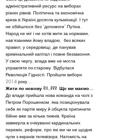
адміністративний ресурс на виборах 
різних рівнів. Політична та економічна 
криза в Україні досягла кульмінації. І тут 
не обійшлося без “допомоги” Путіна. 
Народ не міг і не хотів жити за нормами, 
нав’язаними йому владою,  без всяких 
правил, у середовищі, де панував 
кримінальний капітал і повне беззаконня. 
У свою чергу, влада вже не могла 
управляти по-старому. Відбулася 
Революція Гідності. Пройшли вибори 
2014 року…
Жити по новому ?!!..???  Що ми маємо…
До влади прийшла нова команда на чолі з 
Петром Порошенком, яка позиціонувала 
себе як партія миру й обіцяла припинити 
бійню вже за кілька тижнів. Країна 
завмерла в очікуванні кардинальних 
перемін, реформ, про які ми чи не щодня 
чули з екранів телевізора. Натомість на 