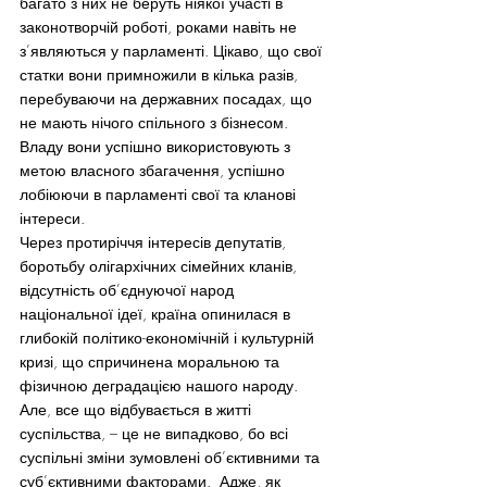
багато з них не беруть ніякої участі в 
законотворчій роботі, роками навіть не 
з’являються у парламенті. Цікаво, що свої 
статки вони примножили в кілька разів, 
перебуваючи на державних посадах, що 
не мають нічого спільного з бізнесом. 
Владу вони успішно використовують з 
метою власного збагачення, успішно 
лобіюючи в парламенті свої та кланові 
інтереси.
Через протиріччя інтересів депутатів, 
боротьбу олігархічних сімейних кланів, 
відсутність об’єднуючої народ 
національної ідеї, країна опинилася в 
глибокій політико-економічній і культурній 
кризі, що спричинена моральною та 
фізичною деградацією нашого народу. 
Але, все що відбувається в житті 
суспільства, – це не випадково, бо всі 
суспільні зміни зумовлені об’єктивними та 
суб’єктивними факторами.  Адже, як 