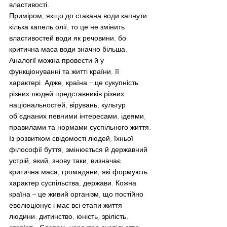
властивості.
Приміром, якщо до стакана води капнути 
кілька капель олії, то це не змінить 
властивостей води як речовини, бо 
критична маса води значно більша. 
Аналогії можна провести й у 
функціонуванні та житті країни, її 
характері. Адже, країна – це сукупність 
різних людей представників різних 
національностей, вірувань, культур 
об’єднаних певними інтересами, ідеями, 
правилами та нормами суспільного життя. 
Із розвитком свідомості людей, їхньої 
філософії буття, змінюється й державний 
устрій, який, знову таки, визначає 
критична маса, громадяни, які формують 
характер суспільства, держави. Кожна 
країна – це живий організм, що постійно 
еволюціонує і має всі етапи життя 
людини: дитинство, юність, зрілість, 