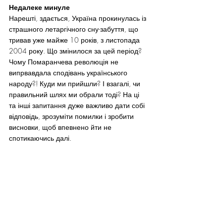
Недалеке минуле
Нарешті, здається, Україна прокинулась із 
страшного летаргічного сну-забуття, що 
тривав уже майже 10 років, з листопада 
2004 року. Що змінилося за цей період? 
Чому Помаранчева революція не 
випрвавдала сподівань українського 
народу?! Куди ми прийшли? І взагалі, чи 
правильний шлях ми обрали тоді? На ці 
та інші запитання дуже важливо дати собі 
відповідь, зрозуміти помилки і зробити 
висновки, щоб впевнено йти не 
спотикаючись далі.