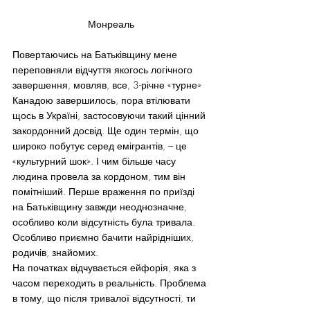
Монреаль
Повертаючись на Батьківщину мене 
переповняли відчуття якогось логічного 
завершення, мовляв, все, 3-річне «турне» 
Канадою завершилось, пора втілювати 
щось в Україні, застосовуючи такий цінний 
закордонний досвід. Ще один термін, що 
широко побутує серед емігрантів, – це 
«культурний шок». І чим більше часу 
людина провела за кордоном, тим він 
помітніший. Перше враження по приїзді 
на Батьківщину завжди неоднозначне, 
особливо коли відсутність була тривала. 
Особливо приємно бачити найрідніших, 
родичів, знайомих.
На початках відчувається ейфорія, яка з 
часом переходить в реальність. Проблема 
в тому, що після тривалої відсутності, ти 