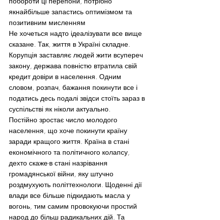
побороти ці перепони, потрібно 
якнайбільше запастись оптимізмом та 
позитивним мисленням
Не хочеться надто ідеалізувати все вище 
сказане. Так, життя в Україні складне. 
Корупція заставляє людей жити всупереч 
закону, держава повністю втратила свій 
кредит довіри в населення. Одним 
словом, розпач, бажання покинути все і 
податись десь подалі звідси стоїть зараз в 
суспільстві як ніколи актуально.
Постійно зростає число молодого 
населення, що хоче покинути країну 
заради кращого життя. Країна в стані 
економічного та політичного колапсу, 
дехто скаже-в стані назрівання 
громадянської війни, яку штучно 
роздмухують політтехнологи. Щоденні дії 
влади все більше підкидають масла у 
вогонь, тим самим провокуючи простий 
народ до більш радикальних дій. Та 