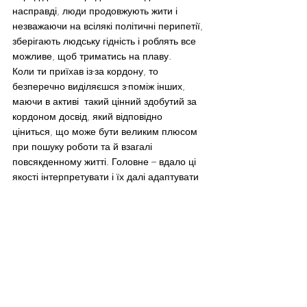
насправді, люди продовжують жити і 
незважаючи на всілякі політичні перипетії, 
зберігають людську гідність і роблять все 
можливе, щоб триматись на плаву.
Коли ти приїхав із-за кордону, то 
безперечно виділяєшся з-поміж інших, 
маючи в активі  такий цінний здобутий за 
кордоном досвід, який відповідно 
ціниться, що може бути великим плюсом 
при пошуку роботи та й взагалі 
повсякденному житті. Головне – вдало ці 
якості інтерпретувати і їх далі адаптувати 
в українських реаліях, ніколи не 
забуваючи, що життя продовжується, не 
зважаючи ні на що, і коли щось не 
виходить, то треба далі пробувати, 
можливо підійти з іншої сторони, бо 
попереду нас чекає ще так багато 
дивовижних миттєвостей.
Буду лукавим, коли скажу, що в мене все 