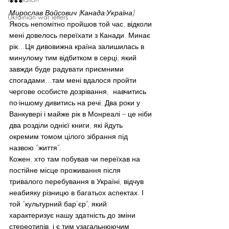
•••
Мирослав Войсович (Канада-Україна)
Ukrainian war letters
Якось непомітно пройшов той час, відколи 
мені довелось переїхати з Канади. Минає 
рік…Ця дивовижна країна залишилась в 
минулому тим відбитком в серці, який 
завжди буде радувати приємними 
спогадами…там мені вдалося пройти 
чергове особисте дозрівання,  навчитись 
по-іншому дивитись на речі. Два роки у 
Ванкувері і майже рік в Монреалі – це ніби 
два розділи однієї книги, які йдуть 
окремим томом цілого зібрання під 
назвою “життя”.
Кожен, хто там побував чи переїхав на 
постійне місце проживання після 
тривалого перебування в Україні, відчув 
неабияку різницю в багатьох аспектах. І 
той “культурний бар’єр”, який 
характеризує нашу здатність до зміни 
стереотипів, і є тим узагальнюючим 