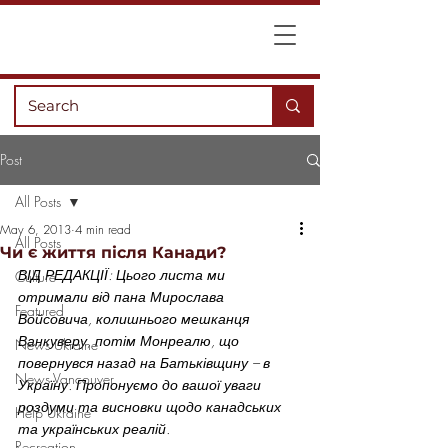
Post
All Posts
May 6, 2013
4 min read
All Posts
Чи є життя після Канади?
ВІД РЕДАКЦІЇ: Цього листа ми 
Culture
отримали від пана Мирослава 
Featured
Войсовича, колишнього мешканця 
Ванкуверу, потім Монреалю, що 
News Ukraine
повернувся назад на Батьківщину – в 
News Vancouver
Україну. Пропонуємо до вашої уваги 
роздуми та висновки щодо канадських 
Help Ukraine
та українських реалій. 
Recreation