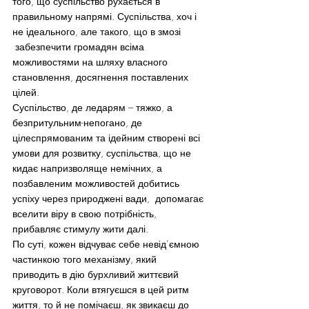
того, що суспільство рухається в 
правильному напрямі. Суспільства, хоч і 
не ідеального, але такого, що в змозі 
 забезпечити громадян всіма 
можливостями на шляху власного 
становлення, досягнення поставлених 
цілей.
Суспільство, де ледарям – тяжко, а 
безпритульним-непогано, де 
цілеспрямованим та ідейним створені всі 
умови для розвитку, суспільства, що не 
кидає напризволяще немічних, а 
позбавленим можливостей добитись 
успіху через природжені вади,  допомагає 
вселити віру в свою потрібність, 
прибавляє стимулу жити далі.
По суті, кожен відчуває себе невід’ємною 
частинкою того механізму, який 
приводить в дію бурхливий життєвий 
круговорот. Коли втягуєшся в цей ритм 
життя, то й не помічаєш, як звикаєш до 