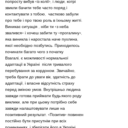
попросту вибув «із колії», і люди, котрі 
звикли бачити тебе часто поряд і 
контактувати з тобою,  частково забули 
про тебе і про твою роль в їхньому житті. 
Виникає ситуація , ніби ти «з неба 
звалився» і хочеш забити ту «прогалину», 
яка виникла і наростала наче пухлина, 
якої необхідно позбутись. Приходилось 
починати багато чого з початку
Взагалі, є можливості нормальної 
адаптації в Україні  після тривалого 
перебування за кордоном. Звичайно, 
треба брати до уваги вік, здатність до 
адаптації, і власне відсутність страху 
перед зміною умов. Внутрішньо людина 
завжди готова приймати будь-якого роду 
виклики, але при цьому потрібно себе 
завжди налаштовувати лише на 
позитивний результат. «Позитив» повинен 
постійно бути присутнім при всіх 
починаннях, і зберігати його в Україні 