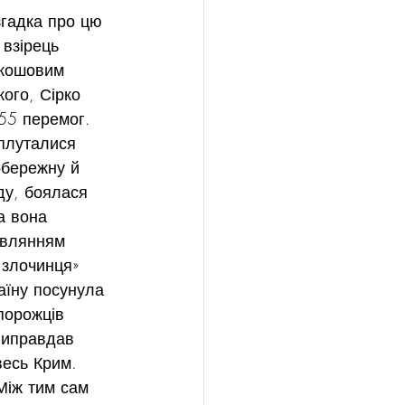
згадка про цю 
 взірець 
 кошовим 
ого, Сірко 
 55 перемог.
 плуталися 
вобережну й 
ду, боялася 
а вона 
овлянням 
 злочинця» 
аїну посунула 
порожців 
виправдав 
весь Крим.
Між тим сам 