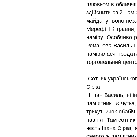
плювком в обличчя 
здійснити свій нам
майдану, воно неза
Мерефі 13 травня, 
наміру. Особливо р
Романова Василь П
намірилася продати
торговельний центр
 Сотник українського козацтва Василь Піщаний біля пам’ятної дошки на честь Івана 
Сірка
Ні пан Василь, ні 
пам’ятник. Є чутка
трикутничок обабіч
навпіл. Там сотник
честь Івана Сірка,
самого ж пам’ятник