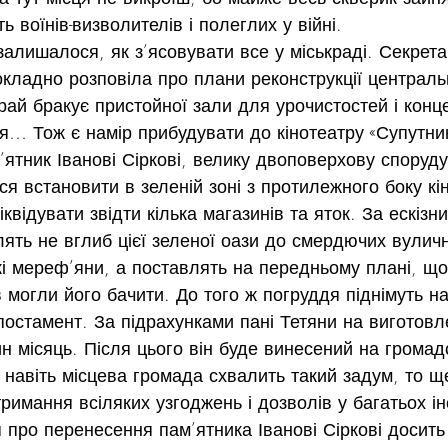
 воїнів-визволителів і полеглих у війні.
 залишалося, як з’ясовувати все у міськраді. Секрета
кладно розповіла про плани реконструкції централь
край бракує пристойної зали для урочистостей і конце
… Тож є намір прибудувати до кінотеатру «Супутник»
’ятник Іванові Сіркові, велику двоповерхову споруду
ся встановити в зеленій зоні з протилежного боку кі
квідувати звідти кілька магазинів та яток. За ескізн
лять не вглиб цієї зеленої оази до смердючих вуличн
і мереф’яни, а поставлять на передньому плані, щоб
в могли його бачити. До того ж погруддя піднімуть на
постамент. За підрахунками пані Тетяни на виготовл
н місяць. Після цього він буде винесений на громад
навіть місцева громада схвалить такий задум, то щ
римання всіляких узгоджень і дозволів у багатьох ін
 про перенесення пам’ятника Іванові Сіркові досить