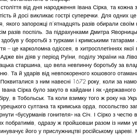
століття від дня народження Івана Сірка, та кожна 
ість й досі викликає гострі суперечки. Для одних це
, якого запорожці п’ятнадцять разів обирали своїм
ісім разів поспіль. За підрахунками Дмитра Яворницьк
 здобув у боротьбі з турками і кримськими татарами
ття – це карколомна одіссея, в хитросплетіннях якої
. Адже він діяв у період Руїни, поділу України на Лі
ацька старшина, що вела невпинну боротьбу за вла
гню. Та й ударів від невпокореного кошового отаман
 Поквиталися з ним навесні 1672 року, коли за нам
Івана Сірка було закуто в кайдани і як «державного
іру, в Тобольськ. Та коли взимку того ж року на Укр
турецького султана та кримська орда, посольство за
нути «бусурманів гонителя» на Січ. І Сірко з честю 
их побратимів, одразу ж пройшовши разом із ними у
винувачує його у прислужництві російському цареві. 