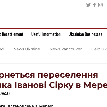
t Resettlement
Useful Information
Ukrainian Businesses
ed
News Ukraine
News Vancouver
Help Uk
рнеться переселення
ка Іванові Сірку в Мер
деса)
ірка, встановлене в Мерефі