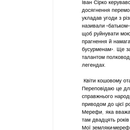
Іван Сірко керував
досягнення перемог
укладав угоди з рі
називали «батьком»,
щоб руйнувати мою 
прагнення й намаг
бусурменам». Ще за
талантом полководц
легендах.
 Квіти кошовому от
Переповідаю це дл
справжнього народн
приводом до цієї р
Мерефи, яка вважа
там двадцять років
Мої земляки-мереф’