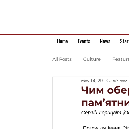
Home
Events
News
Star
All Posts
Culture
Featur
May 14, 2013
5 min read
Ukrainian war letters
Чим обе
пам’ятни
Сергій Горицвіт (О
 Погруддя Івана С