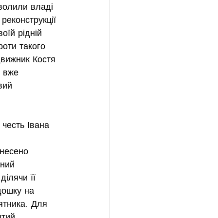
волили владі 
реконструкції 
оїй рідній 
оти такого 
движник Костя 
 вже 
вий 
енесено 
ений 
ілячи її 
дошку на 
ятника. Для 
ятий 