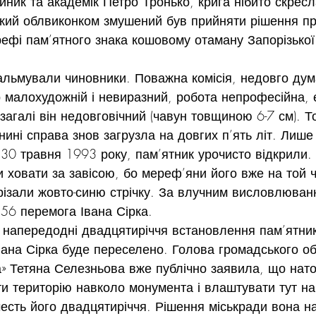
йник та академік Петро Тронько, крига нібито скресла
ький облвиконком змушений був прийняти рішення пр
ефі пам’ятного знака кошовому отаману Запорізької 
альмували чиновники. Поважна комісія, недовго дум
р малохудожній і невиразний, робота непрофесійна, є
взагалі він недовговічний (чавун товщиною 6-7 см). Т
нині справа знов загрузла на довгих п’ять літ. Лише
 30 травня 1993 року, пам’ятник урочисто відкрили.
и ховати за завісою, бо мереф’яни його вже на той 
різали жовто-синю стрічку. За влучним висловлюван
56 перемога Івана Сірка.
ія напередодні двадцятиріччя встановлення пам’ятн
Івана Сірка буде переселено. Голова громадського о
 Тетяна Селезньова вже публічно заявила, що натом
и територію навколо монумента і влаштувати тут н
честь його двадцятиріччя. Рішення міськради вона н