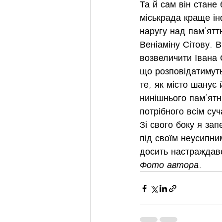
Та й сам він стане
міськрада краще ін
наругу над пам’ятт
Веніаміну Сітову. 
возвеличити Івана 
що розповідатимуть 
те, як місто шанує 
нинішнього пам’ятн
потрібного всім су
Зі свого боку я за
під своїм неусипни
досить настраждавс
Фото автора.