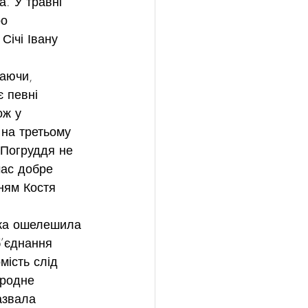
. У травні 
о 
Січі Івану 
аючи, 
 певні 
ож у 
 на третьому 
 Погруддя не 
час добре 
ням Костя 
ика ошелешила 
б’єднання 
ість слід 
ародне 
азвала 