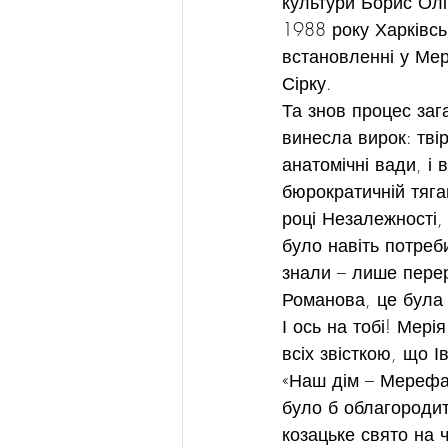
культури Борис Олі
1988 року Харківс
встановленні у Мер
Сірку.
Та знов процес заг
винесла вирок: тві
анатомічні вади, і 
бюрократичній тяга
році Незалежності,
було навіть потреб
знали – лише пере
Романова, це була 
І ось на тобі! Мер
всіх звісткою, що 
«Наш дім – Мерефа»
було б облагородит
козацьке свято на 