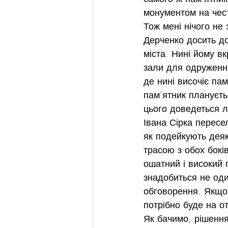
монументом на честь
Тож мені нічого не
Дерченко досить до
міста. Нині йому в
зали для одруження
де нині височіє пам
пам’ятник плануєть
цього доведеться лі
Івана Сірка пересе
як подейкують деяк
трасою з обох бокі
ошатний і високий 
знадобиться не оди
обговорення. Якщо 
потрібно буде на от
Як бачимо, рішення