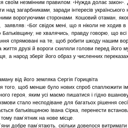
ся своїм незмінним правилом: «Нужда долає закон». 
и над загарбниками, заради інтересів українського 
зними ворогуючими сторонами. Кошовий отаман, яког
  заявляв: «Бог свідок мені, що я ніколи не ходив в 
Батьківщину; не хвалячись, правду говорю, що всі 
ання спрямовані на те, щоб робити шкоду нашим вор
 життя друзі й вороги схиляли голови перед його м
я, а народ зберіг його образ у численних переказах
аману від його земляка Сергія Горицвіта
я того, щоб менше було нових спроб спаплюжити ім
ого героя, яким усі маємо пишатися і гідно вшанову
озмови стало несподіване для багатьох рішення сесі
ється батьківщиною Івана Сірка, перенести встанов
 тому пам’ятник на нове місце.
яни добре пам’ятають, скільки довелося витримати