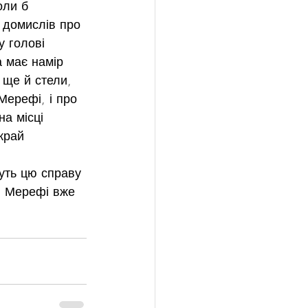
оли б 
 домислів про 
 голові 
а має намір 
 ще й стели, 
Мерефі, і про 
а місці 
край 
уть цю справу 
в Мерефі вже 