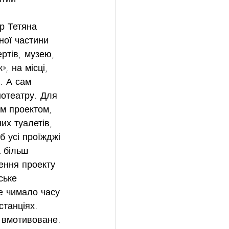
р Тетяна 
ної частини 
ртів, музею, 
, на місці, 
. А сам 
нотеатру. Для 
им проектом, 
их туалетів, 
 усі проїжджі 
 більш 
ення проекту 
ське 
е чимало часу 
станціях.
 вмотивоване. 