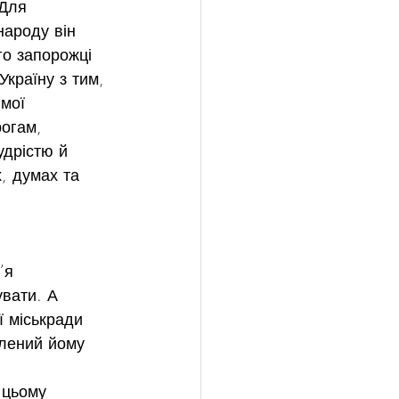
Для 
народу він 
о запорожці 
Україну з тим, 
мої 
огам, 
удрістю й 
, думах та 
’я 
вати. А 
ї міськради 
лений йому 
 цьому 