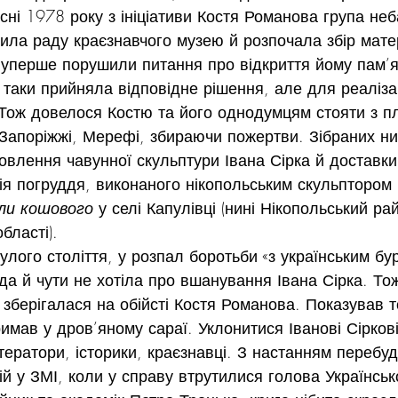
ні 1978 року з ініціативи Костя Романова група не
рила раду краєзнавчого музею й розпочала збір мате
ж уперше порушили питання про відкриття йому пам’я
 таки прийняла відповідне рішення, але для реаліза
 Тож довелося Костю та його однодумцям стояти з п
 Запоріжжі, Мерефі, збираючи пожертви. Зібраних н
овлення чавунної скульптури Івана Сірка й доставки ї
пія погруддя, виконаного нікопольським скульптором
ли кошового 
у селі Капулівці (нині Нікопольський ра
бласті).
нулого століття, у розпал боротьби «з українським б
да й чути не хотіла про вшанування Івана Сірка. То
 зберігалася на обійсті Костя Романова. Показував то
римав у дров’яному сараї. Уклонитися Іванові Сірков
тератори, історики, краєзнавці. З настанням перебуд
ій у ЗМІ, коли у справу втрутилися голова Українсь