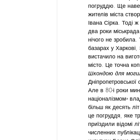
погруддю. Ще навес
жителів міста ство
Івана Сірка. Тоді 
два роки міськрада
нічого не зробила.
базарах у Харкові,
вистачило на вигот
місто. Це точна ко
Шкондою для моги
Дніпропетровської о
Але в 80-і роки ми
націоналізмом» вла
більш як десять літ
це погруддя, яке т
приїздили відомі лі
численних публікац