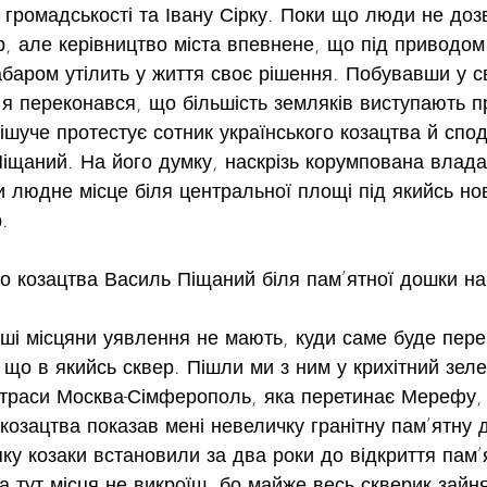
громадськості та Івану Сірку. Поки що люди не доз
ір, але керівництво міста впевнене, що під приводом 
баром утілить у життя своє рішення. Побувавши у св
я переконався, що більшість земляків виступають пр
ішуче протестує сотник українського козацтва й спо
іщаний. На його думку, наскрізь корумпована влада
 людне місце біля центральної площі під якийсь но
.
інші місцяни уявлення не мають, куди саме буде пер
, що в якийсь сквер. Пішли ми з ним у крихітний зел
 траси Москва-Сімферополь, яка перетинає Мерефу, д
 козацтва показав мені невеличку гранітну пам’ятну 
 яку козаки встановили за два роки до відкриття пам’
а тут місця не викроїш, бо майже весь скверик зайн