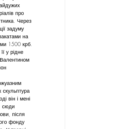
байдужих 
ріалів про 
тника. Через 
ції задуму 
лакатами на 
ими 1500 крб. 
ї у рідне 
 Валентином 
йон 
уржуазним 
ж скульптура 
ді він і мені 
і сюди 
ови, після 
кого фонду 