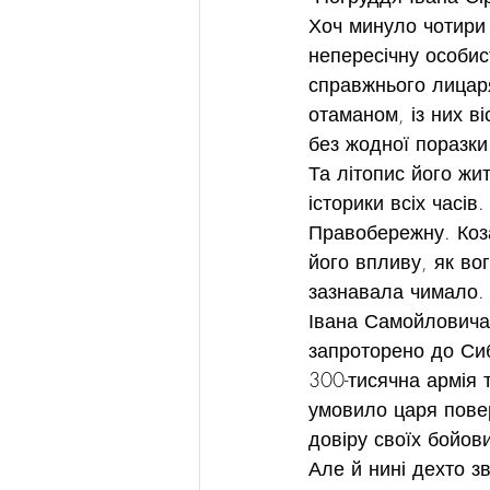
Хоч минуло чотири 
непересічну особист
справжнього лицаря
отаманом, із них в
без жодної поразки
Та літопис його жи
історики всіх часів
Правобережну. Коз
його впливу, як во
зазнавала чимало.
Івана Самойловича 
запроторено до Сиб
300-тисячна армія 
умовило царя повер
довіру своїх бойов
Але й нині дехто з