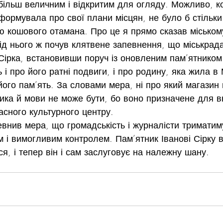
 більш величним і відкритим для огляду. Можливо, к
формувала про свої плани місцян, не було б стільки
ю кошового отамана. Про це я прямо сказав міському
Від нього ж почув клятвене запевнення, що міськрад
Сірка, встановивши поруч із оновленим пам’ятником
і про його ратні подвиги, і про родину, яка жила в 
його пам’ять. За словами мера, ні про який магазин н
ика й мови не може бути, бо воно призначене для в
часного культурного центру.
певнив мера, що громадськість і журналісти триматим
м і вимогливим контролем. Пам’ятник Іванові Сірку 
я, і тепер він і сам заслуговує на належну шану.