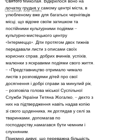
Святого Миколая. Відкрилося воно на 
початку грудня у самому центрі міста, в 
Ukrainian war letters
улюбленому вже для багатьох чернігівців 
місці, що відоме своїм затишком та 
постійними культурними подіями – 
культурно-мистецького центру 
«Інтермеццо». Діти протягом двох тижнів 
передавали листи з описами своїх 
корисних справ, добрих вчинків, успіхів, 
малюнки з яскравими подіями свого життя.
– «Представництво отримало чимало 
листів з розповідями дітей про свої 
досягнення і добрі справи за минулий рік, 
– розповіла голова міської Суспільної 
Служби України Тетяна Жогалко, – дехто з 
них на підтвердження навіть надав копію 
зі свого щоденника, як доглядав у селі за 
тваринками, допомагав по 
господарству,намагався бути чемним і 
слухняним.
Приємно дивує, що переважна більшість 