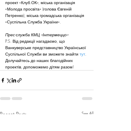
проект «Клуб.ОК», міська організація 
«Молода просвіта» (голова Євгеній 
Петренко), міська громадська організація 
«Суспільна Служба України».
Прес-служба КМЦ «Інтермеццо»
P.S. Від редакції нагадаємо, що 
Ванкуверське представництво Української 
Суспільної Служби ви зможете знайти 
тут
. 
Долучайтесь до наших благодійних 
проектів, допоможемо дітям разом!
Recent Posts
See All