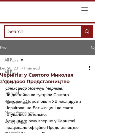
Post
All Posts
Dec 20, 2011
1 min read
All Posts
Чернігів: у Святого Миколая
з’явилося Представництво
Culture
Олександр Ясенчук (Чернігів)
Featured
Чи достойно ви зустріли Святого 
Миколая? Як розповіли УВ наші друзі з 
News Ukraine
Чернігова, на Батьківщині до свята 
News Vancouver
готувались ретельно.
Адже цього року вперше у Чернігові 
Help Ukraine
працювало офіційне Представництво 
Recreation