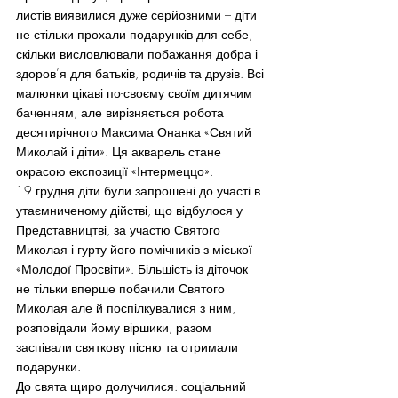
листів виявилися дуже серйозними – діти 
не стільки прохали подарунків для себе, 
скільки висловлювали побажання добра і 
здоров’я для батьків, родичів та друзів. Всі 
малюнки цікаві по-своєму своїм дитячим 
баченням, але вирізняється робота 
десятирічного Максима Онанка «Святий 
Миколай і діти». Ця акварель стане 
окрасою експозиції «Інтермеццо».
19 грудня діти були запрошені до участі в 
утаємниченому дійстві, що відбулося у 
Представництві, за участю Святого 
Миколая і гурту його помічників з міської 
«Молодої Просвіти». Більшість із діточок 
не тільки вперше побачили Святого 
Миколая але й поспілкувалися з ним, 
розповідали йому віршики, разом 
заспівали святкову пісню та отримали 
подарунки.
До свята щиро долучилися: соціальний 