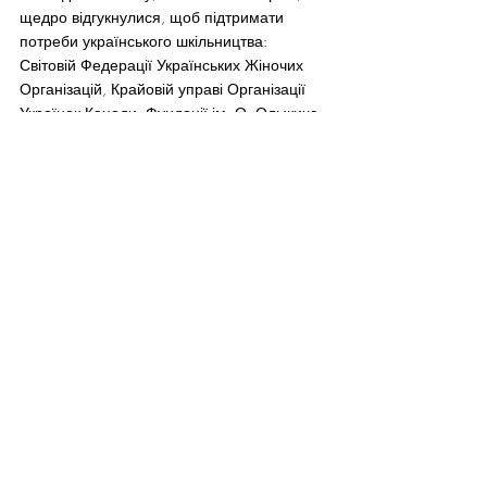
щедро відгукнулися, щоб підтримати 
потреби українського шкільництва: 
Світовій Федерації Українських Жіночих 
Організацій, Крайовій управі Організації 
Українок Канади, Фундації ім. О. Ольжича 
в Канаді, Компанії 
MEEST Corporation Inc
., 
Міжнародній організації українських 
громад 
“Четверта хвиля” 
та 
інформаційним спонсорам – Радіо 
“Пісня 
України”
 і Компанії 
ІМB+.
Організатором цього важливого для 
українського вчительства заходу став 
Методичний комітет Шкільної ради 
Торонто, основним завданням якого є 
підвищення професійної майстерності 
вчителів українських шкіл. Цей комітет 
розпочав свою працю рік тому та вже 
провів у листопаді вчительський семінар 
на тему вивчення теми Голодомору 2932-
33 рр. в українських освітніх закладах 