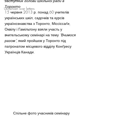
заступник голови Шкільної ради в 
Торонто
Ukrainian war letters
15 червня 2013 р. понад 60 учителів 
українських шкіл, садочків та курсів 
українознавства з Торонто, Міссіссаґи, 
Оквілу і Гамільтону взяли участь у 
вчительському семінарі на тему 
“Вчимося 
разом”, 
який пройшов у Торонто під 
патронатом місцевого відділу Конґресу 
Українців Канади.
Спільне фото учасників семінару