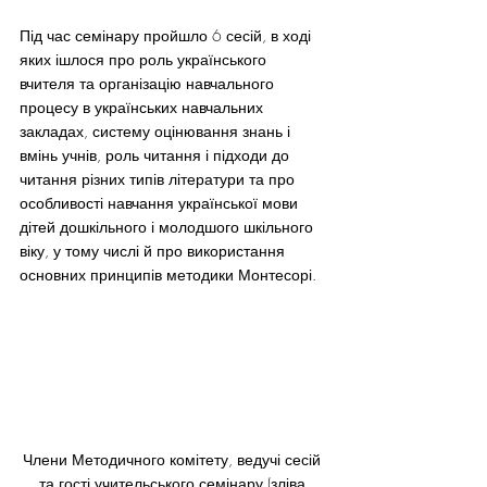
Під час семінару пройшло 6 сесій, в ході 
яких ішлося про роль українського 
вчителя та організацію навчального 
процесу в українських навчальних 
закладах, систему оцінювання знань і 
вмінь учнів, роль читання і підходи до 
читання різних типів літератури та про 
особливості навчання української мови 
дітей дошкільного і молодшого шкільного 
віку, у тому числі й про використання 
основних принципів методики Монтесорі.
Члени Методичного комітету, ведучі сесій 
та гості учительського семінару (зліва 