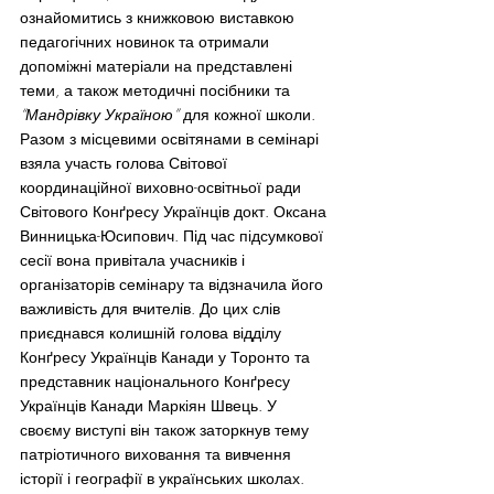
ознайомитись з книжковою виставкою 
педагогічних новинок та отримали 
допоміжні матеріали на представлені 
теми, а також методичні посібники та 
“Мандрівку Україною” 
для кожної школи.
Разом з місцевими освітянами в семінарі 
взяла участь голова Світової 
координаційної виховно-освітньої ради 
Світового Конґресу Українців докт. Оксана 
Винницька-Юсипович. Під час підсумкової 
сесії вона привітала учасників і 
організаторів семінару та відзначила його 
важливість для вчителів. До цих слів 
приєднався колишній голова відділу 
Конґресу Українців Канади у Торонто та 
представник національного Конґресу 
Українців Канади Маркіян Швець. У 
своєму виступі він також заторкнув тему 
патріотичного виховання та вивчення 
історії і географії в українських школах.