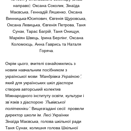
направо): Оксана Соколик, Зінаїда 
Маєвська, Геннадій Ляшенко, Оксана 
Винницька-Юсипович, Євгенія Щуровська, 
Оксана Левицька, Євгенія Петрова, Таня 
Сунак, Тарас Багрій, Таня Онищук, 
Маркіян Швець, Ірина Берлінг, Оксана 
Коломоєць, Анна Гаврись та Наталя 
Горяча.
Окрім цього, вчителі ознайомились з 
новим навчальним посібником з 
української мови 
“Мандрівка Україною”, 
який для українських шкіл діаспори 
створив авторський колектив 
Міжнародного інституту освіти, культури і 
зв’язків з діаспорою 
“Львівської 
політехніки”. 
Вищезгадані сесії 
провели 
директор школи ім. Лесі Українки 
Зінаїда Маєвська, голова шкільної ради 
Таня Сунак, колишня голова Шкільної 