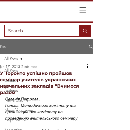
Post
All Posts
Jun 17, 2013
2 min read
All Posts
У Торонто успішно пройшов
семінар учителів українських
Culture
навчальних закладів “Вчимося
Featured
разом”
Євгенія Петрова,
News Ukraine
Голова  Методичного комітету та 
News Vancouver
організаційного комітету по 
проведенню вчительського семінару,
Help Ukraine
Recreation