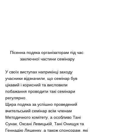
Пісенна подяка організаторам під час 
заключної частини семінару
У своїх виступах наприкінці заходу 
учасники відзначили, що семінар був 
цікавий і корисний та висловили 
побажання проводити такі семінари 
регулярно.
Щира подяка за успішно проведений 
вчительський семінар всім членам 
Методичного комітету, а особливо Тані 
Сунак, Оксані Левицькій, Тані Онищук та 
Геннадію Ляшенку, а також спонсорам, які 