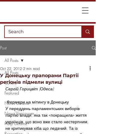
Post
All Posts
Oct 22, 2012
2 min read
All Posts
У Донецьку прапорами Партії
регіонів підмели вулиці
Culture
Сергій Горицвіт (Одеса)
Featured
 Фермери на мітингу в Донецьку
News Ukraine
У переддень парламентських виборів 
News Vancouver
партію влади, яка так «покращила» життя 
українців, що воно вже стало нестерпним, 
Help Ukraine
не критикував хіба що ледачий. Та із 
Recreation