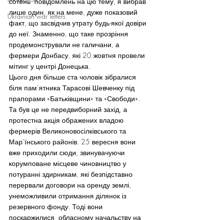
сотень  повідомлень на цю тему, я вибрав 
лише один, як на мене, дуже показовий 
Ukrainian war letters
факт, що засвідчив утрату будь-якої довіри 
до неї. Знаменно, що таке прозріння 
продемонстрували не галичани, а 
фермери Донбасу, які 20 жовтня провели 
мітинг у центрі Донецька.
Цього дня більше ста чоловік зібралися 
біля пам’ятника Тарасові Шевченку під 
прапорами «Батьківщини» та «Свободи». 
Та був це не передвиборний захід, а 
протестна акція ображених владою 
фермерів Великоновосілківського та 
Мар’їнського районів. 25 вересня вони 
вже приходили сюди, звинувачуючи 
корумповане місцеве чиновництво у 
потуранні здирникам, які безпідставно 
перервали договори на оренду землі, 
унеможливили отримання ділянок із 
резервного фонду. Тоді вони 
поскаржилися  обласному начальству на 