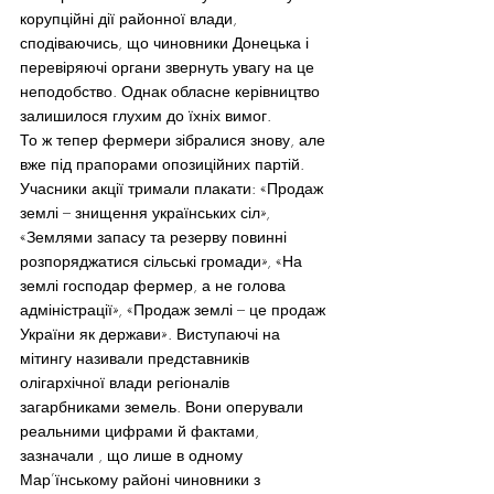
корупційні дії районної влади, 
сподіваючись, що чиновники Донецька і 
перевіряючі органи звернуть увагу на це 
неподобство. Однак обласне керівництво 
залишилося глухим до їхніх вимог.
То ж тепер фермери зібралися знову, але 
вже під прапорами опозиційних партій. 
Учасники акції тримали плакати: «Продаж 
землі – знищення українських сіл», 
«Землями запасу та резерву повинні 
розпоряджатися сільські громади», «На 
землі господар фермер, а не голова 
адміністрації», «Продаж землі – це продаж 
України як держави». Виступаючі на 
мітингу називали представників 
олігархічної влади регіоналів 
загарбниками земель. Вони оперували 
реальними цифрами й фактами, 
зазначали , що лише в одному 
Мар’їнському районі чиновники з 