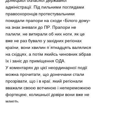
Донецької обласної державної 
адміністрації. Під пильними поглядами 
правоохоронців протестувальники 
покидали прапори на сходи «Білого дому» 
на знак зневаги до ПР. Прапори не 
палили, не витирали об них ноги, як це 
вже не раз бувало у західних регіонах 
країни, вони хвилин п’ятнадцять валялися 
на східцях, а потім якийсь чиновник зібрав 
їх і заніс до приміщення ОДА.
У коментарях до цієї неординарної події 
можна прочитати, що донеччани стали 
прозрівати, що і в краї, який регіонали 
вважали своєю вотчиною і непереможною 
фортецею, колишньої довіри вони вже не 
мають.