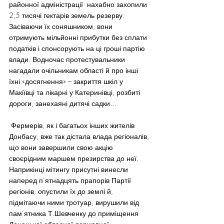
районної адміністрації  нахабно захопили 
2,5 тисячі гектарів земель резерву. 
Засіваючи їх соняшником, вони 
отримують мільйонні прибутки без сплати 
податків і спонсорують на ці гроші партію 
влади. Водночас протестувальники 
нагадали очільникам області й про інші 
їхні «досягнення» – закриття шкіл у 
Макіївці та лікарні у Катеринівці, розбиті 
дороги, занехаяні дитячі садки…
 Фермерів, як і багатьох інших жителів 
Донбасу, вже так дістала влада регіоналів, 
що вони завершили свою акцію 
своєрідним маршем презирства до неї. 
Наприкінці мітингу присутні винесли 
наперед п’ятнадцять прапорів Партії 
регіонів, опустили їх до землі й, 
підмітаючи ними тротуар, вирушили від 
пам’ятника Т.Шевченку до приміщення 