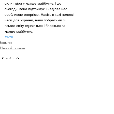
сили і віри у краще майбутнє. І до 
сьогодні вона підтримує і наділяє нас 
особливою енергією. Навіть в такі нелегкі 
часи для України, наші побратими зі 
всього світу єднаються і боряться за 
краще майбутнє.
#КУК
Featured
News Vancouver
Recent Posts
See All