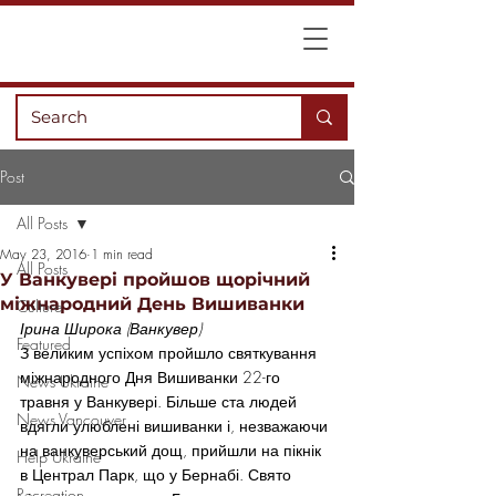
Post
All Posts
May 23, 2016
1 min read
All Posts
У Ванкувері пройшов щорічний
міжнародний День Вишиванки
Culture
Ірина Широка (Ванкувер)
Featured
З великим успіхом пройшло святкування 
міжнародного Дня Вишиванки 22-го 
News Ukraine
травня у Ванкувері. Більше ста людей 
News Vancouver
вдягли улюблені вишиванки і, незважаючи 
на ванкуверський дощ, прийшли на пікнік 
Help Ukraine
в Централ Парк, що у Бернабі. Свято 
Recreation