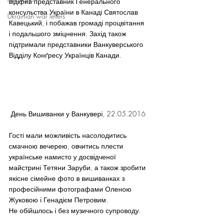
відкрив представник Генерального 
консульства України в Канаді Святослав 
Ukrainian war letters
Кавецький, і побажав громаді процвітання 
і подальшого зміцнення. Захід також 
підтримали представники Ванкуверського 
Відділу Конґресу Українців Канади.
День Вишиванки у Ванкувері, 22.05.2016
Гості мали можливість насолодитись 
смачною вечерею, овчитись плести 
українське намисто у досвідченої 
майстрині Тетяни Заруби, а також зробити 
якісне сімейне фото в вишиванках з 
професійними фотографами Оленою 
Жуковою і Генадієм Петровим.
Не обійшлось і без музичного супроводу. 