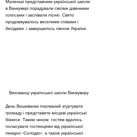
Маленькі представники української школи 
в Ванкувері порадували своїми дзвінкими 
голосами і заспівали пісню. Свято 
продовжувалось веселими співами і 
бесідами, і завершилось гімном України.
Вихованці української школи Ванкуверу
День Вишиванки поклканий згуртувати 
громаду і представити місцеві українські 
бізнеси. Таким чином, гостям вдалось 
поласувати гостинцями від української 
пекарні «Солодко», а також української 