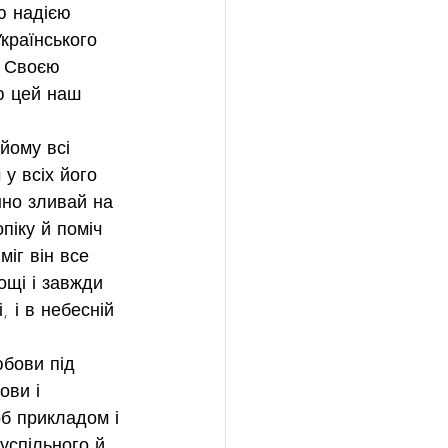
ю надією 
країнського 
в Своєю 
ю цей наш 
йому всі 
у всіх його 
но зливай на 
іку й поміч 
міг він все 
ощі і завжди 
 і в небесній 
юбови під 
ви і 
б прикладом і 
успільного й 