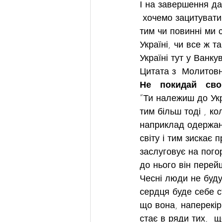
І на завершення да
 хочемо зацитуват
тим чи повинні ми 
Україні, чи все ж 
Україні тут у Ванку
Цитата з  Молитовн
Не   покидай   сво
“Ти належиш до Укр
тим більш тоді , ко
наприклад одержан
світу і тим зискає 
заслуговує на пого
до нього він перей
Чесні люди не будут
сердця буде себе с
що вона, наперекір 
стає в ряди тих,  