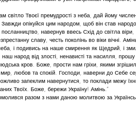
ам світло Твоєї премудрості з неба, дай йому числен
 Завжди опікуйся цим народом, щоб він став народо
посланництво, навернув ввесь Схід до світла віри, 
престанну славу, честь поколінь во віки вічні. Амін
неба, і подивись на наше смирення як Щедрий, і зми
 наш народ від злості, ненависті та насилля, прошу
дська кров. Боже, прости нам гріхи, якими згрішили
мир, любов та спокій. Господи, наверни до Себе се
ожливо запеклим навернутися, то поклади межу їхнь
аних Твоїх. Боже, бережи Україну! Амінь.”
помолився разом з нами даною молитвою за Українсь