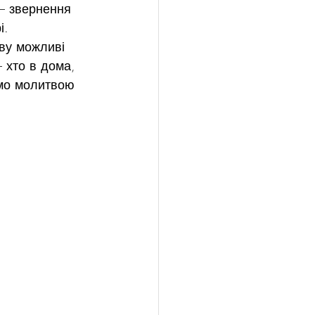
 – звернення 
і.
ову можливі 
 хто в дома, 
имо молитвою 