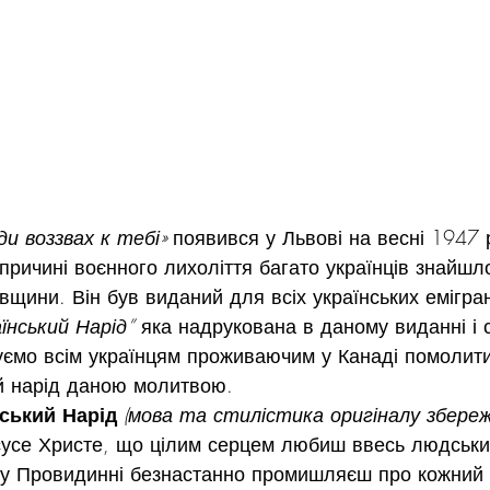
ди воззвах к тебі» 
появився у Львові на весні 1947 р
 причині воєнного лихоліття багато українців знайшл
щини. Він був виданий для всіх українських емігрант
їнський Нарід”
 яка надрукована в даному виданні і с
уємо всім українцям проживаючим у Канаді помолити
ий нарід даною молитвою.
ський Нарід 
(мова та стилістика оригіналу збереж
усе Христе, що цілим серцем любиш ввесь людський
у Провидинні безнастанно промишляєш про кожний 