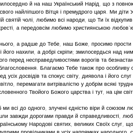
илосердно й на наш Український Нарід, що з повно
свого найліпшого Вітця і премудрого царя. Ми діти У
їй святій чолі, любимо всі народи, що Ти їх відкупи
хресті, а передовсім любимо християнською любов`
нього, а радше до Тебе, наш Боже, просимо прости 
і його нахили, а добрі скріпи; змилосердься над ним 
ого перед несправедливостями ворогів та безнастан
лагословення. Благаємо Тебе також про особливу оп
д усіх досвідів та спокус світу, диявола і його слуг 
вітло, перемагати витрівалістю у добрім всякі трудн
овенного Твойого Божого царства і тут, на цім світі,
 ми всі до одного, злучені єдністю віри й союзом л
шли завжди дорогами правди й справедливості, любо
раїнському Народові святих, великих Своїх слуг, що
удрими провідниками в усіх напрямках народного, с