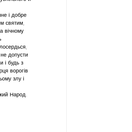
не і добре 
м святим, 
а вічному 
ь
лосердься, 
 не допусти 
 і будь з 
рця ворогів 
ому злу і 
кий Народ.