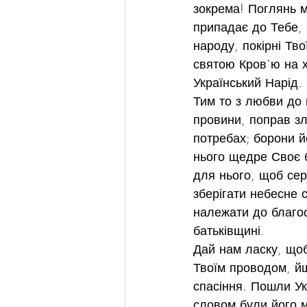
зокрема! Поглянь м
припадає до Тебе, 
народу, покірні Тво
святою Кров`ю на 
Український Нарід.
Тим то з любви до 
провини, поправ зл
потребах; борони й
нього щедре Своє б
для нього, щоб сере
зберігати небесне с
належати до благосл
батьківщині.
Дай нам ласку, щоб
Твоїм проводом, й
спасіння. Пошли Ук
словом були його м