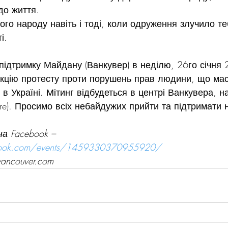
до життя.
ого народу навіть і тоді, коли одруження злучило т
і.
підтримку Майдану (Ванкувер) в неділю, 26го січня 
акцію протесту проти порушень прав людини, що ма
в Україні. Мітинг відбудеться в центрі Ванкувера, на
uare). Просимо всіх небайдужих прийти та підтримати 
на Facebook –
book.com/events/1459330370955920/
nvancouver.com