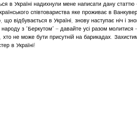
ться в Україні надихнули мене написати дану статтю
країнського співтовариства яке проживає в Ванкувер
о, що відбувається в Україні, знову наступає ніч і зн
 народу з “Беркутом” – давайте усі разом молитися –
, хто не може бути присутній на барикадах. Захист
тер в Україні!