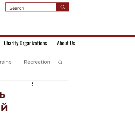
Charity Organizations
About Us
raine
Recreation
ь
ий