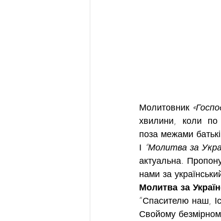
Молитовник 
«Госпо
хвилини,  коли  по
поза межами батьків
І 
“Молитва за Укра
актуальна. Пропон
нами за українськ
Молитва за Україн
“Спасителю наш, Іс
Свойому безмірном