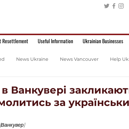
t Resettlement
Useful Information
Ukrainian Businesses
ed
News Ukraine
News Vancouver
Help Uk
 в Ванкувері закликают
молитись за українськ
(Ванкувер)