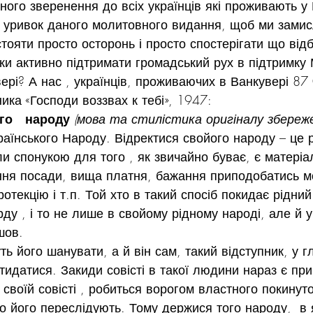
ного зверенення до всіх українців які проживають у 
и уривок даного молитовного видання, щоб ми замис
стояти просто осторонь і просто спостерігати що від
таки активно підтримати громадський рух в підтримку
вері? А нас , українців, проживаючих в Ванкувері 87
ика «Господи воззвах к тебі», 1947:
го   народу 
(мова та стилістика оригіналу збереже
аїнського Народу. Відректися свойого народу – це р
ли спонукою для того , як звичайно буває, є матеріа
ня посади, вища платня, бажання приподобатись м
протекцію і т.п. Той хто в такий спосіб покидає рідний
рду , і то не лише в свойому рідному народі, але й у
шов.
ь його шанувати, а й він сам, такий відступник, у г
тидатися. Закиди совісті в такої людини нараз є при
своїй совісті , робиться ворогом властного покинуто
що його переслідують. Тому держися того народу,  в