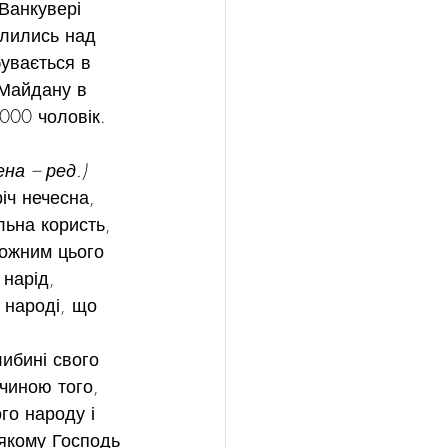
Ванкувері 
лились над 
бувається в 
 Майдану в 
 000 чоловік.
на – ред.)
іч нечесна, 
льна користь, 
ожним цього 
 нарід, 
 народі, що 
либині свого 
чиною того, 
го народу і 
 якому Господь 