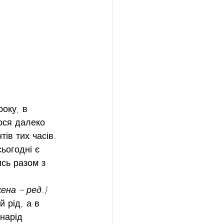
оку, в 
ося далеко 
ів тих часів. 
ьогодні є 
сь разом з 
ена – ред.)
 рід, а в 
нарід 