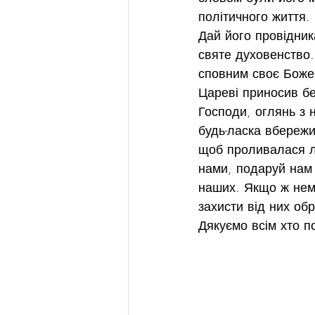
політичного життя.
Дай його провідник
святе духовенство.
сповним своє Боже 
Цареві приносив без
Господи, оглянь з 
будь-ласка вбережи
щоб проливалася лю
нами, подаруй нам 
наших. Якщо ж нем
захисти від них обр
Дякуємо всім хто 