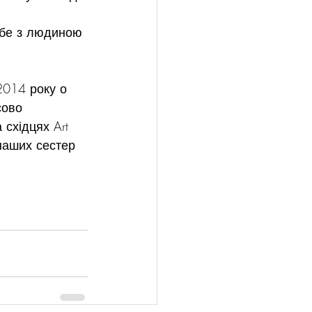
ебе з людиною 
2014 року о 
сово 
 східцях Art 
наших сестер 