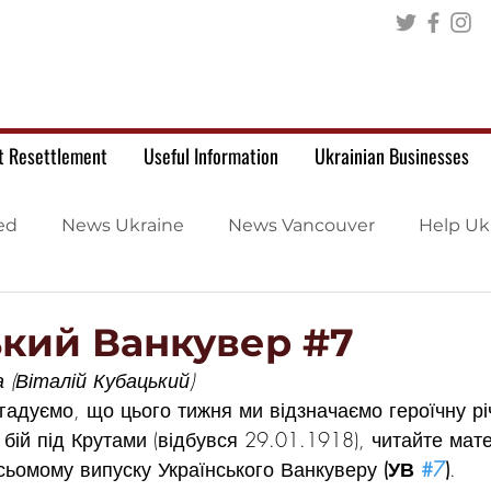
t Resettlement
Useful Information
Ukrainian Businesses
ed
News Ukraine
News Vancouver
Help Uk
ький Ванкувер #7
 (Віталій Кубацький)
агадуємо, що цього тижня ми відзначаємо героїчну р
 – бій під Крутами (відбувся 29.01.1918), читайте ма
у сьомому випуску Українського Ванкуверу 
(УВ 
#7
)
.