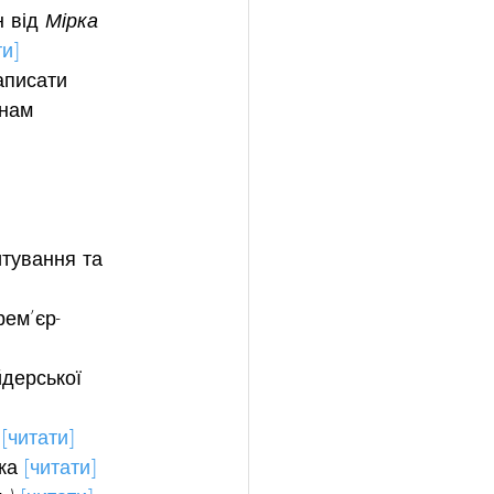
 від 
Мірка 
ти]
аписати 
 нам 
итування та 
рем’єр-
йдерської 
 
[читати]
ка 
[читати]