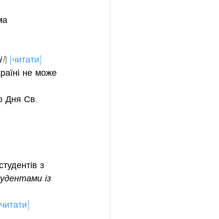
ма 
і!
) 
[читати]
країні не може 
о Дня Св. 
тудентів з 
удентами із 
[читати]