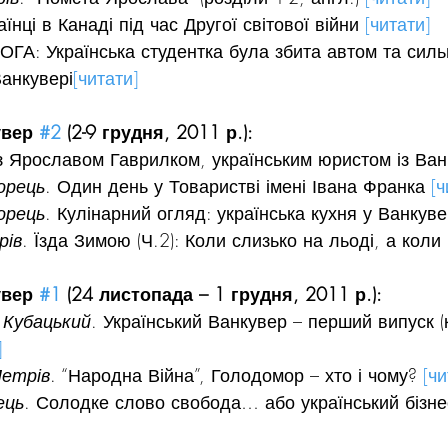
аїнці в Канаді під час Другої світової війни 
[читати]
: Українська студентка була збита автом та силь
анкувері
[читати]
вер 
#2
 (2-9 грудня, 2011 р.):
з Ярославом Гаврилком, українським юристом із Ван
орець
. Один день у Товаристві імені Івана Франка 
[ч
орець
. Кулінарний огляд: українська кухня у Ванкуве
рів
. Їзда Зимою (Ч.2): Коли слизько на льоді, а коли н
вер 
#1
 (24 листопада – 1 грудня, 2011 р.):
 Кубацький
. Український Ванкувер – перший випуск (
]
Петрів
. “Народна Війна”, Голодомор – хто і чому? 
[чи
ець
. Солодке слово свобода… або український бізне