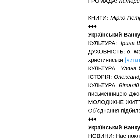
ГРОМАДА: 
Катерин
КНИГИ:
 Мірко Пет
♦♦♦
Український Ванку
КУЛЬТУРА:  
Ірина 
ДУХОВНІСТЬ: 
о. М
християнськи 
[чита
КУЛЬТУРА:  
Уляна 
ІСТОРІЯ: 
Олександ
КУЛЬТУРА: 
Віталій
письменницею Джо
МОЛОДІЖНЕ ЖИТТ
Об’єднання підбило
♦♦♦
Український Ванку
НОВИНИ: Нас покли