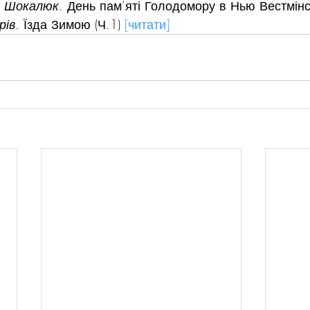
я Шокалюк
. День пам’яті Голодомору в Нью Вестмінс
рів
. Їзда Зимою (Ч.1) 
[читати]