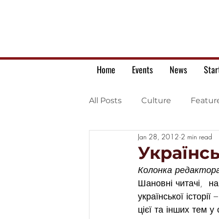
Home
Events
News
Star
All Posts
Culture
Featur
Jan 28, 2012
2 min read
Ukrainian war letters
Українс
Колонка редактора
Шановні читачі,  н
української історії
цієї та інших тем 