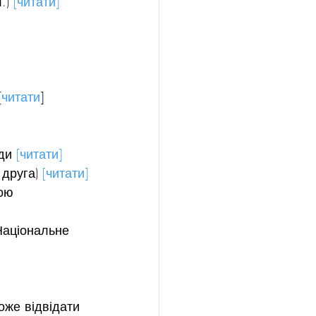
.) 
[читати]
[
читати
]
ди 
[читати]
 друга) 
[читати]
ою 
Національне 
же відвідати 