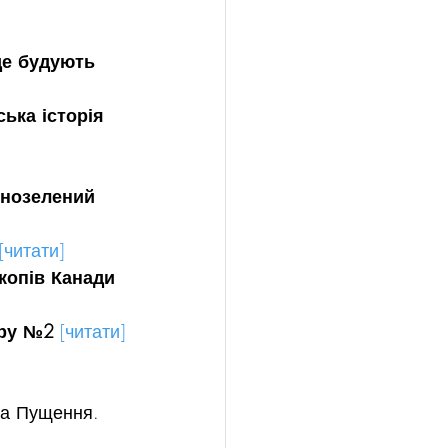
де будують 
ька історія 
чнозелений 
[читати]
копів Канади
ору №2
[читати]
та Пущення.