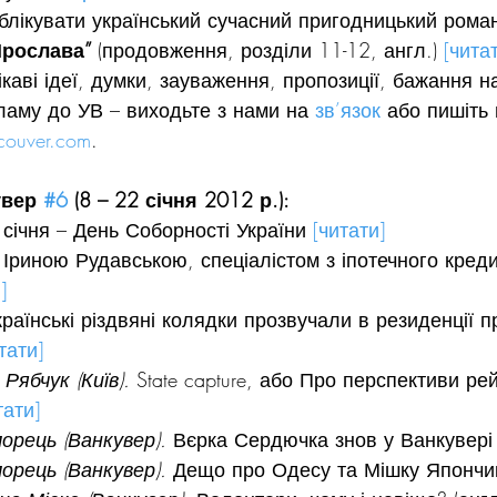
лікувати український сучасний пригодницький роман
Ярослава” 
(продовження, розділи 11-12, англ.) 
[чита
ікаві ідеї, думки, зауваження, пропозиції, бажання н
ламу до УВ – виходьте з нами на 
зв’язок
 або пишіть
couver.com
.
вер 
#6
 (8 – 22 січня 2012 р.):
ічня – День Соборності України 
[читати]
 Іриною Рудавською, спеціалістом з іпотечного кред
]
країнські різдвяні колядки прозвучали в резиденції п
тати]
Рябчук (Київ).
 State capture, або Про перспективи ре
тати]
орець (Ванкувер).
 Вєрка Сердючка знов у Ванкувері
орець (Ванкувер).
 Дещо про Одесу та Мішку Япончи