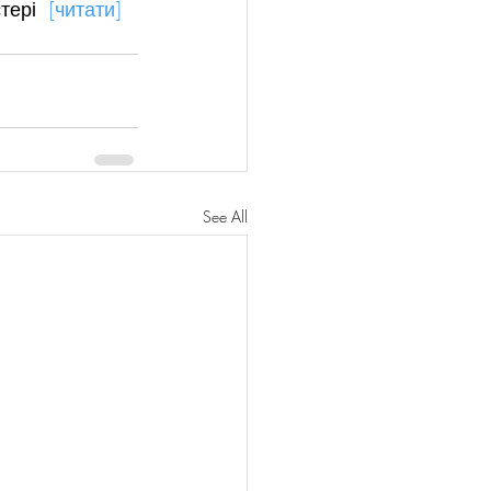
тері  
[читати]
See All