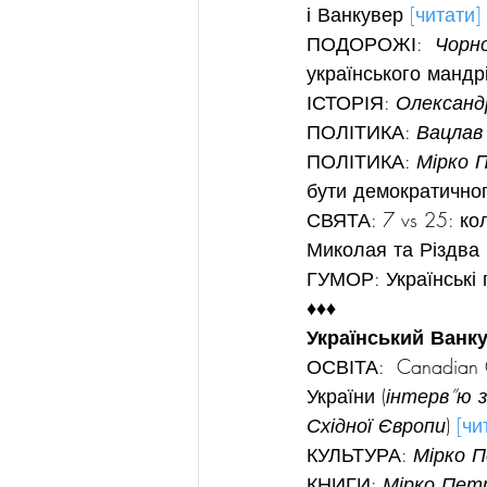
і Ванкувер 
[читати]
ПОДОРОЖІ:  
Чорн
українського мандрі
ІСТОРІЯ: 
Олександ
ПОЛІТИКА: 
Вацлав
ПОЛІТИКА: 
Мірко 
бути демократичного
СВЯТА: 7 vs 25: кол
Миколая та Різдва 
ГУМОР: Українські 
♦♦♦
Український Ванку
ОСВІТА:  Canadian 
України (
інтерв”ю 
Східної Європи
) 
[чи
КУЛЬТУРА: 
Мірко П
КНИГИ: 
Мірко Петр