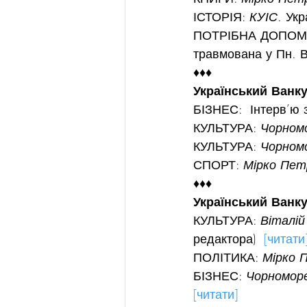
ІСТОРІЯ: 
КУІС
. Укр
ПОТРІБНА ДОПОМОГА
травмована у Пн. В
♦♦♦
Український Ванку
БІЗНЕС:  Інтерв’ю 
КУЛЬТУРА: 
Чорном
КУЛЬТУРА: 
Чорном
СПОРТ: 
Мірко Пет
♦♦♦
Український Ванку
КУЛЬТУРА: 
Віталій
редактора)  
[читати
ПОЛІТИКА: 
Мірко 
БІЗНЕС: 
Чорномор
[читати]