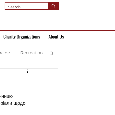
Charity Organizations
About Us
raine
Recreation
ічницю 
теріали щодо 