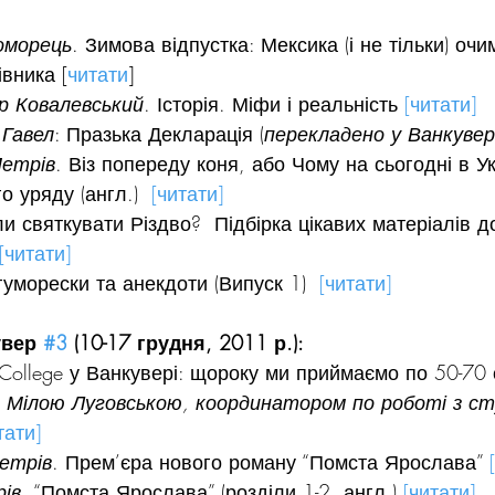
оморець
. Зимова відпустка: Мексика (і не тільки) очи
вника [
читати
]
р Ковалевський
. Історія. Міфи і реальність 
[читати]
 Гавел
: Празька Декларація (
перекладено у Ванкувер
Петрів
. Віз попереду коня, або Чому на сьогодні в У
 уряду (англ.)  
[читати]
и святкувати Різдво?  Підбірка цікавих матеріалів д
[читати]
гуморески та анекдоти (Випуск 1)  
[читати]
вер 
#3
 (10-17 грудня, 2011 р.):
College у Ванкувері: щороку ми приймаємо по 50-70 с
з Мілою Луговською, координатором по роботі з ст
тати]
етрів
. Прем’єра нового роману “Помста Ярослава” 
ів
. “Помста Ярослава” (розділи 1-2, англ.) 
[читати]