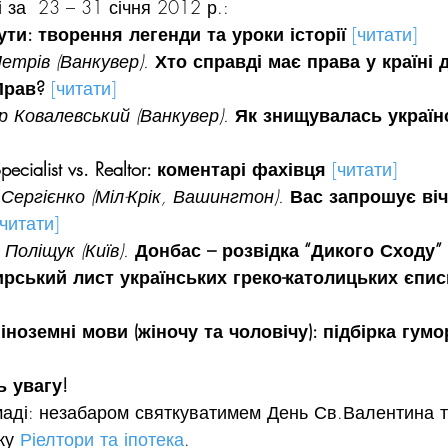
 за  23 – 31 січня 2012 р.:
ути: творення легенди та уроки історії 
[читати]
етрів (Ванкувер). 
Хто справді має права у країні 
рав? 
[читати]
 Ковалевський (Ванкувер).
Як знищувалась українс
pecialist vs. Realtor: коментарі фахівця
[читати]
Сергієнко (Міл-Крік, Вашингтон). 
Вас запрошує ві
[читати]
Поліщук (Київ). 
Донбас – розвідка “Дикого Сходу” 
рський лист українських греко-католицьких єпис
іноземні мови (жіночу та чоловічу): підбірка гум
ь увагу!
маді: незабаром святкуватимем День Св.Валентина 
ку 
Ріелтори та іпотека
.