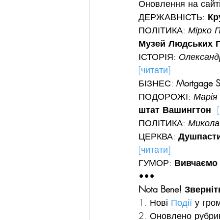
Оновлення на сайті
ДЕРЖАВНІСТЬ: 
Кр
ПОЛІТИКА: 
Мірко П
Музей Людських П
ІСТОРІЯ: 
Олександр
[читати]
БІЗНЕС: 
Mortgage S
ПОДОРОЖІ: 
Марія 
штат Вашингтон  
ПОЛІТИКА: 
Микола 
ЦЕРКВА: 
Душпасти
[читати]
ГУМОР: 
Вивчаємо 
•••
Nota Bene! Зверніт
1. Нові 
Події
 у гро
2. Оновлено рубри