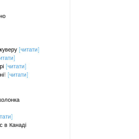
но 
куверу 
[читати]
итати]
рі 
[читати]
і! 
[читати]
колонка 
тати]
с в Канаді