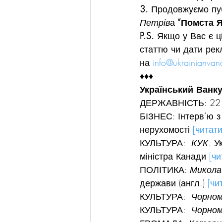
3. 
Продовжуємо пуб
Петрів
а
 ”Помста 
P.S.
 Якщо у Вас є ц
статтю чи дати рек
на 
info@ukrainianvan
♦♦♦
Український Ванку
ДЕРЖАВНІСТЬ: 22 с
БІЗНЕС: Інтерв’ю з
нерухомості 
[читати
КУЛЬТУРА:  
КУК.
 У
міністра Канади 
[чи
ПОЛІТИКА: 
Микола 
держави (англ.) 
[чи
КУЛЬТУРА:  
Чорном
КУЛЬТУРА:  
Чорном