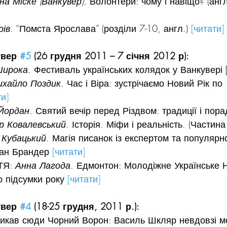
а Міске (Ванкувер)
. Волонтери: чому і навіщо? (англ
рів
. “Помста Ярослава” (розділи 7-10, англ.) 
[читати]
вер 
#5
 (26 грудня 2011 – 7 січня 2012 р):
Широка
. Фестиваль українських колядок у Ванкувері 
ихайло Поздик
. Час і Віра: зустрічаємо Новий Рік по 
ти]
Йордан.
 Святий вечір перед Різдвом: традиції і пора
р Ковалевський
. Історія. Міфи і реальність. (Частина
 Кубацький
. Магія писанок із експертом та популярн
ан Брандер 
[читати]
Я: 
Анна Лагода
. Едмонтон: Молодіжне Українське 
 підсумки року 
[читати]
вер 
#4
 (18-25 грудня, 2011 р.):
кав сюди Чорний Ворон: Василь Шкляр невдовзі мо