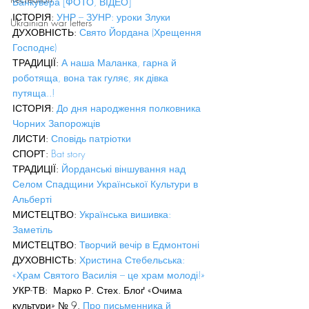
Ванкувера [ФОТО, ВІДЕО]
ІСТОРІЯ: 
УНР – ЗУНР: уроки Злуки
Ukrainian war letters
ДУХОВНІСТЬ: 
Свято Йордана (Хрещення 
Господнє)
ТРАДИЦІЇ: 
А наша Маланка, гарна й 
роботяща, вона так гуляє, як дівка 
путяща..!
ІСТОРІЯ: 
До дня народження полковника 
Чорних Запорожців
ЛИСТИ: 
Сповідь патріотки
СПОРТ: 
Bat story
ТРАДИЦІЇ: 
Йорданські віншування над 
Селом Спадщини Української Культури в 
Альберті
МИСТЕЦТВО: 
Українська вишивка: 
Заметіль
МИСТЕЦТВО: 
Творчий вечір в Едмонтоні
ДУХОВНІСТЬ: 
Христина Стебельська: 
«Храм Святого Василія – це храм молоді!»
УКР-ТВ:  Марко Р. Стех. Блоґ «Очима 
культури» № 9. 
Про письменника й 