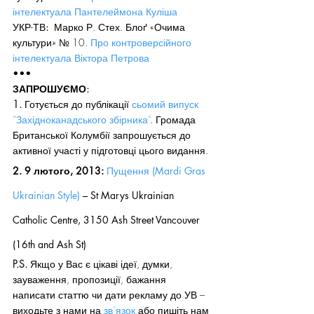
інтелектуала Пантелеймона Куліша
УКР-ТВ
:  
Марко Р. Стех. Блоґ «Очима 
культури» № 10.
 Про контроверсійного 
інтелектуала Віктора Петрова
•••
ЗАПРОШУЄМО:
1. 
Готується до публікації 
сьомий випуск 
“Західноканадського збірника”
. Громада 
Британської Колумбії запрошується до 
активної участі у підготовці цього видання.
2. 9 лютого, 2013:
 Пущення (Mardi Gras 
Ukrainian Style)
 – St Marys Ukrainian 
Catholic Centre, 3150 Ash Street Vancouver 
(16th and Ash St)
P.S. 
Якщо у Вас є цікаві ідеї, думки, 
зауваження, пропозиції, бажання 
написати статтю чи дати рекламу до УВ – 
виходьте з нами на 
зв’язок
 або пишіть нам 