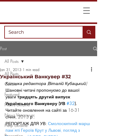
Post
All Posts
Jan 31, 2013
1 min read
All Posts
Український Ванкувер #32
Колонка редактора (Віталій Кубацький)
Culture
Шановні читачі пропонуємо до вашої 
Featured
уваги
 тридцять другий випуск 
Українського Ванкуверу (УВ 
#32
).
News Ukraine
Читайте оновлення на сайті за 16-31 
News Vancouver
січня, 2013 р.:
РЕПОРТАЖ ДЛЯ УВ: 
Смолоскипний марш 
Help Ukraine
пам’яті Героїв Крут у Львові, погляд з 
Recreation