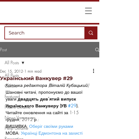
Post
All Posts
Dec 15, 2012
1 min read
All Posts
Український Ванкувер #29
Колонка редактора (Віталій Кубацький)
Culture
Шановні читачі, пропонуємо до вашої 
Featured
уваги
 двадцять дев’ятий випуск 
Українського Ванкуверу (УВ 
#29
).
News Ukraine
Читайте оновлення на сайті за 1-15 
News Vancouver
грудня, 2012 р.:
ВИШИВКА: 
Оберіг своїми руками
Help Ukraine
МОВА: 
Українці Едмонтона на захисті 
Recreation