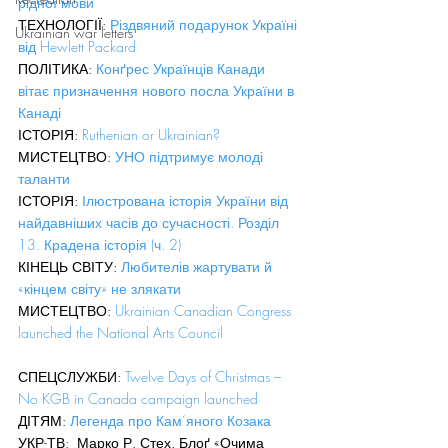
рідної мови
ТЕХНОЛОГІЇ: 
Різдвяний подарунок Україні 
Ukrainian war letters
від Hewlett Packard
ПОЛІТИКА: 
Конґрес Українців Канади 
вітає призначення нового посла України в 
Канаді
ІСТОРІЯ: 
Ruthenian or Ukrainian?
МИСТЕЦТВО: 
УНО підтримує молоді 
таланти
ІСТОРІЯ: 
Ілюстрована історія України від 
найдавніших часів до сучасності. Розділ 
13. Крадена історія (ч. 2)
КІНЕЦЬ СВІТУ: 
Любителів жартувати й 
«кінцем світу» не злякати
МИСТЕЦТВО: 
Ukrainian Canadian Congress 
launched the National Arts Council
СПЕЦСЛУЖБИ: 
Twelve Days of Christmas – 
No KGB in Canada campaign launched
ДІТЯМ: 
Легенда про Кам’яного Козака
УКР-ТВ:  Марко Р. Стех. Блоґ «Очима 