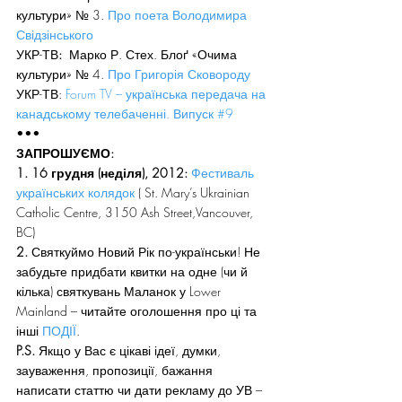
культури» № 3. 
Про поета Володимира 
Свідзінського
УКР-ТВ
:  
Марко Р. Стех. Блоґ «Очима 
культури» № 4. 
Про Григорія Сковороду
УКР-ТВ: 
Forum TV – українська передача на 
канадському телебаченні. Випуск #9
•••
ЗАПРОШУЄМО:
1. 16 грудня (неділя), 2012: 
Фестиваль 
українських колядок
 ( St. Mary’s Ukrainian 
Catholic Centre, 3150 Ash Street,Vancouver, 
BC)
2.
 Святкуймо Новий Рік по-українськи! Не 
забудьте придбати квитки на одне (чи й 
кілька) святкувань Маланок у Lower 
Mainland – читайте оголошення про ці та 
інші 
ПОДІЇ
.
P.S. 
Якщо у Вас є цікаві ідеї, думки, 
зауваження, пропозиції, бажання 
написати статтю чи дати рекламу до УВ – 