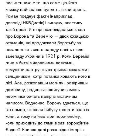
письменника є те, що саме цю його 
книжку найчастіше цуплять із книгарень.
Роман поєднує факти (наприклад, 
доповіді НКВДистів) і вигадку, властиву 
такій прозі. У творі розповідається казка 
про Ворона та Веремію — двох козацьких 
отаманів, які продовжили боротьбу за 
незалежність свого народу навіть після 
занепаду України в 1921 р. Коли Веремій 
гине в битві з червоними вояками, 
комуністи пантрують за трьома козаками і 
священиком, котрі потайки ховають його в 
лісі. Але, розкопавши могилу і розкривши 
домовину, радянські шпигуни замість 
небіжчика бачать папір із містичним 
написом. Водночас, Ворону здається, що 
він помер, як після вибуху гранати впав із 
коня, а тому не йме віри побаченому, 
коли приходить до тями в хаті ворожбитки 
Євдосії. Книжка далі розповідає історію 