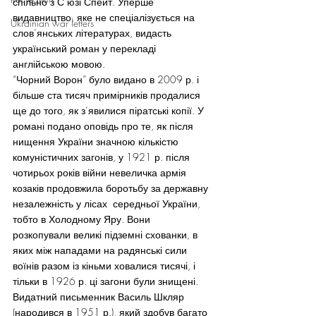
спільно з С’юзі Спейт. Уперше 
видавництво, яке не спеціалізується на 
Ukrainian war letters
слов’янських літературах, видасть 
український роман у перекладі 
англійською мовою.
“Чорний Ворон” було видано в 2009 р. і 
більше ста тисяч примірників продалися 
ще до того, як з’явилися піратські копії. У 
романі подано оповідь про те, як після 
нищення України значною кількістю 
комуністичних загонів, у 1921 р. після 
чотирьох років війни невеличка армія 
козаків продовжила боротьбу за державну 
незалежність у лісах  середньої України, 
тобто в Холодному Яру. Вони 
розкопували великі підземні схованки, в 
яких між нападами на радянські сили 
воїнів разом із кіньми ховалися тисячі, і 
тільки в 1926 р. ці загони були знищені.
Видатний письменник Василь Шкляр 
(народився в 1951 р.), який здобув багато 