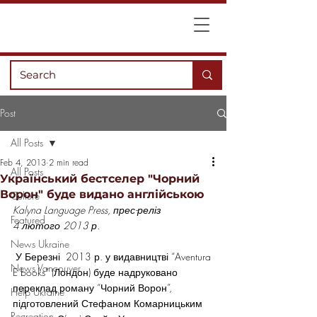
Post
All Posts
Feb 4, 2013
2 min read
All Posts
Український бестселер "Чорний
Ворон" буде видано англійською
Culture
Kalyna Language Press, прес-реліз
Featured
4 лютого 2013 р.
News Ukraine
 У Березні  2013 р. у видавництві “Aventura 
News Vancouver
E books” (Лондон) буде надруковано 
переклад роману “Чорний Ворон”, 
Help Ukraine
підготовлений Стефаном Комарницьким 
Recreation