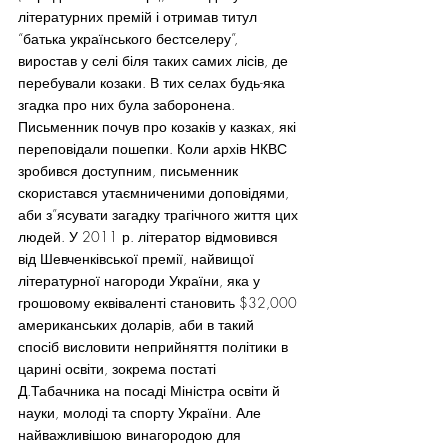
літературних премій і отримав титул 
“батька українського бестселеру”, 
виростав у селі біля таких самих лісів, де 
перебували козаки. В тих селах будь-яка 
згадка про них була заборонена.
Письменник почув про козаків у казках, які 
переповідали пошепки. Коли архів НКВС 
зробився доступним, письменник 
скористався утаємниченими доповідями, 
аби з”ясувати загадку трагічного життя цих 
людей. У 2011 р. літератор відмовився 
від Шевченківської премії, найвищої 
літературної нагороди України, яка у 
грошовому еквіваленті становить $32,000 
американських доларів, аби в такий 
спосіб висловити неприйняття політики в 
царині освіти, зокрема постаті 
Д.Табачника на посаді Міністра освіти й 
науки, молоді та спорту України. Але 
найважливішою винагородою для 