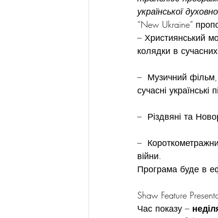
української духовн
“New Ukraine” проп
– Християнський мол
колядки в сучасних
–  Музичний фільм,
сучасні українські пі
–  Різдвяні та Новор
–  Короткометражни
війни.
Програма буде в ефі
Shaw Feature Presenta
Час показу – 
неділ