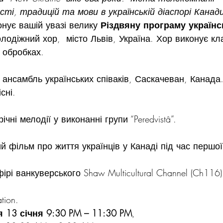
ості, традицій та мови в українській діаспорі Канад
онує вашій увазі велику 
Різдвяну програму україн
одіжний хор,  місто Львів, Україна. Хор виконує клас
 обробках.
 ансамбль українських співаків, Саскачеван, Канада.
сні.
ічні мелодії у виконанні групи “Peredvistâ”.
й фільм про життя українців у Канаді під час першої 
рі ванкуверського Shaw Multicultural Channel (Ch116
tion.
я 13 січня 9:30 PM – 11:30 PM
,