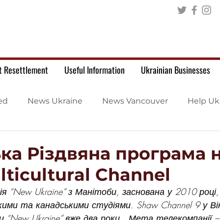
t Resettlement
Useful Information
Ukrainian Businesses
ed
News Ukraine
News Vancouver
Help Uk
ка Різдвяна програма 
ticultural Channel
 “New Ukraine” з Манітоби, заснована у 2010 році,
ими та канадськими студіями. Shaw Channel 9 у Він
 “New Ukraine” вже два роки.  Мета телекомпанії –