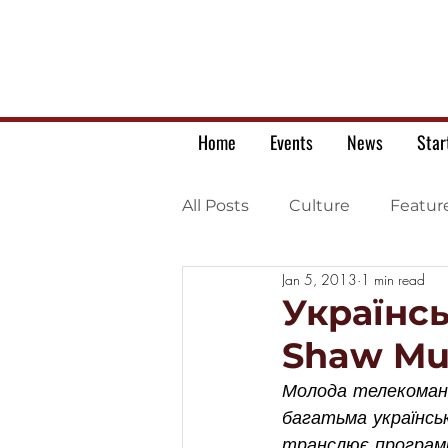
Home
Events
News
Star
All Posts
Culture
Featur
Jan 5, 2013
1 min read
Ukrainian war letters
Українсь
Shaw Mul
Молода телекоманія
багатьма українськ
транслює програми