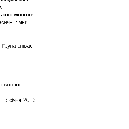
и.
ською мовою:
ичні гімни і 
 Група співає 
світової 
) 13 січня 2013