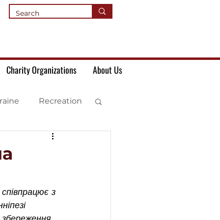
Charity Organizations
About Us
raine
Recreation
на
 співпрацює з 
ніпезі 
 збереження 