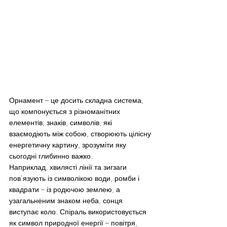
Орнамент – це досить складна система, 
що компонується з різноманітних 
елементів, знаків, символів, які 
взаємодіють між собою, створюють цілісну 
енергетичну картину, зрозуміти яку 
сьогодні глибинно важко.
Наприклад, хвилясті лінії та зигзаги 
пов’язують із символікою води, ромби і 
квадрати – із родючою землею, а 
узагальненим знаком неба, сонця 
виступає коло. Спіраль використовується 
як символ природної енергії – повітря, 