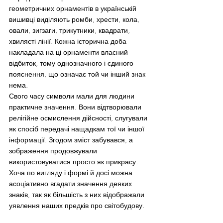
геометричних орнаментів в українській 
вишивці виділяють ромби, хрести, кола, 
овали, зигзаги, трикутники, квадрати, 
хвилясті лінії. Кожна історична доба 
накладала на ці орнаменти власний 
відбиток, тому однозначного і єдиного 
пояснення, що означає той чи інший знак 
нема.
Свого часу символи мали для людини 
практичне значення. Вони відтворювали 
релігійне осмислення дійсності, слугували 
як спосіб передачі нащадкам тої чи іншої 
інформації. Згодом зміст забувався, а 
зображення продовжували 
використовуватися просто як прикрасу. 
Хоча по вигляду і формі й досі можна 
асоціативно вгадати значення деяких 
знаків, так як більшість з них відображали 
уявлення наших предків про світобудову.