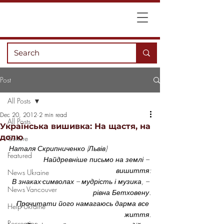
Post
All Posts
Dec 20, 2012
2 min read
All Posts
Українська вишивка: На щастя, на
долю
Culture
Наталя Скрипниченко (Львів)
Featured
Найдревніше письмо на землі – 
вишиття:
News Ukraine
 В знаках-символах – мудрість і музика, – 
News Vancouver
рівна Бетховену.
 Прочитати його намагаюсь дарма все 
Help Ukraine
життя.
Recreation