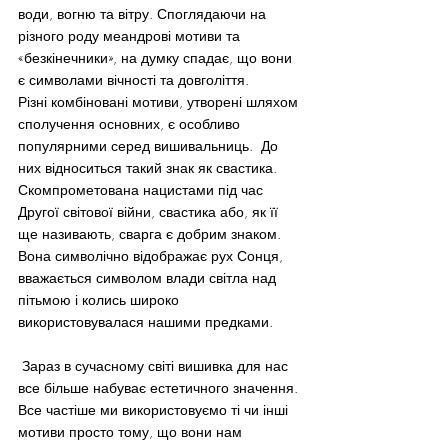
води, вогню та вітру. Споглядаючи на 
різного роду меандрові мотиви та 
«безкінечники», на думку спадає, що вони 
є символами вічності та довголіття.
Різні комбіновані мотиви, утворені шляхом 
сполучення основних, є особливо 
популярними серед вишивальниць.  До 
них відноситься такий знак як свастика.  
Скомпрометована нацистами під час 
Другої світової війни, свастика або, як її 
ще називають, сварга є добрим знаком. 
Вона символічно відображає рух Сонця, 
вважається символом влади світла над 
пітьмою і колись широко 
використовувалася нашими предками.
 Зараз в сучасному світі вишивка для нас 
все більше набуває естетичного значення. 
Все частіше ми використовуємо ті чи інші 
мотиви просто тому, що вони нам 