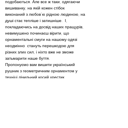
подобаються. Але все ж таки, одягаючи 
вишиванку, на якій кожен стібок 
виконаний з любов’ю рідною людиною, на 
душі стає тепліше і затишніше.  І, 
покладаючись на досвід наших пращурів, 
невимушено починаєш вірити, що  
орнаментальні смуги на нашому одязі 
неодмінно  стануть перешкодою для 
різних злих сил, і ніхто вже не зможе 
затьмарити наше буття.
Пропонуємо вам вишити український 
рушник з геометричним орнаментом у 
техніці лічильний косий хрестик.
Кольори ниток ДМС: червоні -321, чорні – 
310.
ВІД РЕДАКЦІЇ: дізнатись більше про 
автора та познайомитись із її 
попередніми дописами на тему 
української вишивки можна у нашій 
попередній статті
. 