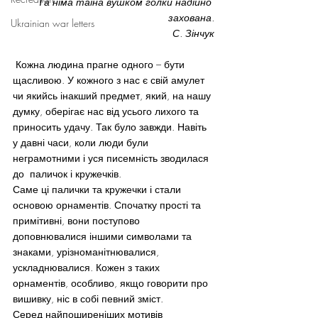
 Та німа таїна вушком голки надійно 
захована.
Ukrainian war letters
С. Зінчук
 Кожна людина прагне одного – бути 
щасливою. У кожного з нас є свій амулет 
чи якийсь інакший предмет, який, на нашу 
думку, оберігає нас від усього лихого та 
приносить удачу. Так було завжди. Навіть 
у давні часи, коли люди були 
неграмотними і уся писемність зводилася 
до  паличок і кружечків.
Саме ці палички та кружечки і стали 
основою орнаментів. Спочатку прості та 
примітивні, вони поступово 
доповнювалися іншими символами та 
знаками, урізноманітнювалися, 
ускладнювалися. Кожен з таких 
орнаментів, особливо, якщо говорити про 
вишивку, ніс в собі певний зміст.
Серед найпоширеніших мотивів 