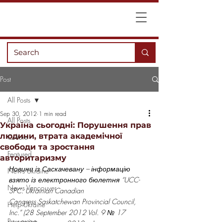
Post
All Posts
Sep 30, 2012
1 min read
All Posts
Україна сьогодні: Порушення прав
людини, втрата академічної
Culture
свободи та зростання
Featured
авторитаризму
Новини із Саскачевану – інформацію 
News Ukraine
взято із електронного бюлетня “UCC-
News Vancouver
SPC: Ukrainian Canadian 
Congress Saskatchewan Provincial Council, 
Help Ukraine
Inc.” (28 September 2012 Vol. 9 № 17 
Recreation