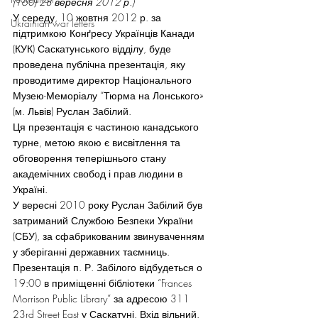
(160) 28 вересня 2012 р.)
У середу, 10 жовтня 2012 р. за 
Ukrainian war letters
підтримкою Конґресу Українців Канади 
(КУК) Саскатунського відділу, буде 
проведена публічна презентація, яку 
проводитиме директор Національного 
Музею-Меморіалу “Тюрма на Лонського» 
(м. Львів) Руслан Забілий.
Ця презентація є частиною канадського 
турне, метою якою є висвітлення та 
обговорення теперішнього стану 
академічних свобод і прав людини в 
Україні.
У вересні 2010 року Руслан Забілий був 
затриманий Службою Безпеки України 
(СБУ), за сфабрикованим звинуваченням 
у зберіганні державних таємниць.
Презентація п. Р. Забілого відбудеться о 
19:00 в приміщенні бібліотеки “Frances 
Morrison Public Library” за адресою 311 
23rd Street East у Саскатуні. Вхід вільний. 