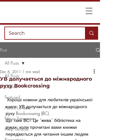
Post
All Posts
Dec 6, 2011
1 min read
All Posts
УВ долучається до міжнародного
руху Bookcrossing
Culture
Featured
 Хороші новини для любителів української 
книги. УВ долучається до міжнародного 
News Ukraine
руху Bookcrossing (BC).
News Vancouver
Що таке ВС? Це “жива” бібліотека на 
руках, коли прочитані вами книжки 
Help Ukraine
передаються для читання іншим людям 
Recreation