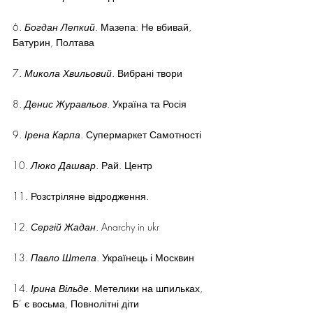
6. 
Богдан Лепкий
. Мазепа: Не вбивай, 
Батурин, Полтава
7. 
Микола Хвильовий
. Вибрані твори
8. 
Денис Журавльов
. Україна та Росія
9. 
Ірена Карпа
. Супермаркет Самотності
10. 
Люко Дашвар
. Рай. Центр
11. Розстріляне відродження
.
12. 
Сергій Жадан
. Anarchy in ukr
13. 
Павло Штепа
. Українець і Москвин
14. 
Ірина Вільде
. Метелики на шпильках, 
Б’ є восьма, Повнолітні діти