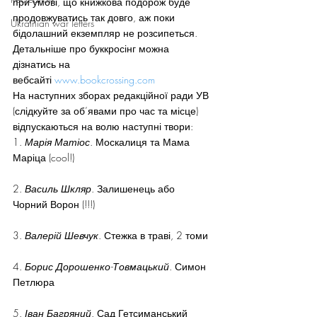
при умові, що книжкова подорож буде 
продовжуватись так довго, аж поки 
Ukrainian war letters
бідолашний екземпляр не розсипеться.
Детальніше про буккросінг можна 
дізнатись на 
вебсайті 
www.bookcrossing.com
На наступних зборах редакційної ради УВ 
(слідкуйте за об’явами про час та місце) 
відпускаються на волю наступні твори:
1. 
Марія Матіос
. Москалиця та Мама 
Маріца (cool!)
2. 
Василь Шкляр
. Залишенець або 
Чорний Ворон (!!!)
3. 
Валерій Шевчук
. Стежка в траві, 2 томи
4. 
Борис Дорошенко-Товмацький
. Симон 
Петлюра
5. 
Іван Багряний
. Сад Гетсиманський