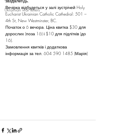
заздалегідь.
Вечірка відбудеться у залі зустрічей Holy 
Ukrainian war letters
Eucharist Ukrainian Catholic Cathedral: 501 – 
4th St, New Westminster, BC.
Початок о 6 вечора. Ціна квитка $30 для 
дорослих (поза 16) і $10 для підлітків (до 
16).
Замовлення квитків і додаткова 
інформація за тел. 604 590 1485 (Марія)