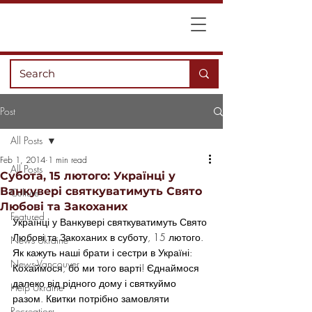
Post
All Posts
Feb 1, 2014
1 min read
All Posts
Субота, 15 лютого: Українці у
Ванкувері святкуватимуть Свято
Culture
Любові та Закоханих
Featured
Українці у Ванкувері святкуватимуть Свято 
Любові та Закоханих в суботу, 15 лютого. 
News Ukraine
Як кажуть наші брати і сестри в Україні: 
News Vancouver
Кохаймося, бо ми того варті! Єднаймося 
далеко від рідного дому і святкуймо 
Help Ukraine
разом. Квитки потрібно замовляти 
Recreation