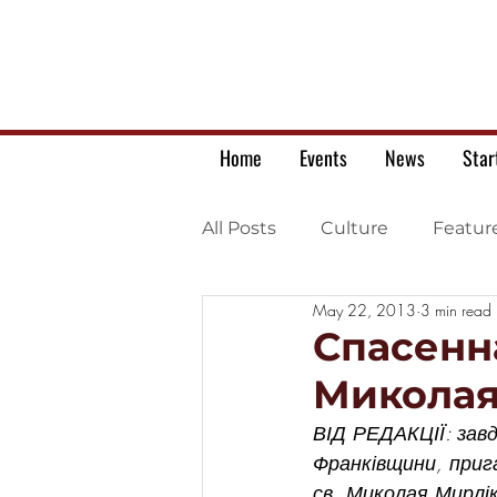
Home
Events
News
Star
All Posts
Culture
Featur
May 22, 2013
3 min read
Ukrainian war letters
Спасенна
Миколая
ВІД РЕДАКЦІЇ: завд
Франківщини, приг
св. Миколая Мирлік