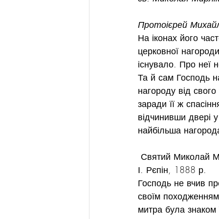
Протоієрей Михайло
На іконах його част
церковної нагороди 
існувало. Про неї 
Та й сам Господь на
нагороду від свого 
заради її ж спасін
відчинивши двері у
найбільша нагород
 Святий Миколай Мірлікійський позбавляє від смерті трьох невинно засуджених. Худ. 
І. Рєпін, 1888 р.
Господь не вчив пр
своїм походженням 
митра була знаком 