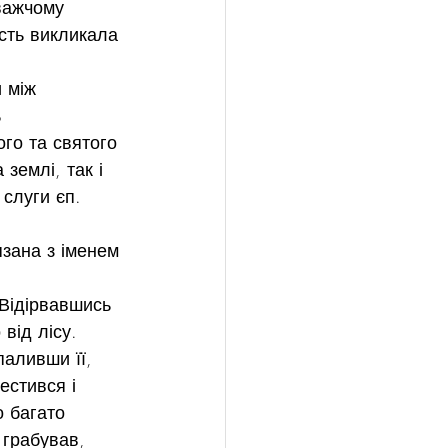
важчому 
ість викликала 
 між 
 
го та святого 
землі, так і 
 слуги єп. 
язана з іменем 
 Відірвавшись 
від лісу. 
паливши її, 
стився і 
 багато 
 грабував, 