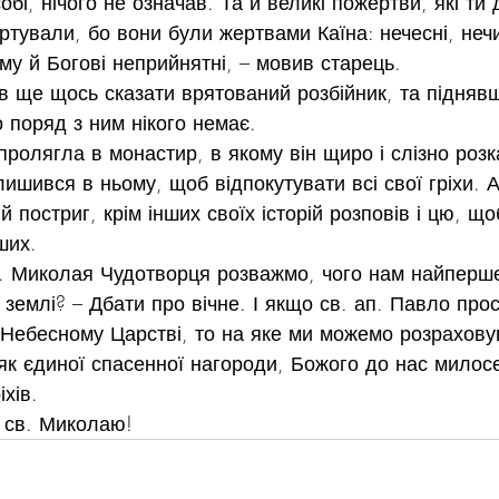
обі, нічого не означав. Та й великі пожертви, які ти
ртували, бо вони були жертвами Каїна: нечесні, нечис
ому й Богові неприйнятні, – мовив старець.
тів ще щось сказати врятований розбійник, та підняв
 поряд з ним нікого немає.
пролягла в монастир, в якому він щиро і слізно розка
лишився в ньому, щоб відпокутувати всі свої гріхи. А
 постриг, крім інших своїх історій розповів і цю, що
ших.
в. Миколая Чудотворця розважмо, чого нам найперше
й землі? – Дбати про вічне. І якщо св. ап. Павло про
 Небесному Царстві, то на яке ми можемо розрахову
як єдиної спасенної нагороди, Божого до нас милосе
хів.
 св. Миколаю!