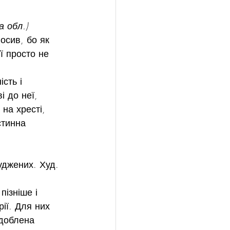
 обл.)
осив, бо як 
ї просто не 
сть і 
і до неї, 
на хресті, 
стинна 
ізніше і 
ії. Для них 
здоблена 