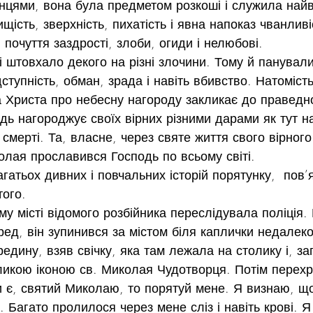
інцями, вона була предметом розкоші і служила най
Вищість, зверхність, пихатість і явна напоказ чванлив
ї, почуття заздрості, злоби, огиди і нелюбові.
 і штовхало декого на різні злочини. Тому й панували
тупність, обман, зрада і навіть вбивство. Натомість
 Христа про небесну нагороду закликає до праведно
дь нагороджує своїх вірних різними дарами як тут на 
ї смерті. Та, власне, через святе життя свого вірного
олая прославився Господь по всьому світі.
гатьох дивних і повчальних історій порятунку,  пов’
того.
у місті відомого розбійника переслідувала поліція.
ед, він зупинився за містом біля каплички недалеко 
едину, взяв свічку, яка там лежала на столику і, за
икою іконою св. Миколая Чудотворця. Потім перехре
 є, святий Миколаю, то порятуй мене. Я визнаю, що
 Багато пролилося через мене сліз і навіть крові. Я