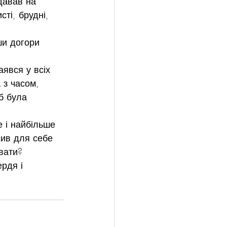
 давав на 
ті, брудні, 
ши догори 
явся у всіх 
 з часом, 
б була 
 і найбільше 
сив для себе 
вати?
рдя і 