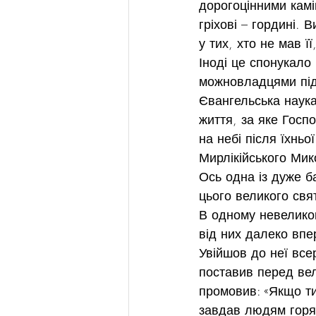
дорогоцінними кам
гріхові – гордині. 
у тих, хто не мав ї
Іноді це спонукало
можновладцями підс
Євангельська наука
життя, за яке Госпо
на небі після їхньо
Мирлікійського Мик
Ось одна із дуже ба
цього великого свя
В одному невеликом
від них далеко впер
Увійшов до неї всер
поставив перед вел
промовив: «Якщо ти
завдав людям горя.