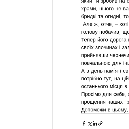
який ти зробив на с
храми, нічого не ва
бридкі та огидні, т
 Але ж, отче, – хо
голову побачив, що
Тепер його дорога 
своїх злочинах і за
прийнявши чернечий
повчальною для ін
А в день пам’яті с
потрібно тут, на ці
останнього місця в
Просімо для себе, 
прощення наших грі
Допоможи в цьому,