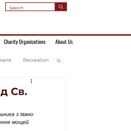
Charity Organizations
About Us
raine
Recreation
д Св.
ника з Івано-
ення мощей 