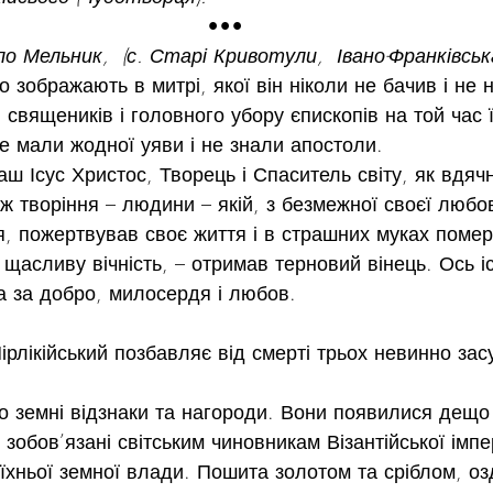
•••
 Мельник,  (с. Старі Кривотули,  Івано-Франківська
о зображають в митрі, якої він ніколи не бачив і не н
священиків і головного убору єпископів на той час ї
не мали жодної уяви і не знали апостоли.
ш Ісус Христос, Творець і Спаситель світу, як вдячні
ж творіння – людини – якій, з безмежної своєї любов
ня, пожертвував своє життя і в страшних муках помер 
 щасливу вічність, – отримав терновий вінець. Ось і
а за добро, милосердя і любов.
о земні відзнаки та нагороди. Вони появилися дещо п
зобов’язані світським чиновникам Візантійської імпер
їхньої земної влади. Пошита золотом та сріблом, о