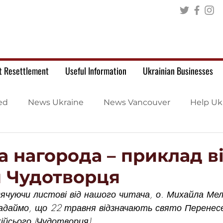
t Resettlement
Useful Information
Ukrainian Businesses
ed
News Ukraine
News Vancouver
Help Uk
 нагорода – приклад ві
 Чудотворця
ячуючи листові від нашого читача, о. Михайла Мель
адаймо, що 22 травня відзначають свято Перенес
ійсього (Чудотворця). 