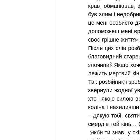
крав, обманював, ф
був злим і недобри
це мені особисто д
допоможеш мені вря
своє грішне життя».
Після цих слів роз
благовидний старец
злочини? Якщо хоче
лежить мертвий кінь
Так розбійник і зро
звернули жодної ув
хто і якою силою в
коліна і нахиливши
– Дякую тобі, свят
смердів той кінь… 
 Якби ти знав, у ск