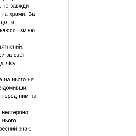
а не завжди 
 на храми. За 
що ти 
каюся і зміню 
дягнений, 
и за свої 
 лісу, 
а на нього не 
свідомивши, 
 перед ним на 
 нестерпно 
 нього.
ресний знак, 