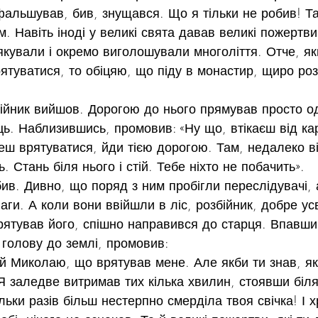
альшував, бив, знущався. Що я тільки не робив! Т
м. Навіть іноді у великі свята давав великі пожертви
якували і окремо виголошували многоліття. Отче, як
туватися, то обіцяю, що піду в монастир, щиро роз
бійник вийшов. Дорогою до нього прямував просто о
ь. Наблизившись, промовив: «Ну що, втікаєш від кар
ш врятуватися, йди тією дорогою. Там, недалеко від
. Стань біля нього і стій. Тебе ніхто не побачить».
бив. Дивно, що поряд з ним пробігли переслідувачі, 
аги. А коли вони ввійшли в ліс, розбійник, добре у
рятував його, спішно направився до старця. Впавши
 голову до землі, промовив:
ий Миколаю, що врятував мене. Але якби ти знав, як
Я заледве витримав тих кілька хвилин, стоявши біля
ільки разів більш нестерпно смерділа твоя свічка! І х