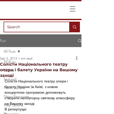
Post
All Posts
Sep 5, 2012
1 min read
All Posts
Солісти Національного театру
опери і балету України на Вашому
Culture
заході
Featured
Солісти Національного театру опери і 
балету України (м.Київ), з новою 
News Ukraine
концертною програмою допоможуть 
News Vancouver
створити неповторну святкову атмосферу 
на Вашому заході.
Help Ukraine
В репертуарі:
Recreation