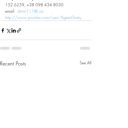
152 6259, +38 098 434 8030
email:  
dmitri111@i.ua
http://www.youtube.com/user/AgeevDmitry
Recent Posts
See All