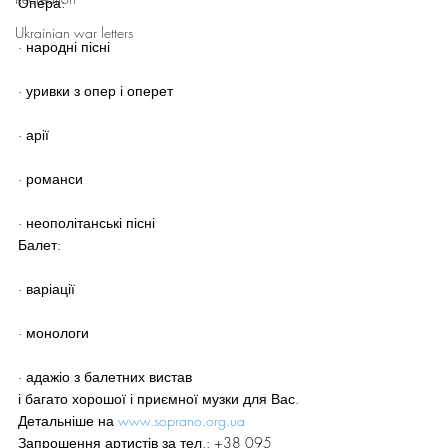
Опера:
Ukrainian war letters
· народні пісні
· уривки з опер і оперет
· арії
· романси
· неополітанські пісні
Балет:
· варіації
· монологи
· адажіо з балетних вистав
і багато хорошої і приємної музки для Вас.
Детальніше на 
www.soprano.org.ua
Запрошення артистів за тел.: +38 095 