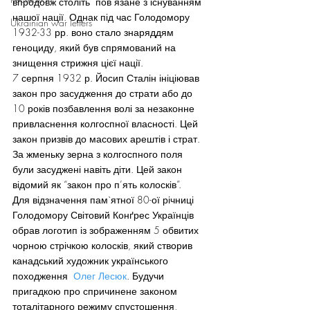
впродовж століть  пов’язане з існуванням 
нашої нації. Однак під час Голодомору 
Ukrainian war letters
1932-33 рр. воно стало знаряддям 
геноциду, який був спрямований на 
знищення стрижня цієї нації.
7 серпня 1932 р. Йосип Сталін ініціював 
закон про засудження до страти або до 
10 років позбавлення волі за незаконне 
привласнення колгоспної власності. Цей 
закон призвів до масових арештів і страт. 
За жменьку зерна з колгоспного поля 
були засуджені навіть діти. Цей закон 
відомий як “закон про п’ять колосків”.
Для відзначення пам`ятної 80-ої річниці 
Голодомору Світовий Конґрес Українців 
обрав логотип із зображенням 5 обвитих 
чорною стрічкою колосків, який створив 
канадський художник українського 
походження  
Олег Лесюк
. Будучи 
пригадкою про спричинене законом
тоталітарного режиму спустошення, 