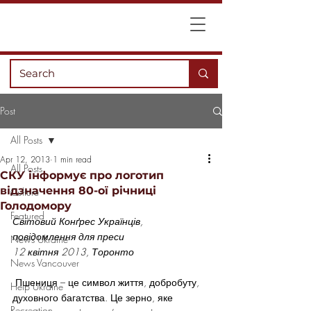
Post
All Posts
Apr 12, 2013
1 min read
All Posts
СКУ інформує про логотип
відзначення 80-ої річниці
Culture
Голодомору
Featured
Світовий Конґрес Українців, 
повідомлення для преси
News Ukraine
12 квітня 2013, Торонто 
News Vancouver
 Пшениця – це символ життя, добробуту, 
Help Ukraine
духовного багатства. Це зерно, яке 
Recreation