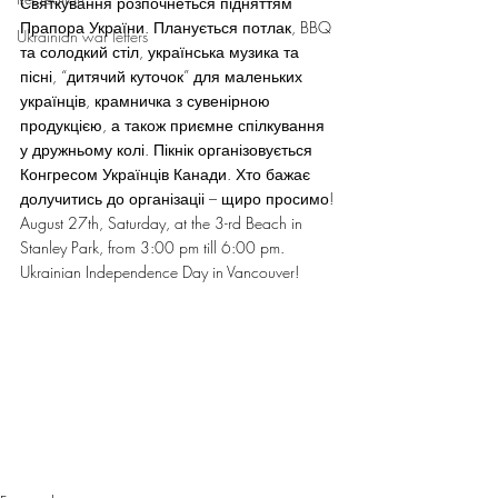
Святкування розпочнеться підняттям 
Прапора України. Планується потлак, BBQ 
Ukrainian war letters
та солодкий стіл, українська музика та 
пісні, “дитячий куточок” для маленьких 
українців, крамничка з сувенірною 
продукцією, а також приємне спілкування 
у дружньому колі. Пікнік організовується 
Конгресом Українців Канади. Хто бажає 
долучитись до організаціі – щиро просимо!
August 27th, Saturday, at the 3-rd Beach in 
Stanley Park, from 3:00 pm till 6:00 pm.
Ukrainian Independence Day in Vancouver!