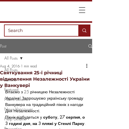
Post
All Posts
Aug 4, 2016
1 min read
All Posts
Святкування 25-ї річниці
відновлення Незалежності України
Culture
у Ванкувері
Featured
Вітаємо з 25 річницею Незалежності 
України! Запрошуємо українську громаду 
News Ukraine
Ванкувера на традиційний пікнік з нагоди 
News Vancouver
Дня Незалежності.
Пікнік відбудеться у 
суботу, 27 серпня, о 
Help Ukraine
3 годині дня, на 3 пляжі у Стенлі Парку
.
Recreation