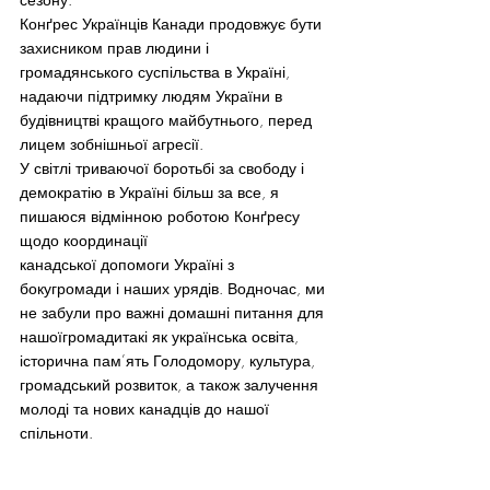
Конґрес Українців Канади продовжує бути 
захисником прав людини і 
громадянського суспільства в Україні, 
надаючи підтримку людям України в 
будівництві кращого майбутнього, перед 
лицем зобнішньої агресії.
У світлі триваючої боротьбі за свободу і 
демократію в Україні більш за все, я 
пишаюся відмінною роботою Конґресу 
щодо координації 
канадської допомоги Україні з 
бокугромади і наших урядів. Водночас, ми 
не забули про важні домашні питання для 
нашоїгромадитакі як українська освіта, 
історична пам’ять Голодомору, культура, 
громадський розвиток, а також залучення 
молоді та нових канадців до нашої 
спільноти.