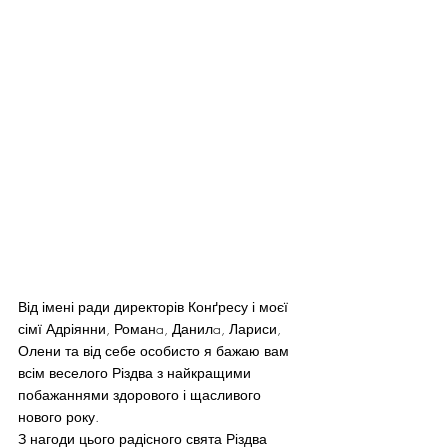
Від імені ради директорів Конґресу і моєї 
сімї Адріянни, Романa, Данилa, Лариси, 
Олени та від себе особисто я бажаю вам 
всім веселого Різдва з найкращими 
побажаннями здорового і щасливого 
нового року.
З нагоди цього радісного свята Різдва 