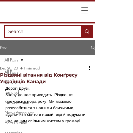
Post
All Posts
Dec 20, 2014
1 min read
All Posts
Різдвяні вітання від Конґресу
Українців Канади
Culture
Дорогі Друзі,
Featured
Знову до нас приходить  Різдво, ця 
прекрасна пора року. Ми можемо 
News Ukraine
розслабитися з нашими близькими, 
News Vancouver
відзначити свято в нашій  вірі й подумати 
над нашим спільним життям у громаді.
Help Ukraine
Recreation