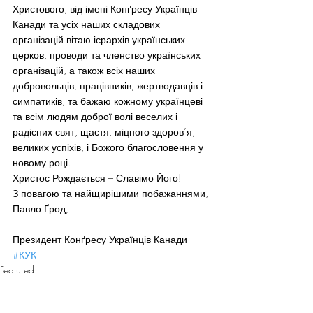
Христового, від імені Конґресу Українців 
Канади та усіх наших складових 
організацій вітаю ієрархів українських 
церков, проводи та членство українських 
організацій, а також всіх наших 
добровольців, працівників, жертводавців і 
симпатиків, та бажаю кожному українцеві 
та всім людям доброї волі веселих і 
радісних свят, щастя, міцного здоров’я, 
великих успіхів, і Божого благословення у 
новому році.
Христос Рождається – Славімо Його!
З повагою та найщирішими побажаннями,
Павло Ґрод,
Президент Конґресу Українців Канади
#КУК
Featured
News Ukraine