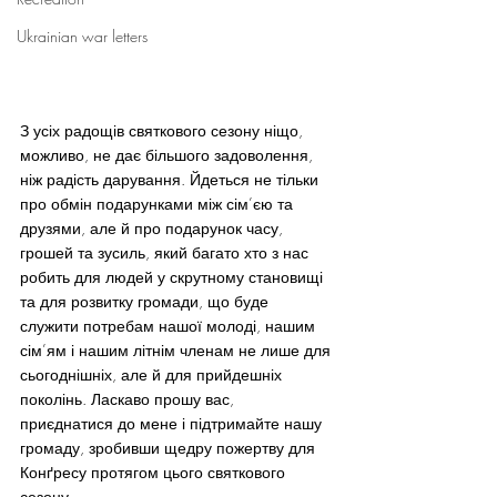
Ukrainian war letters
З усіх радощів святкового сезону ніщо, 
можливо, не дає більшого задоволення, 
ніж радість дарування. Йдеться не тільки 
про обмін подарунками між сім’єю та 
друзями, але й про подарунок часу, 
грошей та зусиль, який багато хто з нас 
робить для людей у скрутному становищі 
та для розвитку громади, що буде 
служити потребам нашої молоді, нашим 
сім’ям і нашим літнім членам не лише для 
сьогоднішніх, але й для прийдешніх 
поколінь. Ласкаво прошу вас, 
приєднатися до мене і підтримайте нашу 
громаду, зробивши щедру пожертву для 
Конґресу протягом цього святкового 
сезону.